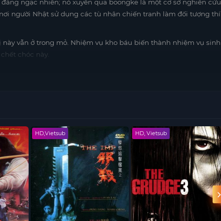
 đáng ngạc nhiên; nó xuyên qua boongke là một cơ sở nghiên cứu
, nơi người Nhật sử dụng các tù nhân chiến tranh làm đối tượng thí
ị này vẫn ở trong mỏ. Nhiệm vụ kho báu biến thành nhiệm vụ sinh
 chết chóc này.
HD,Vietsub
HD, Vietsub