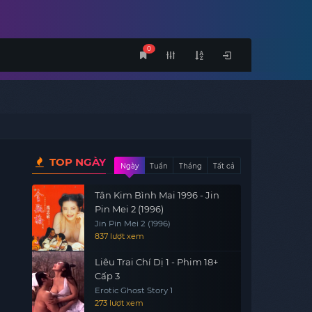
0
TOP NGÀY
Ngày
Tuần
Tháng
Tất cả
Tân Kim Bình Mai 1996 - Jin
Pin Mei 2 (1996)
Jin Pin Mei 2 (1996)
837 lượt xem
Liêu Trai Chí Dị 1 - Phim 18+
Cấp 3
Erotic Ghost Story 1
273 lượt xem