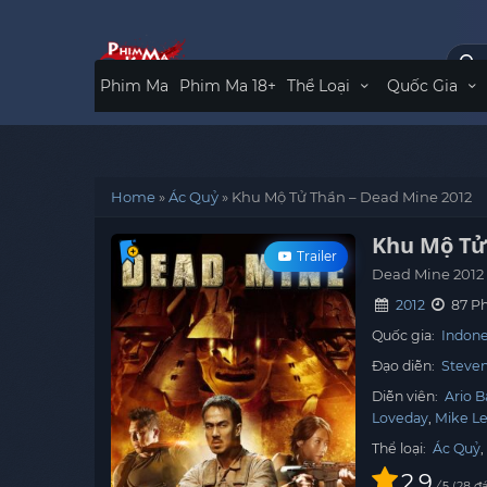
Phim Ma
Phim Ma 18+
Thể Loại
Quốc Gia
Home
»
Ác Quỷ
»
Khu Mộ Tử Thần – Dead Mine 2012
Khu Mộ Tử
Trailer
Dead Mine 2012
2012
87 P
Quốc gia:
Indone
Đạo diễn:
Steven
Diễn viên:
Ario 
Loveday
Mike L
Thể loại:
Ác Quỷ
2.9
/
28
đá
5