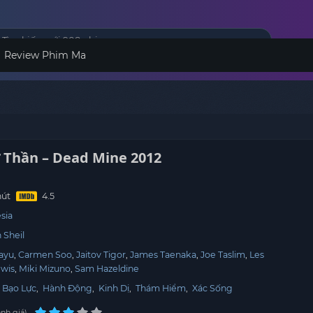
Review Phim Ma
 Thần – Dead Mine 2012
hút
sia
 Sheil
Bayu
Carmen Soo
Jaitov Tigor
James Taenaka
Joe Taslim
Les
ewis
Miki Mizuno
Sam Hazeldine
,
Bạo Lực
,
Hành Động
,
Kinh Dị
,
Thám Hiểm
,
Xác Sống
nh giá