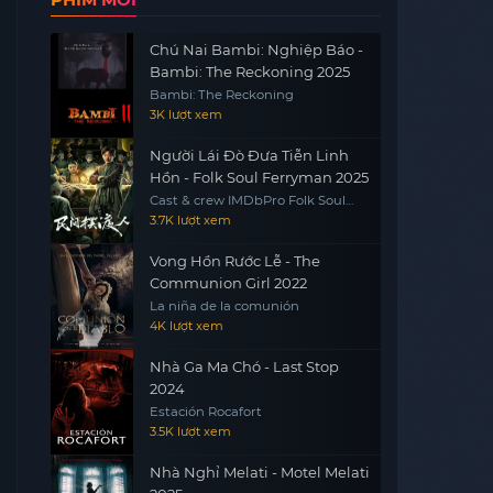
Chú Nai Bambi: Nghiệp Báo -
Bambi: The Reckoning 2025
Bambi: The Reckoning
3K lượt xem
Người Lái Đò Đưa Tiễn Linh
Hồn - Folk Soul Ferryman 2025
Cast & crew IMDbPro Folk Soul
Ferryman
3.7K lượt xem
Vong Hồn Rước Lễ - The
Communion Girl 2022
La niña de la comunión
4K lượt xem
Nhà Ga Ma Chó - Last Stop
2024
Estación Rocafort
3.5K lượt xem
Nhà Nghỉ Melati - Motel Melati