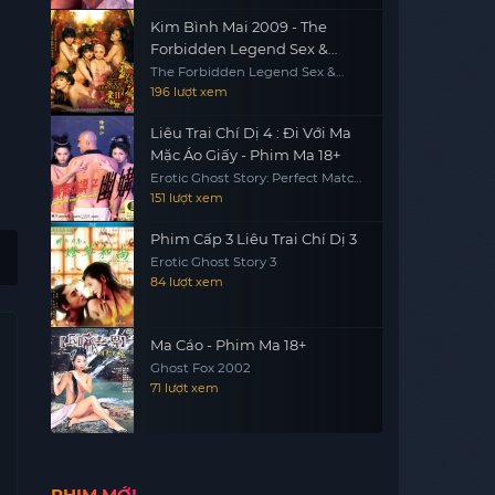
Kim Bình Mai 2009 - The
Forbidden Legend Sex &
Chopsticks 2 (2009)
The Forbidden Legend Sex &
Chopsticks 2
196 lượt xem
Liêu Trai Chí Dị 4 : Đi Với Ma
Mặc Áo Giấy - Phim Ma 18+
Erotic Ghost Story: Perfect Match
1997
151 lượt xem
Phim Cấp 3 Liêu Trai Chí Dị 3
Erotic Ghost Story 3
84 lượt xem
Ma Cáo - Phim Ma 18+
Ghost Fox 2002
71 lượt xem
PHIM MỚI