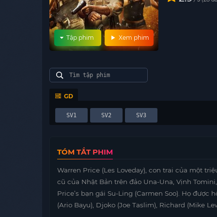
Tập phim
Xem phim
GD
SV1
SV2
SV3
TÓM TẮT PHIM
Warren Price (Les Loveday), con trai của một t
cũ của Nhật Bản trên đảo Una-Una, Vịnh Tomini,
Price’s bạn gái Su-Ling (Carmen Soo). Họ được h
(Ario Bayu), Djoko (Joe Taslim), Richard (Mike Le