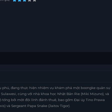
riệu phú, đang thực hiện nhiệm vụ khám phá một boongke quân sự
 Sulawesi, cùng với nhà khoa học Nhật Bản Rie (Miki Mizuno), và
ộ tống bởi một đội lính đánh thuê, bao gồm Đại úy Tino Prawa
wis) và Sergeant Papa Snake (Jaitov Tigor).