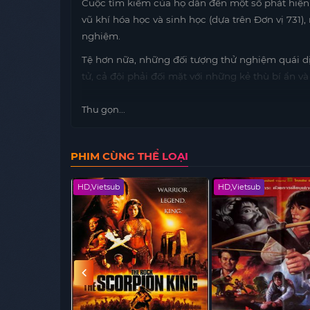
Cuộc tìm kiếm của họ dẫn đến một số phát hiện
vũ khí hóa học và sinh học (dựa trên Đơn vị 731)
nghiệm.
Tệ hơn nữa, những đối tượng thử nghiệm quái d
tử, cả đội phải đối mặt với những kẻ thù bí ẩn và
Thu gọn...
PHIM CÙNG THỂ LOẠI
HD,Vietsub
HD,Vietsub