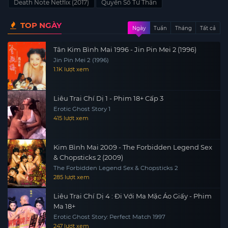
Death Note Netflix (2017)
Quyển Sổ Tử Thần
TOP NGÀY
Ngày
Tuần
Tháng
Tất cả
Tân Kim Bình Mai 1996 - Jin Pin Mei 2 (1996)
Jin Pin Mei 2 (1996)
1.1K lượt xem
Liêu Trai Chí Dị 1 - Phim 18+ Cấp 3
Erotic Ghost Story 1
415 lượt xem
Kim Bình Mai 2009 - The Forbidden Legend Sex
& Chopsticks 2 (2009)
The Forbidden Legend Sex & Chopsticks 2
285 lượt xem
Liêu Trai Chí Dị 4 : Đi Với Ma Mặc Áo Giấy - Phim
Ma 18+
Erotic Ghost Story: Perfect Match 1997
247 lượt xem