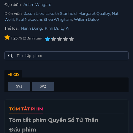
Đạo diễn:
Adam Wingard
Diễn viên:
Jason Liles
Lakeith Stanfield
Margaret Qualley
Nat
Wolff
Paul Nakauchi
Shea Whigham
Willem Dafoe
Thể loại:
Hành Động
,
Kinh Dị
,
Ly Kì
1.23
/
2
đánh giá
5
GD
SV1
SV2
TÓM TẮT PHIM
Tóm tắt phim Quyển Sổ Tử Thần
Đầu phim