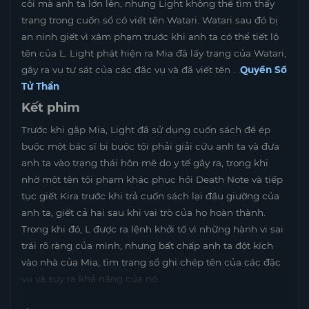
côi mà anh ta lớn lên, nhưng Light không thể tìm thấy
trang trong cuốn sổ có viết tên Watari. Watari sau đó bị
an ninh giết vì xâm phạm trước khi anh ta có thể tiết lộ
tên của L. Light phát hiện ra Mia đã lấy trang của Watari,
gây ra vụ tự sát của các đặc vụ và đã viết tên . .
Quyển Sổ
Tử Thần
Kết phim
Trước khi gặp Mia, Light đã sử dụng cuốn sách để ép
buộc một bác sĩ bị buộc tội phải giải cứu anh ta và đưa
anh ta vào trạng thái hôn mê do y tế gây ra, trong khi
nhờ một tên tội phạm khác phục hồi Death Note và tiếp
tục giết Kira trước khi trả cuốn sách lại đầu giường của
anh ta, giết cả hai sau khi vai trò của họ hoàn thành.
Trong khi đó, L được ra lệnh khởi tố vì những hành vi sai
trái rõ ràng của mình, nhưng bất chấp anh ta đột kích
vào nhà của Mia, tìm trang sổ ghi chép tên của các đặc
vụ và suy ra khả năng của nó.