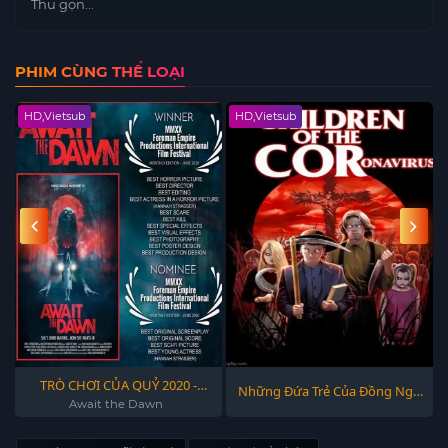
Thu gọn...
PHIM CÙNG THỂ LOẠI
HD,Vietsub
HD,Vietsub
TRÒ CHƠI CỦA QUỶ 2020 -
Những Đứa Trẻ Của Đồng Ngô
Await the Dawn 2020
Await the Dawn
2020 - Children of the Corn
2020