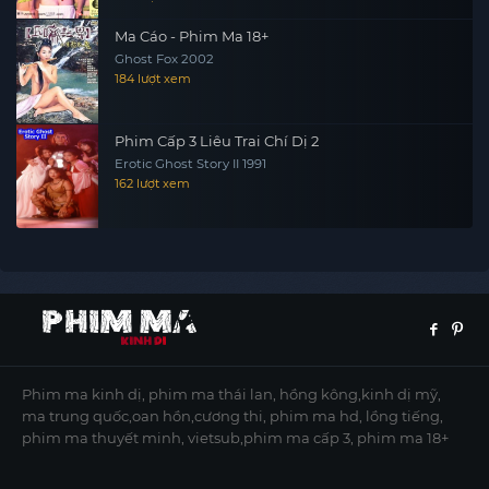
Ma Cáo - Phim Ma 18+
Ghost Fox 2002
184 lượt xem
Phim Cấp 3 Liêu Trai Chí Dị 2
Erotic Ghost Story II 1991
162 lượt xem
Phim ma kinh dị, phim ma thái lan, hồng kông,kinh dị mỹ,
ma trung quốc,oan hồn,cương thi, phim ma hd, lồng tiếng,
phim ma thuyết minh, vietsub,phim ma cấp 3, phim ma 18+