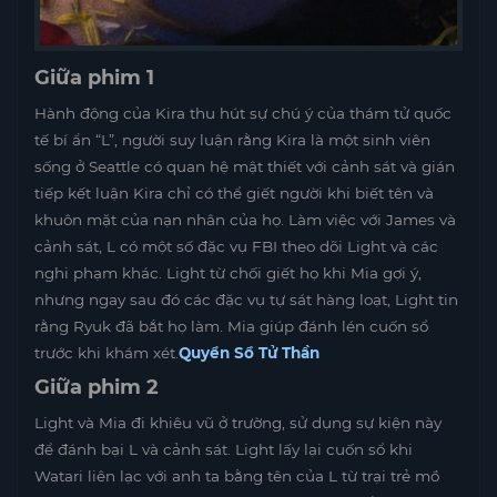
Giữa phim 1
Hành động của Kira thu hút sự chú ý của thám tử quốc
tế bí ẩn “L”, người suy luận rằng Kira là một sinh viên
sống ở Seattle có quan hệ mật thiết với cảnh sát và gián
tiếp kết luận Kira chỉ có thể giết người khi biết tên và
khuôn mặt của nạn nhân của họ. Làm việc với James và
cảnh sát, L có một số đặc vụ FBI theo dõi Light và các
nghi phạm khác. Light từ chối giết họ khi Mia gợi ý,
nhưng ngay sau đó các đặc vụ tự sát hàng loạt, Light tin
rằng Ryuk đã bắt họ làm. Mia giúp đánh lén cuốn sổ
trước khi khám xét.
Quyển Sổ Tử Thần
Giữa phim 2
Light và Mia đi khiêu vũ ở trường, sử dụng sự kiện này
để đánh bại L và cảnh sát. Light lấy lại cuốn sổ khi
Watari liên lạc với anh ta bằng tên của L từ trại trẻ mồ