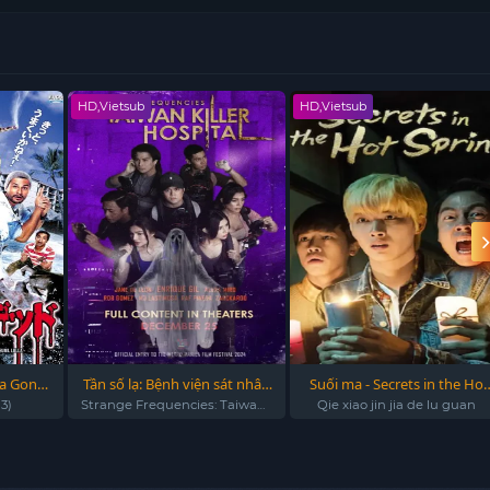
HD,Vietsub
HD,Vietsub
oa Gone
Tần số lạ: Bệnh viện sát nhân
Suối ma - Secrets in the Hot
Đài Loan - Strange
Spring 2018
3)
Strange Frequencies: Taiwan
Qie xiao jin jia de lu guan
Killer Hospital
Frequencies: Taiwan Killer
Hospital 2024