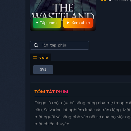
Tập phim
Xem phim
S.VIP
SV1
TÓM TẮT PHIM
Diego là một cậu bé sống cùng cha mẹ trong một 
cậu, Salvador, lại nghiêm khắc và trầm lặng. Một
một người và sống nhờ vào nỗi sợ của họ.Một ng
một chiếc thuyền.