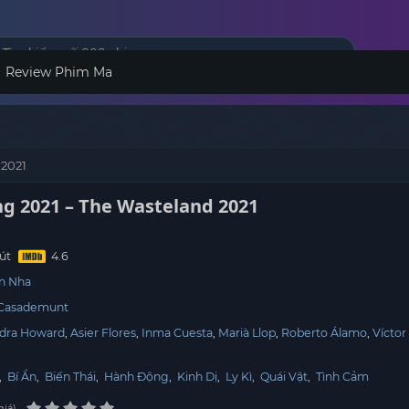
Review Phim Ma
 2021
g 2021 – The Wasteland 2021
hút
n Nha
 Casademunt
ndra Howard
Asier Flores
Inma Cuesta
Marià Llop
Roberto Álamo
Víctor
,
Bí Ẩn
,
Biến Thái
,
Hành Động
,
Kinh Dị
,
Ly Kì
,
Quái Vật
,
Tình Cảm
giá