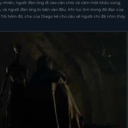
uy nhiên, người đàn ông đi vào căn chòi và cầm một khẩu súng,
, và người đàn ông bị bắn vào đầu. Khi lục tìm trong đồ đạc của
 Tối hôm đó, cha của Diego kể cho cậu về người chị đã nhìn thấy