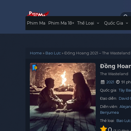
Phim Ma
Phim Ma 18+
Thể Loại
Quốc Gia
Home
»
Bạo Lực
»
Đồng Hoang 2021 – The Wasteland
Đồng Hoan
The Wasteland
2021
91 p
Quốc gia:
Tây Ba
Đạo diễn:
David
Diễn viên:
Aleja
Benjumea
Thể loại:
Bạo Lực
0
/
0
đánh 
5