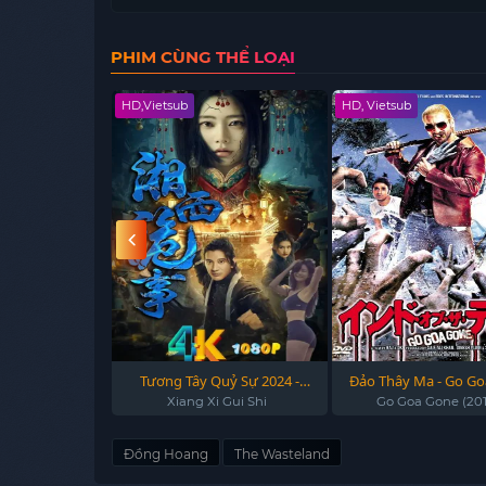
PHIM CÙNG THỂ LOẠI
HD,Vietsub
HD, Vietsub
 - Nhà Ga Nuốt
Tương Tây Quỷ Sự 2024 -
Đảo Thây Ma - Go G
 2022
XIANGXI GUISHI 2024
(2013)
 Station
Xiang Xi Gui Shi
Go Goa Gone (201
Đồng Hoang
The Wasteland