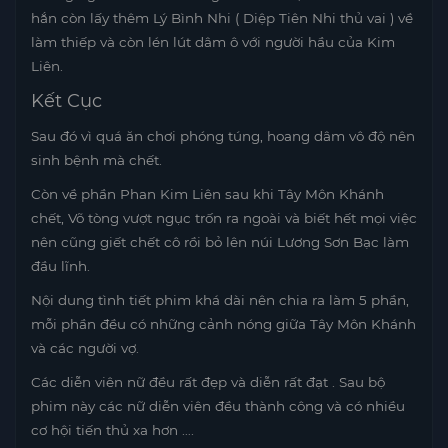
hắn còn lấy thêm Lý Bình Nhi ( Diệp Tiên Nhi thủ vai ) về
làm thiếp và còn lén lút dâm ô với người hầu của Kim
Liên.
Kết Cục
Sau đó vì quá ăn chơi phóng túng, hoang dâm vô độ nên
sinh bệnh mà chết.
Còn về phần Phan Kim Liên sau khi Tây Môn Khánh
chết, Võ tòng vượt ngục trốn ra ngoài và biết hết mọi việc
nên cũng giết chết cô rồi bỏ lên núi Lương Sơn Bạc làm
đầu lĩnh.
Nội dung tình tiết phim khá dài nên chia ra làm 5 phần,
mỗi phần đều có những cảnh nóng giữa Tây Môn Khánh
và các người vợ.
Các diễn viên nữ đều rất đẹp và diễn rất đạt . Sau bộ
phim này các nữ diễn viên đều thành công và có nhiều
cơ hội tiến thủ xa hơn ….