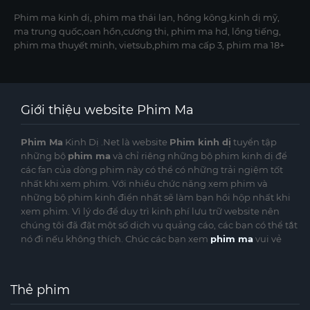
Phim ma kinh dị, phim ma thái lan, hồng kông,kinh dị mỹ,
ma trung quốc,oan hồn,cương thi, phim ma hd, lồng tiếng,
phim ma thuyết minh, vietsub,phim ma cấp 3, phim ma 18+
Giới thiệu website Phim Ma
Phim Ma
Kinh Dị .Net là website
Phim kinh dị
tuyển tập
những bộ
phim ma
và chỉ riêng những bộ phim kinh dị để
các fan của dòng phim này có thể có những trải ngiệm tốt
nhất khi xem phim. Với nhiều chức năng xem phim và
những bộ phim kinh điển nhất sẽ làm bạn hồi hộp nhất khi
xem phim. Vì lý do để duy trì kinh phí lưu trữ website nên
chúng tôi đã đặt một số dịch vụ quảng cáo, các bạn có thể tắt
nó đi nếu không thích. Chúc các bạn xem
phim ma
vui vẻ
Thẻ phim