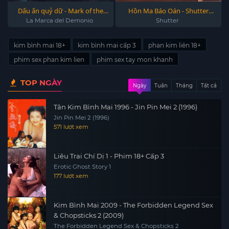
Dấu ấn quỷ dữ - Mark of the
Hồn Ma Báo Oán - Shutter
Devil 2020
2008
La Marca del Demonio
Shutter
kim bình mai 18+
kim bình mai cấp 3
phan kim liên 18+
phim sex phan kim lien
phim sex tay mon khanh
TOP NGÀY
Ngày
Tuần
Tháng
Tất cả
Tân Kim Bình Mai 1996 - Jin Pin Mei 2 (1996)
Jin Pin Mei 2 (1996)
571 lượt xem
Liêu Trai Chí Dị 1 - Phim 18+ Cấp 3
Erotic Ghost Story 1
177 lượt xem
Kim Bình Mai 2009 - The Forbidden Legend Sex
& Chopsticks 2 (2009)
The Forbidden Legend Sex & Chopsticks 2