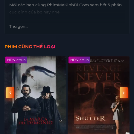
Mời các bạn cùng PhimMaKinhDi.Com xem hết 5 phần
cực đỉnh của bộ này nhé .
Thu gọn...
PHIM CÙNG THỂ LOẠI
HD,Vietsub
HD,Vietsub