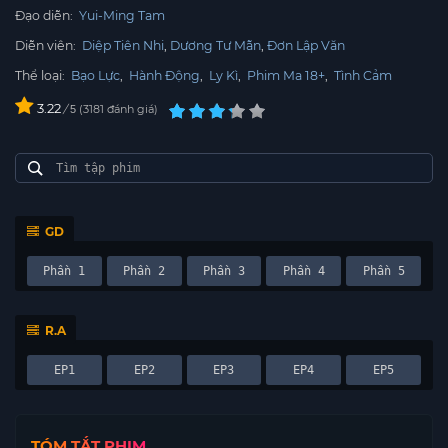
Đạo diễn:
Yui-Ming Tam
Diễn viên:
Diệp Tiên Nhi
Dương Tư Mẫn
Đơn Lập Văn
Thể loại:
Bạo Lực
,
Hành Động
,
Ly Kì
,
Phim Ma 18+
,
Tình Cảm
3.22
/
3181
đánh giá
5
GD
Phần 1
Phần 2
Phần 3
Phần 4
Phần 5
R.A
EP1
EP2
EP3
EP4
EP5
TÓM TẮT PHIM