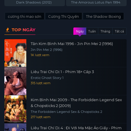
Shadows (2012)
Amorous Lotus Pan 1994
Dark Shadows (2012)
The Amorous Lotus Pan 1994
cương thi mao sơn
Cương Thi Quyền
The Shadow Boxing
TOP NGÀY
Ngày
Tuần
Tháng
Tất cả
Tân Kim Bình Mai 1996 - Jin Pin Mei 2 (1996)
Jin Pin Mei 2 (1996)
1K lượt xem
Liêu Trai Chí Dị 1 - Phim 18+ Cấp 3
Erotic Ghost Story 1
315 lượt xem
Kim Bình Mai 2009 - The Forbidden Legend Sex
& Chopsticks 2 (2009)
The Forbidden Legend Sex & Chopsticks 2
217 lượt xem
Liêu Trai Chí Dị 4 : Đi Với Ma Mặc Áo Giấy - Phim