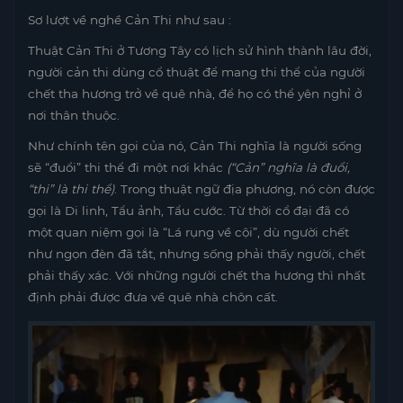
Sơ lượt về nghề Cản Thi như sau :
Thuật Cản Thi ở Tương Tây có lịch sử hình thành lâu đời,
người cản thi dùng cổ thuật để mang thi thể của người
chết tha hương trở về quê nhà, để họ có thể yên nghỉ ở
nơi thân thuộc.
Như chính tên gọi của nó, Cản Thi nghĩa là người sống
sẽ “đuổi” thi thể đi một nơi khác
(“Cản” nghĩa là đuổi,
“thi” là thi thể)
. Trong thuật ngữ địa phương, nó còn được
gọi là Di linh, Tẩu ảnh, Tẩu cước. Từ thời cổ đại đã có
một quan niệm gọi là “Lá rụng về cội”, dù người chết
như ngọn đèn đã tắt, nhưng sống phải thấy người, chết
phải thấy xác. Với những người chết tha hương thì nhất
định phải được đưa về quê nhà chôn cất.