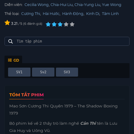
Diễn viên:
Cecilia Wong
Chia-Hui Liu
Chia-Yung Liu
Yue Wong
Thể loại:
Cương Thi
,
Hài Hước
,
Hành Động
,
Kinh Dị
,
Tâm Linh
3.21
/
6
đánh giá
5
GD
SV1
Sv2
SV3
TÓM TẮT PHIM
Mao Sơn Cương Thi Quyền 1979 – The Shadow Boxing
1979
Bộ phim kể về 2 thầy trò làm nghề
Cản Thi
tên là Lưu
Gia Huy và Uông Vũ.