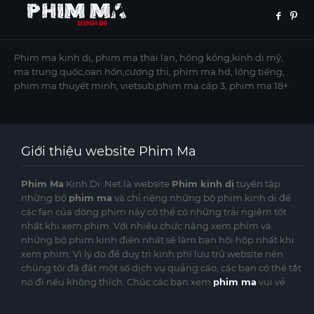
Phim ma kinh dị, phim ma thái lan, hồng kông,kinh dị mỹ,
ma trung quốc,oan hồn,cương thi, phim ma hd, lồng tiếng,
phim ma thuyết minh, vietsub,phim ma cấp 3, phim ma 18+
Giới thiệu website Phim Ma
Phim Ma
Kinh Dị .Net là website
Phim kinh dị
tuyển tập
những bộ
phim ma
và chỉ riêng những bộ phim kinh dị để
các fan của dòng phim này có thể có những trải ngiệm tốt
nhất khi xem phim. Với nhiều chức năng xem phim và
những bộ phim kinh điển nhất sẽ làm bạn hồi hộp nhất khi
xem phim. Vì lý do để duy trì kinh phí lưu trữ website nên
chúng tôi đã đặt một số dịch vụ quảng cáo, các bạn có thể tắt
nó đi nếu không thích. Chúc các bạn xem
phim ma
vui vẻ