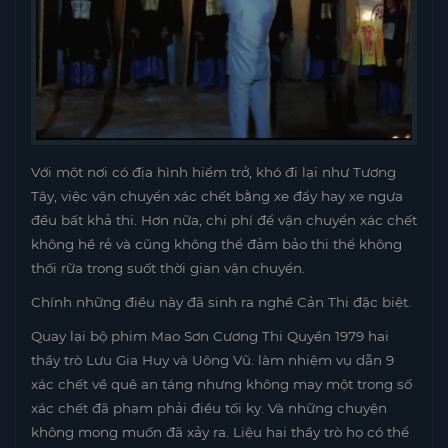
Với một nơi có địa hình hiểm trở, khó đi lại như Tương
Tây, việc vận chuyển xác chết bằng xe đẩy hay xe ngựa
đều bất khả thi. Hơn nữa, chi phí để vận chuyển xác chết
không hề rẻ và cũng không thể đảm bảo thi thể không
thối rữa trong suốt thời gian vận chuyển.
Chính những điều này đã sinh ra nghề Cản Thi đặc biệt.
Quay lại bộ phim Mao Sơn Cương Thi Quyền 1979 hai
thầy trò Lưu Gia Huy và Uông Vũ. làm nhiệm vụ dẫn 9
xác chết về quê an táng nhưng không may một trong số
xác chết đã phạm phải điều tối kỵ. Và những chuyện
không mong muốn đã xảy ra. Liệu hai thầy trò họ có thể