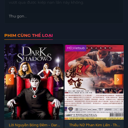
vượt qua được kiếp nạn lần này không.
Thu gọn...
PHIM CÙNG THỂ LOẠI
HD,Vietsub
Lời Nguyền Bóng Đêm – Dark
Thiếu Nữ Phan Kim Liên - The