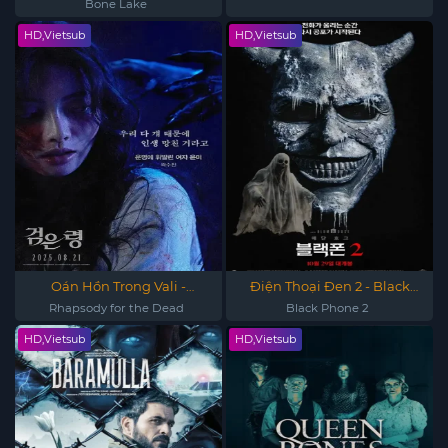
Bone Lake
Long Walk 2025
HD,Vietsub
HD,Vietsub
Oán Hồn Trong Vali -
Điện Thoại Đen 2 - Black
Rhapsody For The Dead
Phone 2 2025
Rhapsody for the Dead
Black Phone 2
2024
HD,Vietsub
HD,Vietsub