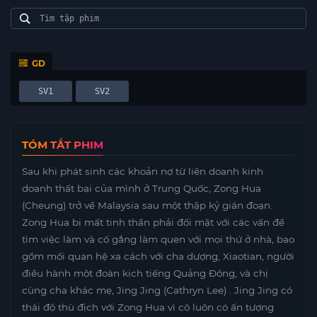
GD
SV1
SV2
TÓM TẮT PHIM
Sau khi phát sinh các khoản nợ từ liên doanh kinh
doanh thất bại của mình ở Trung Quốc, Zong Hua
(Cheung) trở về Malaysia sau một thập kỷ gián đoạn.
Zong Hua bị mất tinh thần phải đối mặt với các vấn đề
tìm việc làm và cố gắng làm quen với mọi thứ ở nhà, bao
gồm mối quan hệ xa cách với cha dượng, Xiaotian, người
điều hành một đoàn kịch tiếng Quảng Đông, và chị
cùng cha khác mẹ, Jing Jing (Cathryn Lee) . Jing Jing có
thái độ thù địch với Zong Hua vì cô luôn có ấn tượng