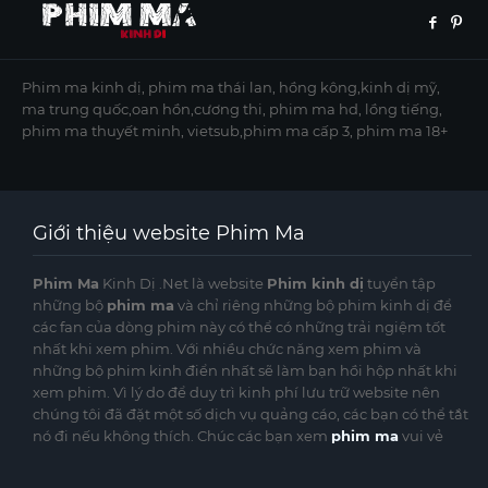
Phim ma kinh dị, phim ma thái lan, hồng kông,kinh dị mỹ,
ma trung quốc,oan hồn,cương thi, phim ma hd, lồng tiếng,
phim ma thuyết minh, vietsub,phim ma cấp 3, phim ma 18+
Giới thiệu website Phim Ma
Phim Ma
Kinh Dị .Net là website
Phim kinh dị
tuyển tập
những bộ
phim ma
và chỉ riêng những bộ phim kinh dị để
các fan của dòng phim này có thể có những trải ngiệm tốt
nhất khi xem phim. Với nhiều chức năng xem phim và
những bộ phim kinh điển nhất sẽ làm bạn hồi hộp nhất khi
xem phim. Vì lý do để duy trì kinh phí lưu trữ website nên
chúng tôi đã đặt một số dịch vụ quảng cáo, các bạn có thể tắt
nó đi nếu không thích. Chúc các bạn xem
phim ma
vui vẻ