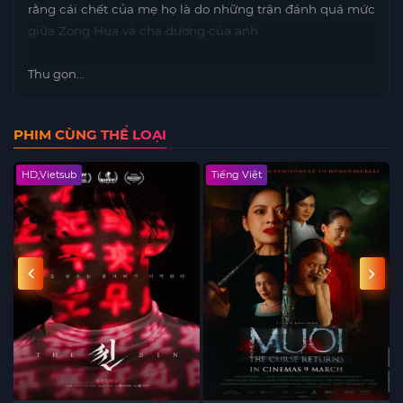
rằng cái chết của mẹ họ là do những trận đánh quá mức
giữa Zong Hua và cha dượng của anh.
Thu gọn...
PHIM CÙNG THỂ LOẠI
HD,Vietsub
Tiếng Việt