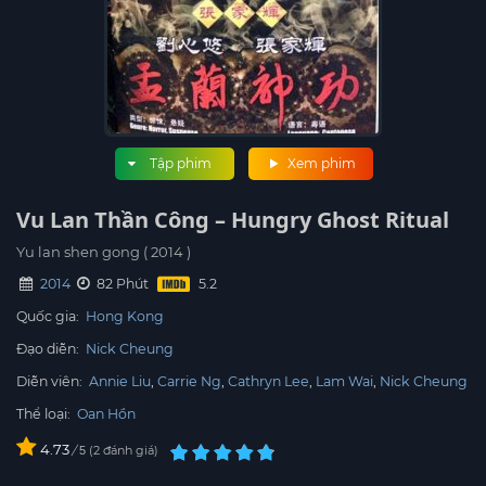
Tập phim
Xem phim
Vu Lan Thần Công – Hungry Ghost Ritual
Yu lan shen gong ( 2014 )
2014
82 Phút
Quốc gia:
Hong Kong
Đạo diễn:
Nick Cheung
Diễn viên:
Annie Liu
Carrie Ng
Cathryn Lee
Lam Wai
Nick Cheung
Thể loại:
Oan Hồn
4.73
/
2
đánh giá
5