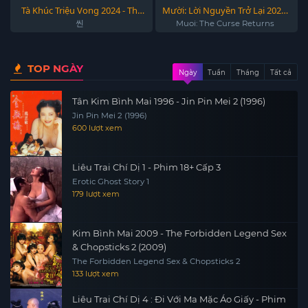
Tà Khúc Triệu Vong 2024 - The
Mười: Lời Nguyền Trở Lại 2022 -
Sin 2024
Muoi: The Curse Returns 2022
씬
Muoi: The Curse Returns
TOP NGÀY
Ngày
Tuần
Tháng
Tất cả
Tân Kim Bình Mai 1996 - Jin Pin Mei 2 (1996)
Jin Pin Mei 2 (1996)
600 lượt xem
Liêu Trai Chí Dị 1 - Phim 18+ Cấp 3
Erotic Ghost Story 1
179 lượt xem
Kim Bình Mai 2009 - The Forbidden Legend Sex
& Chopsticks 2 (2009)
The Forbidden Legend Sex & Chopsticks 2
133 lượt xem
Liêu Trai Chí Dị 4 : Đi Với Ma Mặc Áo Giấy - Phim