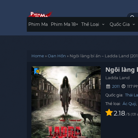
Phim Ma
Phim Ma 18+
Thể Loại
Quốc Gia
Home
»
Oan Hồn
»
Ngôi làng bí ẩn – Ladda Land (201
Ngôi làng 
Ladda Land
2011
117 P
Quốc gia:
Thái L
Thể loại:
Ác Quỷ
2.18
/
131
5