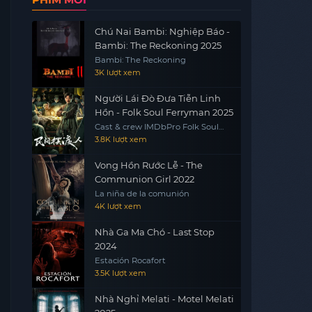
Chú Nai Bambi: Nghiệp Báo -
Bambi: The Reckoning 2025
Bambi: The Reckoning
3K lượt xem
Người Lái Đò Đưa Tiễn Linh
Hồn - Folk Soul Ferryman 2025
Cast & crew IMDbPro Folk Soul
Ferryman
3.8K lượt xem
Vong Hồn Rước Lễ - The
Communion Girl 2022
La niña de la comunión
4K lượt xem
Nhà Ga Ma Chó - Last Stop
2024
Estación Rocafort
3.5K lượt xem
Nhà Nghỉ Melati - Motel Melati