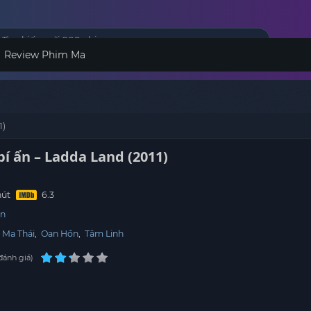
Review Phim Ma
1)
bí ẩn – Ladda Land (2011)
hút
an
,
Ma Thái
,
Oan Hồn
,
Tâm Linh
đánh giá