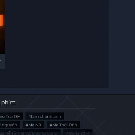
t
Vu Lan Thần Công - Hungry
TRẠM XĂNG MA ÁM - Ghost
Ghost Ritual
Station (2007)
Yu lan shen gong ( 2014 )
Gohy theu gay (2007)
 phim
êu Trai 18+
lâm chánh anh
ời nguyền
Ma Nữ
Ma Thổi Đèn
gã Rẻ Tử Thần 2: Đường Cùng
Ouija 2014