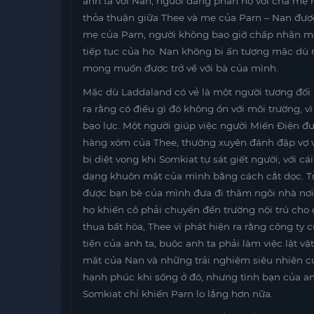
anh ta với Nan, người đang phẫn nộ với cha mẹ 
thỏa thuận giữa Thee và mẹ của Parn – Nan được 
mẹ của Parn, người không bao giờ chấp nhận mối
tiếp tục của họ. Nan không bị ấn tượng mặc dù n
mong muốn được trở về với bà của mình.
Mặc dù Laddaland có vẻ là một người tương đối 
ra rằng có điều gì đó không ổn với môi trường, 
bạo lực. Một người giúp việc người Miến Điện đư
hàng xóm của Thee, thường xuyên đánh đập vợ và
bị diệt vong khi Somkiat tự sát giết người, với c
dạng khuôn mặt của mình bằng cách cắt dọc. Tro
được bạn bè của mình đưa đi thăm ngôi nhà nơi 
họ khiến cô phải chuyển đến trường nội trú cho
thua bất hòa, Thee vì phát hiện ra rằng công ty c
tiền của anh ta, buộc anh ta phải làm việc lặt 
mặt của Nan và những trải nghiệm siêu nhiên của
hạnh phúc khi sống ở đó, nhưng tình bạn của an
Somkiat chỉ khiến Parn lo lắng hơn nữa.