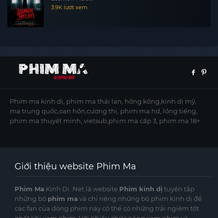
3.9K lượt xem
Phim ma kinh dị, phim ma thái lan, hồng kông,kinh dị mỹ,
ma trung quốc,oan hồn,cương thi, phim ma hd, lồng tiếng,
phim ma thuyết minh, vietsub,phim ma cấp 3, phim ma 18+
Giới thiệu website Phim Ma
Phim Ma
Kinh Dị .Net là website
Phim kinh dị
tuyển tập
những bộ
phim ma
và chỉ riêng những bộ phim kinh dị để
các fan của dòng phim này có thể có những trải ngiệm tốt