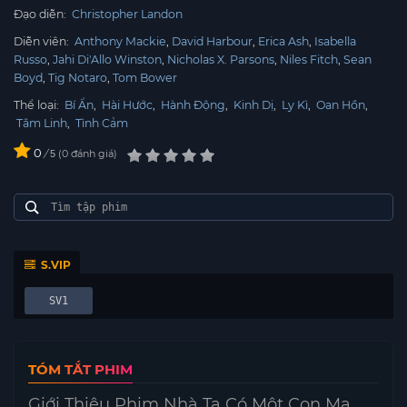
Đạo diễn:
Christopher Landon
Diễn viên:
Anthony Mackie
David Harbour
Erica Ash
Isabella
Russo
Jahi Di'Allo Winston
Nicholas X. Parsons
Niles Fitch
Sean
Boyd
Tig Notaro
Tom Bower
Thể loại:
Bí Ẩn
,
Hài Hước
,
Hành Động
,
Kinh Dị
,
Ly Kì
,
Oan Hồn
,
Tâm Linh
,
Tình Cảm
0
/
0
đánh giá
5
S.VIP
SV1
TÓM TẮT PHIM
Giới Thiệu Phim Nhà Ta Có Một Con Ma