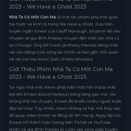
2023 – We Have a Ghost 2023
Nhà Ta Có Một Con Ma
là một tác phẩm pha trộn giữa
hài hước và kinh dị trong We Have a Ghost. Dựa trên
truyện ngắn Ernest của Geoff Manaugh, bộ phim kể câu
chuyện về gia đình Presley chuyển đến một căn nhà cũ
tại Chicago. Ông bố Frank (Anthony Mackie) đang chật
vật cân bằng cuộc sống tài chính và hàn gắn mối quan
hệ với con trai Kevin (Jahi Di’Allo Winston).
Giới Thiệu Phim Nhà Ta Có Một Con Ma
2023 – We Have a Ghost 2023
Tại ngôi nhà mới, Kevin phát hiện một hồn ma bị mắc
kẹt tên Ernest (David Harbour) trong tầng gác mái. Dù
không thể nói chuyện, Ernest đã khiến nhiều người trước
đây bỏ chạy. Tuy nhiên, Kevin không sợ hãi, mà thay vào
đó quay video Ernest và đăng tải lên mạng. Ngay lập tức,
Ernest trở thành hiện tượng trên TikTok và YouTube,
khiến cả gia đình Presley bị cuốn vào vòng xoáy truyền