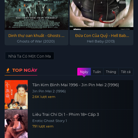
Dinh thự oan khuất - Ghosts of
Đứa Con Của Quỷ - Hell Baby
War (2020)
(2013)
Ghosts of War (2020)
Hell Baby (2013)
Nhà Ta Có Một Con Ma
TOP NGÀY
Ngày
Tuần
Tháng
Tất cả
Tân Kim Bình Mai 1996 - Jin Pin Mei 2 (1996)
Jin Pin Mei 2 (1996)
2.6K lượt xem
Liêu Trai Chí Dị 1 - Phim 18+ Cấp 3
Erotic Ghost Story 1
791 lượt xem