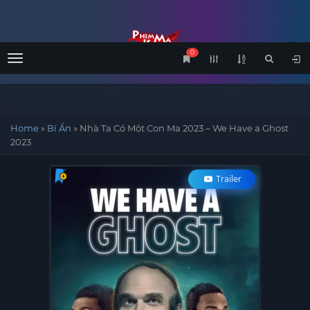
0
Menu
Home
»
Bí Ẩn
»
Nhà Ta Có Một Con Ma 2023 – We Have a Ghost
2023
Trailer