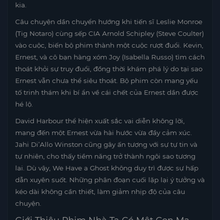
kia.
Câu chuyện dần chuyển hướng khi tiến sĩ Leslie Monroe
(Tig Notaro) cùng sếp CIA Arnold Schipley (Steve Coulter)
vào cuộc, biến bộ phim thành một cuộc rượt đuổi. Kevin,
Ernest, và cô bạn hàng xóm Joy (Isabella Russo) tìm cách
thoát khỏi sự truy đuổi, đồng thời khám phá lý do tại sao
Ernest vẫn chưa thể siêu thoát. Bộ phim còn mang yếu
tố trinh thám khi bí ẩn về cái chết của Ernest dần được
hé lộ.
David Harbour thể hiện xuất sắc vai diễn không lời,
mang đến một Ernest vừa hài hước vừa đầy cảm xúc.
Jahi Di’Allo Winston cũng gây ấn tượng với sự tự tin và
tự nhiên, cho thấy tiềm năng trở thành ngôi sao tương
lai. Dù vậy, We Have a Ghost không duy trì được sự hấp
dẫn xuyên suốt. Những phân đoạn cuối lặp lại ý tưởng và
kéo dài không cần thiết, làm giảm nhịp độ của câu
chuyện.