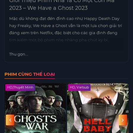
Giới Thiệu Phim Nhà Ta Có Một Con Ma
2023 – We Have a Ghost 2023
Mặc dù không đạt đến đỉnh cao như Happy Death Day
hay Freaky, We Have a Ghost vẫn là một lựa chọn giải trí
đáng xem trên Netflix, đặc biệt cho các gia đình đang
tìm kiếm một bộ phim nhẹ nhàng pha chút kỳ bí.
Thu gọn...
PHIM CÙNG THỂ LOẠI
HD,Thuyết Minh
HD, Vietsub