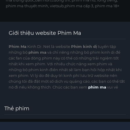
phim ma thuyết minh, vietsub,phim ma cấp 3, phim ma 18+
Giới thiệu website Phim Ma
Phim Ma
Kinh Dị .Net là website
Phim kinh dị
tuyển tập
những bộ
phim ma
và chỉ riêng những bộ phim kinh dị để
các fan của dòng phim này có thể có những trải ngiệm tốt
nhất khi xem phim. Với nhiều chức năng xem phim và
những bộ phim kinh điển nhất sẽ làm bạn hồi hộp nhất khi
xem phim. Vì lý do để duy trì kinh phí lưu trữ website nên
chúng tôi đã đặt một số dịch vụ quảng cáo, các bạn có thể tắt
nó đi nếu không thích. Chúc các bạn xem
phim ma
vui vẻ
Thẻ phim
©
phimmakinhdi.cc
Website phimmakinhdi.cc được sưu tầm từ nhiều nguồn