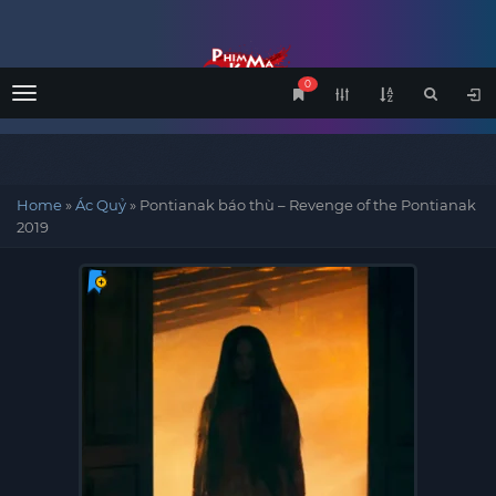
0
Menu
Home
»
Ác Quỷ
»
Pontianak báo thù – Revenge of the Pontianak
2019