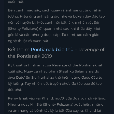
cuốn hút.
Bên cạnh màu sắc, cách quay và ánh sáng cũng rất ấn
tượng. Hiệu ứng ánh sáng dịu nhẹ và bokeh dày đặc tạo
nên vẻ huyền bí. Một cảnh nổi bật là khi nhân vật Siti
(Shenty Feliziana) đi quanh nhà sau khi thức dậy. Mọi
góc lá và căn phòng được sắp đặt tỉ mỉ, tạo cảm giác
nghệ thuật và cuốn hút.
Kết Phim
Pontianak báo thù
– Revenge of
the Pontianak 2019
Kỹ thuật và hình ảnh của Revenge of the Pontianak rất
xuất sắc. Ngay cả nhạc phim (Kasihku Selamanya do
diva Dato’ Sri Siti Nurhaliza thể hiện) cũng được đầu tư
kỹ lưỡng. Tuy nhiên, cốt truyện chưa đủ táo bạo để tạo
đột phá.
Remy Ishak vào vai Khalid, người vừa đưa vợ mới về làng.
Nhưng ngay khi Siti (Shenty Feliziana) xuất hiện, những
vụ án mạng và bệnh tật kỳ lạ bắt đầu xảy ra. Khalid lại