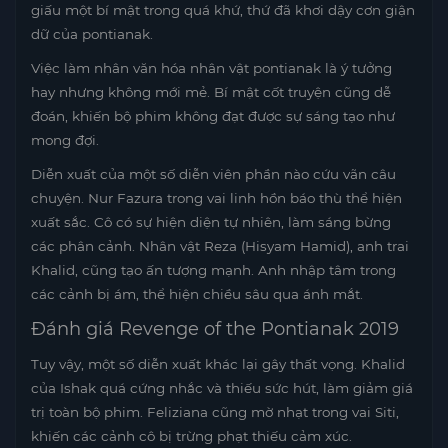
giấu một bí mật trong quá khứ, thứ đã khơi dậy cơn giận
dữ của pontianak.
Việc làm nhân văn hóa nhân vật pontianak là ý tưởng
hay nhưng không mới mẻ. Bí mật cốt truyện cũng dễ
đoán, khiến bộ phim không đạt được sự sáng tạo như
mong đợi.
Diễn xuất của một số diễn viên phần nào cứu vãn câu
chuyện. Nur Fazura trong vai linh hồn báo thù thể hiện
xuất sắc. Cô có sự hiện diện tự nhiên, làm sáng bừng
các phân cảnh. Nhân vật Reza (Hisyam Hamid), anh trai
Khalid, cũng tạo ấn tượng mạnh. Anh nhập tâm trong
các cảnh bị ám, thể hiện chiều sâu qua ánh mắt.
Đánh giá Revenge of the Pontianak 2019
Tuy vậy, một số diễn xuất khác lại gây thất vọng. Khalid
của Ishak quá cứng nhắc và thiếu sức hút, làm giảm giá
trị toàn bộ phim. Feliziana cũng mờ nhạt trong vai Siti,
khiến các cảnh cô bị trừng phạt thiếu cảm xúc.