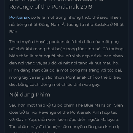
Revenge of the Pontianak 2019
Pontianak
có lẽ là một trong những thực thể siêu nhiên
nổi tiếng nhất Đông Nam Á, tương tự như Sadako ở Nhật
Bản.
Theo truyền thuyết, pontianak là linh hồn của một phụ
nữ chết khi mang thai hoặc trong lúc sinh nở. Cô thường
hiện thân là một người phụ nữ xinh đẹp để dụ nạn nhân
đến nơi vắng vẻ, sau đó xé nát nội tạng và hút máu họ.
Hình dáng thật của cô là một bóng ma trắng với tóc dài,
móng tay và răng sắc nhọn. Pontianak chỉ có thể bị tiêu
diệt bằng cách đóng một chiếc đinh vào gáy.
Nội dung Phim
Sau hơn một thập kỷ từ bộ phim The Blue Mansion, Glen
Goei trở lại với Revenge of the Pontianak. Anh hợp tác
với Gavin Yap, diễn viên kiêm đạo diễn người Malaysia.
Tác phẩm này đã tái hiện câu chuyện dân gian kinh dị