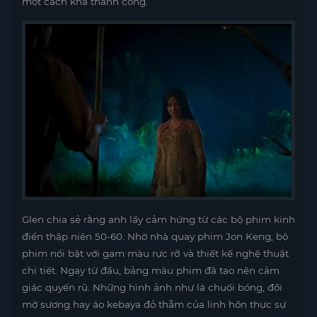
một cách khá thành công.
Glen chia sẻ rằng anh lấy cảm hứng từ các bộ phim kinh
điển thập niên 50-60. Nhờ nhà quay phim Jon Keng, bộ
phim nổi bật với gam màu rực rỡ và thiết kế nghệ thuật
chi tiết. Ngay từ đầu, bảng màu phim đã tạo nên cảm
giác quyến rũ. Những hình ảnh như lá chuối bóng, đồi
mờ sương hay áo kebaya đỏ thẫm của linh hồn thực sự