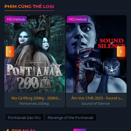
PHIM CÙNG THỂ LOẠI
HD,Vietsub
HD,Vietsub
Ma Cà Rồng 200Kg - 200KG
Âm Vực Chết 2023 - Sound of
Vampire 2024
Silence 2023
Pontianak 200kg
Sound of Silence
Pontianak báo thù
Revenge of the Pontianak
TOP NGÀY