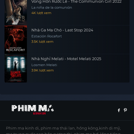
Vong Hồn Rước Lễ - The Communion Girl 2022
La niña de la comunión
4K lượt xem
Nhà Ga Ma Chó - Last Stop 2024
Estación Rocafort
3.5K lượt xem
Nhà Nghỉ Melati - Motel Melati 2025
Losmen Melati
3.9K lượt xem
Phim ma kinh dị, phim ma thái lan, hồng kông,kinh dị mỹ,
ma trung quốc,oan hồn,cương thi, phim ma hd, lồng tiếng,