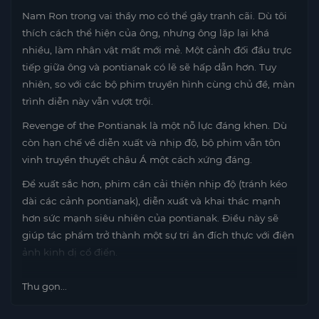
Nam Ron trong vai thầy mo có thể gây tranh cãi. Dù tôi
thích cách thể hiện của ông, nhưng ông lặp lại khá
nhiều, làm nhân vật mất mới mẻ. Một cảnh đối đầu trực
tiếp giữa ông và pontianak có lẽ sẽ hấp dẫn hơn. Tuy
nhiên, so với các bộ phim truyền hình cùng chủ đề, màn
trình diễn này vẫn vượt trội.
Revenge of the Pontianak là một nỗ lực đáng khen. Dù
còn hạn chế về diễn xuất và nhịp độ, bộ phim vẫn tôn
vinh truyền thuyết châu Á một cách xứng đáng.
Để xuất sắc hơn, phim cần cải thiện nhịp độ (tránh kéo
dài các cảnh pontianak), diễn xuất và khai thác mạnh
hơn sức mạnh siêu nhiên của pontianak. Điều này sẽ
giúp tác phẩm trở thành một sự tri ân đích thực với điện
ảnh kinh dị cổ điển.
Thu gọn...