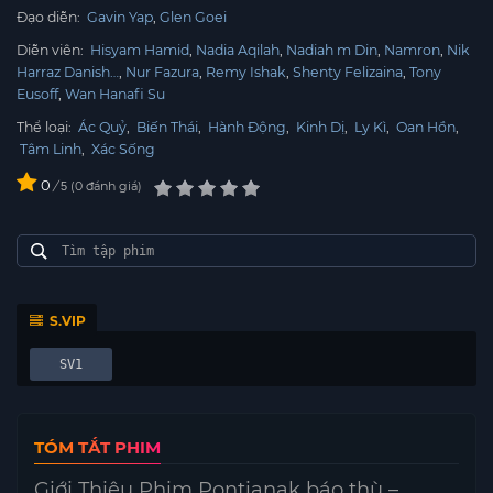
Đạo diễn:
Gavin Yap
Glen Goei
Diễn viên:
Hisyam Hamid
Nadia Aqilah
Nadiah m Din
Namron
Nik
Harraz Danish…
Nur Fazura
Remy Ishak
Shenty Felizaina
Tony
Eusoff
Wan Hanafi Su
Thể loại:
Ác Quỷ
,
Biến Thái
,
Hành Động
,
Kinh Dị
,
Ly Kì
,
Oan Hồn
,
Tâm Linh
,
Xác Sống
0
/
0
đánh giá
5
S.VIP
SV1
TÓM TẮT PHIM
Giới Thiệu Phim Pontianak báo thù –