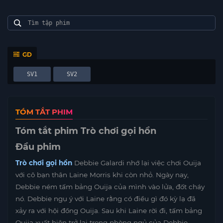
GD
SV1
SV2
TÓM TẮT PHIM
Tóm tắt phim Trò chơi gọi hồn
Đầu phim
Trò chơi gọi hồn
Debbie Galardi nhớ lại việc chơi Ouija
với cô bạn thân Laine Morris khi còn nhỏ. Ngày nay,
Debbie ném tấm bảng Ouija của mình vào lửa, đốt cháy
nó. Debbie ngụ ý với Laine rằng có điều gì đó kỳ lạ đã
xảy ra với hội đồng Ouija. Sau khi Laine rời đi, tấm bảng
Ouija xuất hiện trở lại trong phòng ngủ của Debbie.