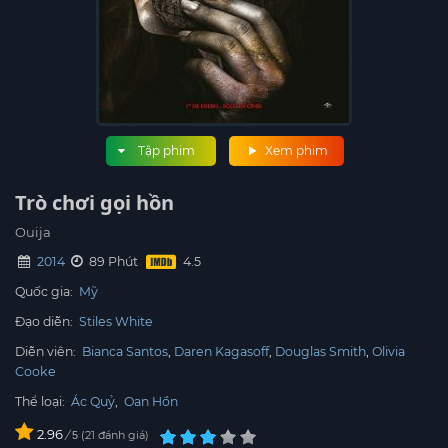
Tập phim
Xem phim
Trò chơi gọi hồn
Ouija
2014
89 Phút
Quốc gia:
Mỹ
Đạo diễn:
Stiles White
Diễn viên:
Bianca Santos
Daren Kagasoff
Douglas Smith
Olivia
Cooke
Thể loại:
Ác Quỷ
,
Oan Hồn
2.96
/
21
đánh giá
5