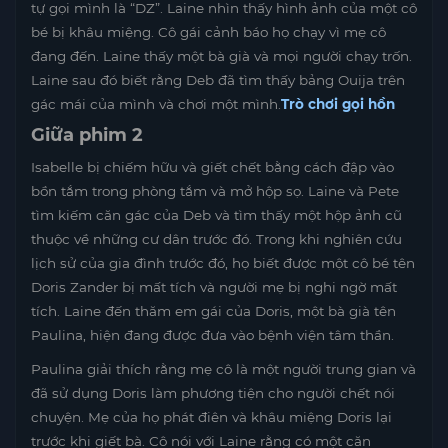
tự gọi mình là “DZ”. Laine nhìn thấy hình ảnh của một cô
bé bị khâu miệng. Cô gái cảnh báo họ chạy vì mẹ cô
đang đến. Laine thấy một bà già và mọi người chạy trốn.
Laine sau đó biết rằng Deb đã tìm thấy bảng Ouija trên
gác mái của mình và chơi một mình.
Trò chơi gọi hồn
Giữa phim 2
Isabelle bị chiếm hữu và giết chết bằng cách đập vào
bồn tắm trong phòng tắm và mở hộp sọ. Laine và Pete
tìm kiếm căn gác của Deb và tìm thấy một hộp ảnh cũ
thuộc về những cư dân trước đó. Trong khi nghiên cứu
lịch sử của gia đình trước đó, họ biết được một cô bé tên
Doris Zander bị mất tích và người mẹ bị nghi ngờ mất
tích. Laine đến thăm em gái của Doris, một bà già tên
Paulina, hiện đang được đưa vào bệnh viện tâm thần.
Paulina giải thích rằng mẹ cô là một người trung gian và
đã sử dụng Doris làm phương tiện cho người chết nói
chuyện. Mẹ của họ phát điên và khâu miệng Doris lại
trước khi giết bà. Cô nói với Laine rằng có một căn