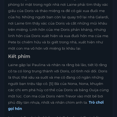
phòng bí mật trong ngôi nhà nơi Laine phải tìm thấy xác
giấu của Doris và tháo miệng ra để cô gái xua đuổi mẹ
của họ. Những người bạn còn lại quay trở lại nhà Galardi,
nơi Laine tìm thấy xác của Doris và cắt những mũi khâu
trên miệng. Linh hồn của mẹ Doris phản kháng, nhưng
linh hồn của Doris xuất hiện và xua đuổi hồn ma của mẹ.
Pete bị chiếm hữu và bị giết trong nhà, xuất hiện như
một con ma vô hồn với miệng bị khâu lại.
Kết phim
Laine gặp lại Paulina và nhận ra rằng bà lão, tiết lộ rằng
cô ta có lòng trung thành với Doris, cố tình nói dối. Doris
là thực thể xấu xa suốt và mẹ cô đang cố ngăn những
người bạn triệu tập cô. [5] Bà của Nona, Nona, khuyên
các chị em phá hủy cơ thể của Doris và bảng Ouija cùng
một lúc. Con ma của Doris ném Trevor vào một bể bơi
phủ đầy tán nhựa, nhốt và nhấn chìm anh ta.
Trò chơi
gọi hồn