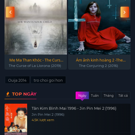
Mẹ Ma Than Khóc - The Curse
Ám ảnh kinh hoàng 2 -The
of La Llorona (2019)
Conjuring 2
The Curse of La Llorona (2019)
The Conjuring 2 (2016)
Ouija 2014
tro choi goi hon
TOP NGÀY
Ngày
Tuần
Tháng
Tất cả
Tân Kim Bình Mai 1996 - Jin Pin Mei 2 (1996)
Jin Pin Mei 2 (1996)
4.5K lượt xem