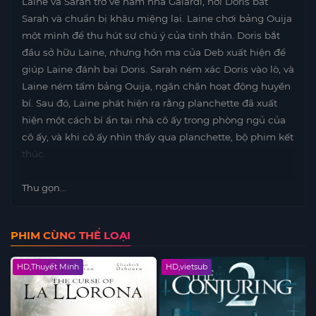
Laine và Sarah trở về hầm nhà Galardi, nơi Doris bắt
Sarah và chuẩn bị khâu miệng lại. Laine chơi bảng Ouija
một mình để thu hút sự chú ý của tinh thần. Doris bắt
đầu sở hữu Laine, nhưng hồn ma của Deb xuất hiện để
giúp Laine đánh bại Doris. Sarah ném xác Doris vào lò, và
Laine ném tấm bảng Ouija, ngăn chặn hoạt động huyền
bí. Sau đó, Laine phát hiện ra rằng planchette đã xuất
hiện một cách bí ẩn tại nhà cô ấy trong phòng ngủ của
cô ấy, và khi cô ấy nhìn thấy qua planchette, bộ phim kết
thúc.
Thu gọn...
PHIM CÙNG THỂ LOẠI
HD,Thuyết Minh
HD,vietsub