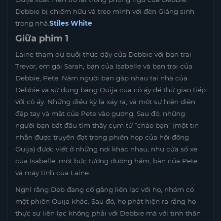
Debbie bị chiếm hữu và treo mình với đèn Giáng sinh
trong nhà.
Stiles White
Giữa phim 1
Laine tham dự buổi thức dậy của Debbie với bạn trai
Trevor, em gái Sarah, bạn của Isabelle và bạn trai của
Debbie, Pete. Năm người bạn gặp nhau tại nhà của
Debbie và sử dụng bảng Ouija của cô ấy để thử giao tiếp
với cô ấy. Những điều kỳ lạ xảy ra, và một sự hiện diện
đập tay và mặt của Pete vào gương. Sau đó, những
người bạn bắt đầu tìm thấy cụm từ “chào bạn” (một tin
nhắn được truyền đạt trong phiên họp của hội đồng
Ouija) được viết ở những nơi khác nhau, như cửa sổ xe
của Isabelle, một bức tường đường hầm, bàn của Pete
và máy tính của Laine.
Nghĩ rằng Deb đang cố gắng liên lạc với họ, nhóm có
một phiên Ouija khác. Sau đó, họ phát hiện ra rằng họ
thực sự liên lạc không phải với Debbie mà với tinh thần