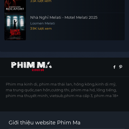
3.5K lượt xem
Nhà Nghỉ Melati - Motel Melati 2025
Losmen Melati
3.9K lượt xem
Phim ma kinh dị, phim ma thái lan, hồng kông,kinh dị mỹ,
ma trung quốc,oan hồn,cương thi, phim ma hd, lồng tiếng,
phim ma thuyết minh, vietsub,phim ma cấp 3, phim ma 18+
Giới thiệu website Phim Ma