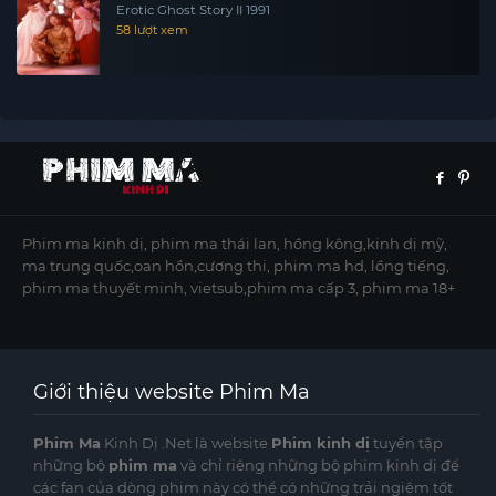
Erotic Ghost Story II 1991
58 lượt xem
Phim ma kinh dị, phim ma thái lan, hồng kông,kinh dị mỹ,
ma trung quốc,oan hồn,cương thi, phim ma hd, lồng tiếng,
phim ma thuyết minh, vietsub,phim ma cấp 3, phim ma 18+
Giới thiệu website Phim Ma
Phim Ma
Kinh Dị .Net là website
Phim kinh dị
tuyển tập
những bộ
phim ma
và chỉ riêng những bộ phim kinh dị để
các fan của dòng phim này có thể có những trải ngiệm tốt