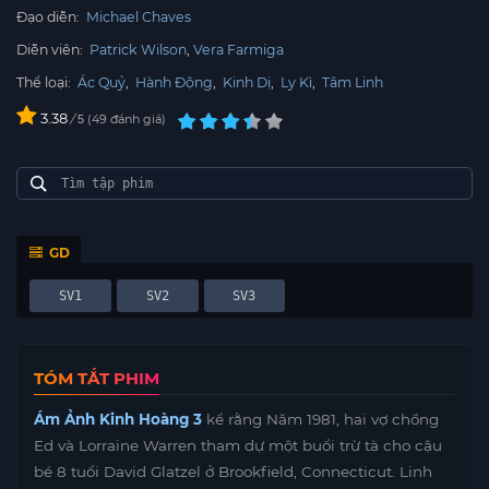
Đạo diễn:
Michael Chaves
Diễn viên:
Patrick Wilson
Vera Farmiga
Thể loại:
Ác Quỷ
,
Hành Động
,
Kinh Dị
,
Ly Kì
,
Tâm Linh
3.38
/
49
đánh giá
5
GD
SV1
SV2
SV3
TÓM TẮT PHIM
Ám Ảnh Kinh Hoàng 3
kể rằng Năm 1981, hai vợ chồng
Ed và Lorraine Warren tham dự một buổi trừ tà cho cậu
bé 8 tuổi David Glatzel ở Brookfield, Connecticut. Linh