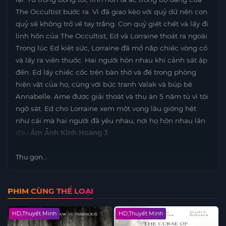
The Occultist bước ra. Vì đã giao kèo với quỷ dữ nên con
quỷ sẽ không trở về tay trắng. Con quỷ giết chết và lấy đi
linh hồn của The Occultist, Ed và Lorraine thoát ra ngoài.
Trong lúc Ed kiệt sức, Lorraine đã mở nắp chiếc vòng cổ
và lấy ra viên thuốc. Hai người hôn nhau khi cảnh sát ập
đến. Ed lấy chiếc cốc trên bàn thờ và để trong phòng
hiện vật của họ, cùng với bức tranh Valak và búp bê
Annabelle. Arne được giải thoát và thụ án 5 năm tù vì tội
ngộ sát. Ed cho Lorraine xem một vọng lâu giống hệt
như cái mà hai người đã yêu nhau, nơi họ hôn nhau lần
đầu.
Ám Ảnh Kinh Hoàng 3
Thu gọn...
PHIM CÙNG THỂ LOẠI
HD,Thuyết Minh
HD,Thuyết Minh