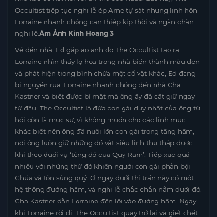
Occultist tiếp tục nghi lễ ép Arne tự sát nhưng linh hồn
Lorraine nhanh chóng can thiệp kịp thời và ngăn chặn
nghi lễ.
Ám Ảnh Kinh Hoàng 3
Về đến nhà, Ed gặp ảo ảnh do The Occultist tạo ra.
Lorraine nhìn thấy lọ hoa trong nhà biến thành màu đen
và phát hiện trong bình chứa một cổ vật khác, Ed đang
bị nguyền rủa. Lorraine nhanh chóng đến nhà Cha
Kastner và biết được bí mật mà ông ấy đã cất giữ ngay
từ đầu. The Occultist là đứa con gái duy nhất của ông từ
hồi còn là mục sư, vì không muốn cho các linh mục
khác biết nên ông đã nuôi lớn con gái trong tầng hầm,
nơi ông luôn giữ những đồ vật siêu linh thu thập được
khi theo đuổi vụ ‘tông đồ của Quỷ Ram’. Tiếp xúc quá
nhiều với những thứ đó khiến người con gái phản bội
Chúa và tôn sùng quỷ. Ở ngay dưới thị trấn này có một
hệ thống đường hầm, và nghi lễ chắc chắn nằm dưới đó.
Cha Kastner dẫn Lorraine đến lối vào đường hầm. Ngay
khi Lorraine rời đi, The Occultist quay trở lại và giết chết