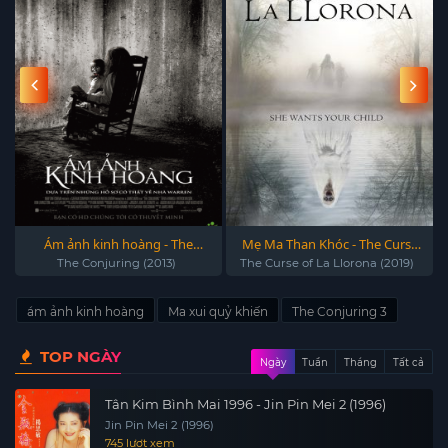
Ám ảnh kinh hoàng - The
Mẹ Ma Than Khóc - The Curse
Conjuring (2013)
of La Llorona (2019)
The Conjuring (2013)
The Curse of La Llorona (2019)
ám ảnh kinh hoàng
Ma xui quỷ khiến
The Conjuring 3
TOP NGÀY
Ngày
Tuần
Tháng
Tất cả
Tân Kim Bình Mai 1996 - Jin Pin Mei 2 (1996)
Jin Pin Mei 2 (1996)
745 lượt xem