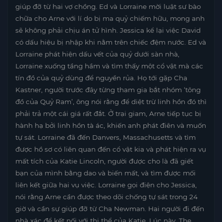
giúp đỡ từ hai vợ chồng. Ed và Lorraine mời luật sư bào
chữa cho Arne với lí do bị ma quỷ chiếm hữu, mong anh
sẽ không phải chịu án tử hình. Jessica kể lại việc David
có dấu hiệu bị nhập khi nằm trên chiếc đệm nước. Ed và
Lorraine phát hiện dấu vết của quỷ dưới sàn nhà,
Lorraine xuống tầng hầm và tìm thấy một cổ vật mà các
tín đồ của quỷ dùng để nguyền rủa. Họ tới gặp Cha
Kastner, người trước đây từng tham gia bắt nhóm ‘tông
đồ của Quỷ Ram’, ông nói rằng để diệt trừ linh hồn đó thì
phải trả một cái giá rất đắt. Ở trại giam, Arne tiếp tục bị
hành hạ bởi linh hồn tà ác, khiến anh phát điên và muốn
tự sát. Lorraine đã đến Danvers, Massachusetts và tìm
được hồ sơ có liên quan đến cổ vật kia và phát hiện ra vụ
mất tích của Katie Lincoln, người được cho là đã giết
bạn của mình bằng dao và biến mất, và tìm được mối
liên kết giữa hai vụ việc. Lorraine gọi điện cho Jessica,
nói rằng Arne cần được theo dõi chống tự sát trong 24
giờ và cần sự giúp đỡ từ Cha Newman. Hai người đi đến
nhà xác để kết nối với thi thể của Katie. Lúc này, The