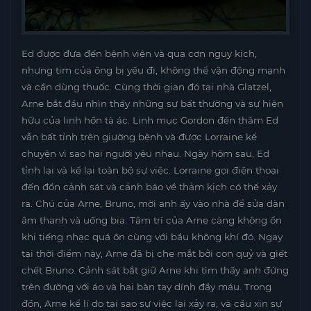
Ed được đưa đến bệnh viện và qua cơn nguy kịch,
nhưng tim của ông bị yếu đi, không thể vận động mạnh
và cần dùng thuốc. Cùng thời gian đó tại nhà Glatzel,
Arne bắt đầu nhìn thấy những sự bất thường và sự hiện
hữu của linh hồn tà ác. Linh mục Gordon đến thăm Ed
vẫn bất tỉnh trên giường bệnh và được Lorraine kể
chuyện vì sao hai người yêu nhau. Ngày hôm sau, Ed
tỉnh lại và kể lại toàn bộ sự việc. Lorraine gọi điện thoại
đến đồn cảnh sát và cảnh báo về thảm kịch có thể xảy
ra. Chú của Arne, Bruno, mời anh ấy vào nhà để sửa dàn
âm thanh và uống bia. Tâm trí của Arne càng không ổn
khi tiếng nhạc quá ồn cùng với bầu không khí đó. Ngay
tại thời điểm này, Arne đã bị che mắt bởi con quỷ và giết
chết Bruno. Cảnh sát bắt giữ Arne khi tìm thấy anh đứng
trên đường với áo và hai bàn tay dính đầy máu. Trong
đồn, Arne kể lí do tại sao sự việc lại xảy ra, và cầu xin sự