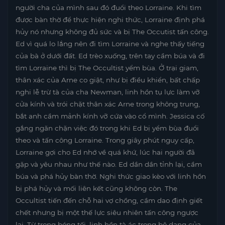
người cha của mình sau đó đuổi theo Lorraine. Khi tìm
được bàn thờ để thực hiện nghi thức, Lorraine định phá
hủy nó nhưng không đủ sức và bị The Occutist tấn công.
Ed vì quá lo lắng nên đi tìm Lorraine và nghe thấy tiếng
của bà ở dưới đất. Ed trèo xuống, trên tay cầm búa và đi
tìm Lorraine thì bị The Occultist yểm bùa. Ở trại giam,
thân xác của Arne co giật, như bị điều khiển, bất chấp
nghi lễ trừ tà của cha Newman, linh hồn tụ lực làm vỡ
cửa kính và trói chặt thân xác Arne trong không trung,
bắt anh cầm mảnh kính vỡ cứa vào cổ mình. Jessica cố
gắng ngăn chặn việc đó trong khi Ed bị yểm bùa đuổi
theo và tấn công Lorraine. Trong giây phút nguy cấp,
Lorraine gợi cho Ed nhớ về quá khứ, lúc hai người đã
gặp và yêu nhau như thế nào. Ed dần dần tỉnh lại, cầm
búa và phá hủy bàn thờ. Nghi thức giao kèo với linh hồn
bị phá hủy và mối liên kết cũng không còn. The
Occultist tiến đến chỗ hai vợ chồng, cầm dao định giết
chết nhưng bị một thế lực siêu nhiên tấn công ngược
lại. Từ trong bóng tối, linh hồn tà ác trong bộ dạng của