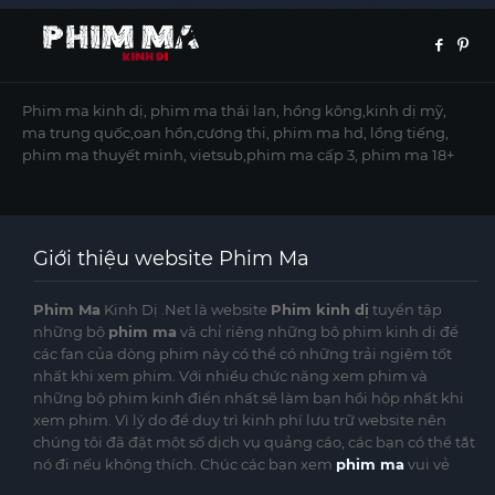
Phim ma kinh dị, phim ma thái lan, hồng kông,kinh dị mỹ,
ma trung quốc,oan hồn,cương thi, phim ma hd, lồng tiếng,
phim ma thuyết minh, vietsub,phim ma cấp 3, phim ma 18+
Giới thiệu website Phim Ma
Phim Ma
Kinh Dị .Net là website
Phim kinh dị
tuyển tập
những bộ
phim ma
và chỉ riêng những bộ phim kinh dị để
các fan của dòng phim này có thể có những trải ngiệm tốt
nhất khi xem phim. Với nhiều chức năng xem phim và
những bộ phim kinh điển nhất sẽ làm bạn hồi hộp nhất khi
xem phim. Vì lý do để duy trì kinh phí lưu trữ website nên
chúng tôi đã đặt một số dịch vụ quảng cáo, các bạn có thể tắt
nó đi nếu không thích. Chúc các bạn xem
phim ma
vui vẻ