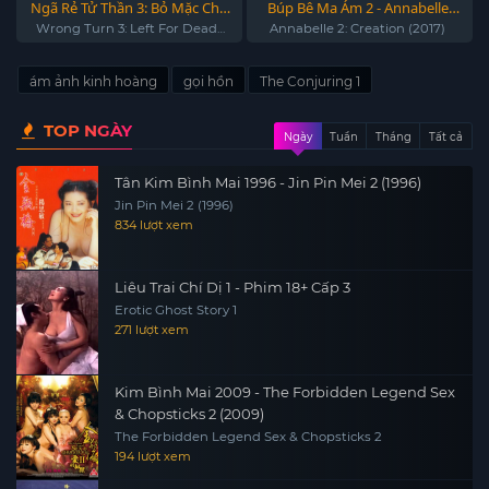
Ngã Rẻ Tử Thần 3: Bỏ Mặc Cho
Búp Bê Ma Ám 2 - Annabelle:
Chết - Wrong Turn 3: Left For
Tạo vật quỷ dữ - Annabelle 2:
Wrong Turn 3: Left For Dead
Annabelle 2: Creation (2017)
(2009)
Dead
Creation (2017)
ám ảnh kinh hoàng
gọi hồn
The Conjuring 1
TOP NGÀY
Ngày
Tuần
Tháng
Tất cả
Tân Kim Bình Mai 1996 - Jin Pin Mei 2 (1996)
Jin Pin Mei 2 (1996)
834 lượt xem
Liêu Trai Chí Dị 1 - Phim 18+ Cấp 3
Erotic Ghost Story 1
271 lượt xem
Kim Bình Mai 2009 - The Forbidden Legend Sex
& Chopsticks 2 (2009)
The Forbidden Legend Sex & Chopsticks 2
194 lượt xem