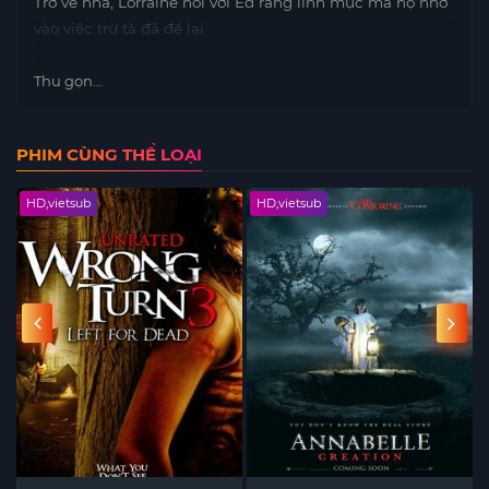
Trở về nhà, Lorraine nói với Ed rằng linh mục mà họ nhờ
vào việc trừ tà đã để lại
Thu gọn...
PHIM CÙNG THỂ LOẠI
HD,vietsub
HD,vietsub