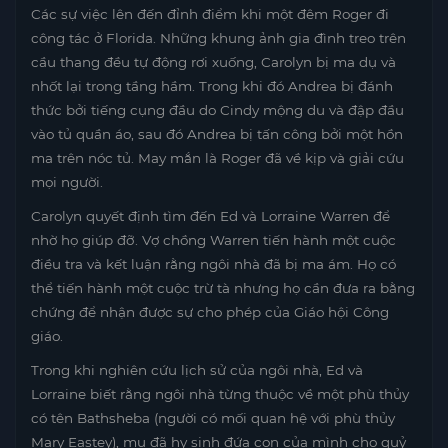
Các sự việc lên đến đỉnh điểm khi một đêm Roger đi
công tác ở Florida. Những khung ảnh gia đình treo trên
cầu thang đều tự động rơi xuống, Carolyn bị ma dụ và
nhốt lại trong tầng hầm. Trong khi đó Andrea bị đánh
thức bởi tiếng cụng đầu do Cindy mộng du và đập đầu
vào tủ quần áo, sau đó Andrea bị tấn công bởi một hồn
ma trên nóc tủ. May mắn là Roger đã về kịp và giải cứu
mọi người.
Carolyn quyết định tìm đến Ed và Lorraine Warren để
nhờ họ giúp đỡ. Vợ chồng Warren tiến hành một cuộc
điều tra và kết luận rằng ngôi nhà đã bị ma ám. Họ có
thể tiến hành một cuộc trừ tà nhưng họ cần đưa ra bằng
chứng để nhận được sự cho phép của Giáo hội Công
giáo.
Trong khi nghiên cứu lịch sử của ngôi nhà, Ed và
Lorraine biết rằng ngôi nhà từng thuộc về một phù thủy
có tên Bathsheba (người có mối quan hệ với phù thủy
Mary Eastey), mụ đã hy sinh đứa con của mình cho quỷ