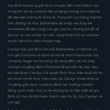
Gia đình Perron quyết định chuyển đến một khách sạn
trong khi Ed và Lorraine đã có bằng chứng cho Giáo hội
để sắp xếp một buổi lễ trừ tà. Trong khi vợ chồng Warren
trên đường về nhà, Bathsheba đã nhập vào búp bê
Annabelle để tấn công con gái của họ, nhưng Ed đã về
kịp lúc và cứu cô bé. Sự việc càng khiến Ed và Lorraine
muốn kết thúc sớm chuyện này.
Carolyn bây giờ đã bị ám bởi Bathsheba, cô bắt hai cô
con gái Christine và April và trở về nhà ở Harrisville. Ed,
Lorraine, Roger và hai trợ lý vội vàng đến nơi, họ thấy
Carolyn cố gắng đâm Christine bằng một cây kéo. Sau
khi bắt được Carolyn, Ed quyết định thực hiện buổi trừ tà
do chính mình thực hiện mặc dù Carolyn thoát khỏi và
cố gắng giết April. Lorraine đánh lạc hướng Carolyn
bằng cách nhắc nhở cô về những ký ức đặc biệt về gia
đình cô. Sau đó Ed hoàn thành việc trừ tà, cứu Carolyn và
con gái.