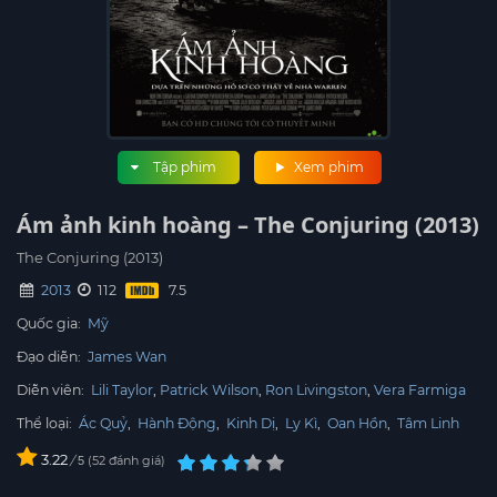
Tập phim
Xem phim
Ám ảnh kinh hoàng – The Conjuring (2013)
The Conjuring (2013)
2013
112
Quốc gia:
Mỹ
Đạo diễn:
James Wan
Diễn viên:
Lili Taylor
Patrick Wilson
Ron Livingston
Vera Farmiga
Thể loại:
Ác Quỷ
,
Hành Động
,
Kinh Dị
,
Ly Kì
,
Oan Hồn
,
Tâm Linh
3.22
/
52
đánh giá
5