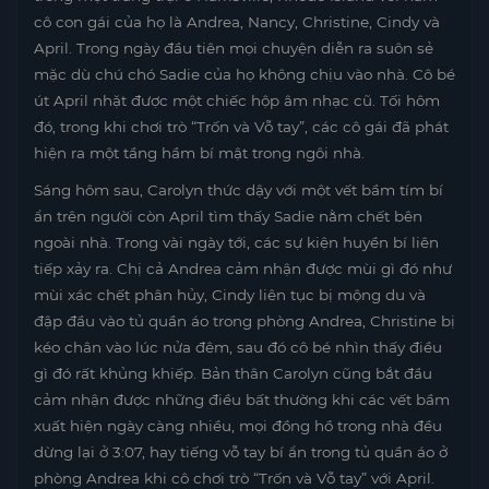
cô con gái của họ là Andrea, Nancy, Christine, Cindy và
April. Trong ngày đầu tiên mọi chuyện diễn ra suôn sẻ
mặc dù chú chó Sadie của họ không chịu vào nhà. Cô bé
út April nhặt được một chiếc hộp âm nhạc cũ. Tối hôm
đó, trong khi chơi trò “Trốn và Vỗ tay”, các cô gái đã phát
hiện ra một tầng hầm bí mật trong ngôi nhà.
Sáng hôm sau, Carolyn thức dậy với một vết bầm tím bí
ẩn trên người còn April tìm thấy Sadie nằm chết bên
ngoài nhà. Trong vài ngày tới, các sự kiện huyền bí liên
tiếp xảy ra. Chị cả Andrea cảm nhận được mùi gì đó như
mùi xác chết phân hủy, Cindy liên tục bị mộng du và
đập đầu vào tủ quần áo trong phòng Andrea, Christine bị
kéo chân vào lúc nửa đêm, sau đó cô bé nhìn thấy điều
gì đó rất khủng khiếp. Bản thân Carolyn cũng bắt đầu
cảm nhận được những điều bất thường khi các vết bầm
xuất hiện ngày càng nhiều, mọi đồng hồ trong nhà đều
dừng lại ở 3:07, hay tiếng vỗ tay bí ẩn trong tủ quần áo ở
phòng Andrea khi cô chơi trò “Trốn và Vỗ tay” với April.