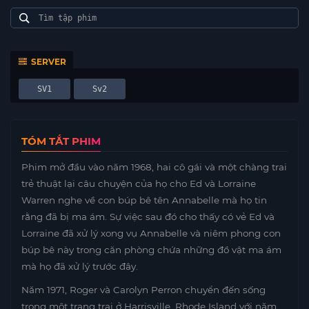
SERVER
SV1
Sv2
TÓM TẮT PHIM
Phim mở đầu vào năm 1968, hai cô gái và một chàng trai
trẻ thuật lại câu chuyện của họ cho Ed và Lorraine
Warren nghe về con búp bê tên Annabelle mà họ tin
rằng đã bị ma ám. Sự việc sau đó cho thấy có vẻ Ed và
Lorraine đã xử lý xong vụ Annabelle và niêm phong con
búp bê này trong căn phòng chứa những đồ vật ma ám
mà họ đã xử lý trước đây.
Năm 1971, Roger và Carolyn Perron chuyển đến sống
trong một trang trại ở Harrisville, Rhode Island với năm