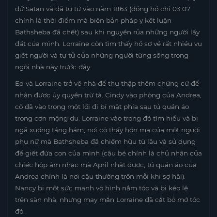
dữ Satan và đã tự tử vào năm 1863 (đồng hồ chỉ 03:07
chính là thời điểm mà biên bản pháp y kết luận
Bathsheba đã chết) sau khi nguyền rủa những người lấy
đất của mình. Lorraine còn tìm thấy hồ sơ về rất nhiều vụ
giết người và tự tử của những người từng sống trong
ngôi nhà này trước đây.
Ed và Lorraine trở về nhà để thu thập thêm chứng cứ để
nhận được ủy quyền trừ tà. Cindy vào phòng của Andrea,
cô đã vào trong một lối đi bí mật phía sau tủ quần áo
trong cơn mộng du. Lorraine vào trong đó tìm hiểu và bị
ngã xuống tầng hầm, nơi cô thấy hồn ma của một người
phụ nữ mà Bathsheba đã chiếm hữu từ lâu và sử dụng
để giết đứa con của mình (cậu bé chính là chủ nhân của
chiếc hộp âm nhạc mà April nhặt được, tủ quần áo của
Andrea chính là nơi cậu thường trốn mỗi khi sợ hãi).
Nancy bị một sức mạnh vô hình nắm tóc và bị kéo lê
trên sàn nhà, nhưng may mắn Lorraine đã cắt bỏ mớ tóc
đó.