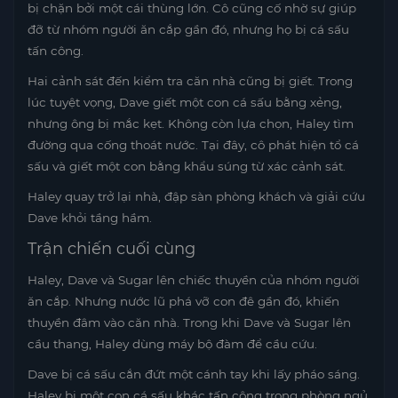
bị chặn bởi một cái thùng lớn. Cô cũng cố nhờ sự giúp
đỡ từ nhóm người ăn cắp gần đó, nhưng họ bị cá sấu
tấn công.
Hai cảnh sát đến kiểm tra căn nhà cũng bị giết. Trong
lúc tuyệt vọng, Dave giết một con cá sấu bằng xẻng,
nhưng ông bị mắc kẹt. Không còn lựa chọn, Haley tìm
đường qua cống thoát nước. Tại đây, cô phát hiện tổ cá
sấu và giết một con bằng khẩu súng từ xác cảnh sát.
Haley quay trở lại nhà, đập sàn phòng khách và giải cứu
Dave khỏi tầng hầm.
Trận chiến cuối cùng
Haley, Dave và Sugar lên chiếc thuyền của nhóm người
ăn cắp. Nhưng nước lũ phá vỡ con đê gần đó, khiến
thuyền đâm vào căn nhà. Trong khi Dave và Sugar lên
cầu thang, Haley dùng máy bộ đàm để cầu cứu.
Dave bị cá sấu cắn đứt một cánh tay khi lấy pháo sáng.
Haley bị một con cá sấu khác tấn công trong phòng ngủ.