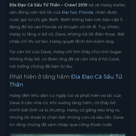
Địa Đạo Cá Sấu Tử Thần – Crawl 2019
kể về Haley Keller,
vận động viên bơi lội của
Đại học Florida
, nhận được
cuộc gọi từ chị gái Beth. Beth thông báo cơn bão cấp 5
đang đổ bộ vào Florida và khuyên cô rời đi. Tuy nhiên,
Haley lo lắng vì bố cô, Dave, không trả lời điện thoại. Bất
chấp chỉ thị sơ tán, Haley quyết định tìm kiếm ông.
Tại căn hộ của Dave, Haley chỉ tìm thấy chú chó Sugar.
Không thấy bố, cô đoán ông đã về căn nhà ở hồ Coral,
nơi tưởng chừng đã bán từ lâu.
Phát hiện ở tầng hầm
Địa Đạo Cá Sấu Tử
Thần
Haley đến khu dân cư ngập lụt và phát hiện xe tải của
Dave ở căn nhà cũ. Khi xuống tầng hầm, cô thấy bố
mình bất tỉnh và bị thương. Haley cố gắng kéo ông ra,
nhưng lối thoát bị chặn bởi những con cá sấu lớn. Dave
tin rằng chúng đã xâm nhập qua cống thoát nước.