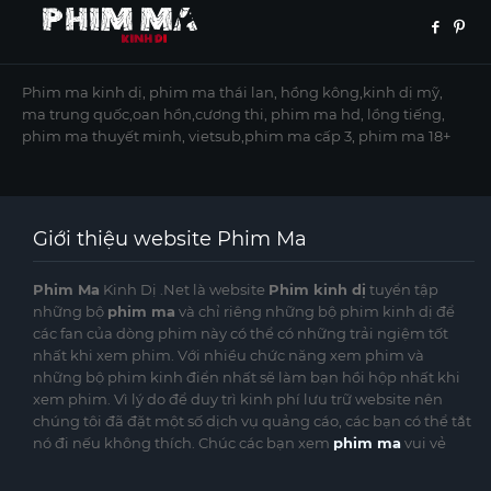
Phim ma kinh dị, phim ma thái lan, hồng kông,kinh dị mỹ,
ma trung quốc,oan hồn,cương thi, phim ma hd, lồng tiếng,
phim ma thuyết minh, vietsub,phim ma cấp 3, phim ma 18+
Giới thiệu website Phim Ma
Phim Ma
Kinh Dị .Net là website
Phim kinh dị
tuyển tập
những bộ
phim ma
và chỉ riêng những bộ phim kinh dị để
các fan của dòng phim này có thể có những trải ngiệm tốt
nhất khi xem phim. Với nhiều chức năng xem phim và
những bộ phim kinh điển nhất sẽ làm bạn hồi hộp nhất khi
xem phim. Vì lý do để duy trì kinh phí lưu trữ website nên
chúng tôi đã đặt một số dịch vụ quảng cáo, các bạn có thể tắt
nó đi nếu không thích. Chúc các bạn xem
phim ma
vui vẻ