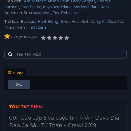
Diễn viên:
Ami Metcalf
Anson Boon
Barry Pepper
George
Somner
Jose Palma
Kaya Scodelario
Morfydd Clark
Ross
Anderson
Srna Vasiljevic…
Tina Pribicevic
Thể loại:
Bạo Lực
,
Hành Động
,
Khoa Học
,
Kinh Dị
,
Ly Kì
,
Quái Vật
,
Thám Hiểm
,
Tình Cảm
0
/
0
đánh giá
5
S.VIP
Sv1
TÓM TẮT PHIM
Cơn bão cấp 5 và cuộc tìm kiếm Dave Địa
Đạo Cá Sấu Tử Thần – Crawl 2019