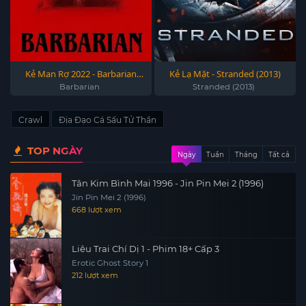
Kẻ Man Rợ 2022 - Barbarian
Kẻ Lạ Mặt - Stranded (2013)
2022
Barbarian
Stranded (2013)
Crawl
Địa Đạo Cá Sấu Tử Thần
TOP NGÀY
Ngày
Tuần
Tháng
Tất cả
Tân Kim Bình Mai 1996 - Jin Pin Mei 2 (1996)
Jin Pin Mei 2 (1996)
668 lượt xem
Liêu Trai Chí Dị 1 - Phim 18+ Cấp 3
Erotic Ghost Story 1
212 lượt xem