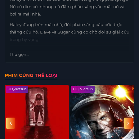
Nó cố dìm cô, nhưng cô đâm pháo sáng vào mắt nó và
bơi ra mái nhà.
Haley đứng trên mái nhà, đốt pháo sáng cầu cứu trực
thăng cứu hộ. Dave và Sugar cùng cô chờ đợi sự giải cứu
trong hy vọng.
Thu gọn...
PHIM CÙNG THỂ LOẠI
HD,Vietsub
HD, Vietsub