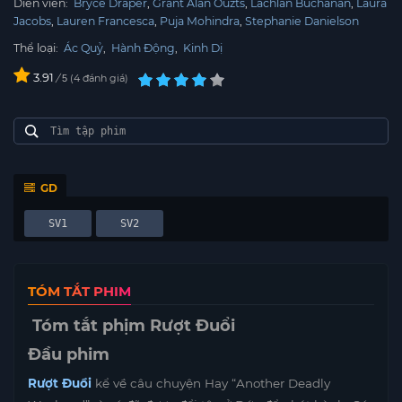
Diễn viên:
Bryce Draper
Grant Alan Ouzts
Lachlan Buchanan
Laura
Jacobs
Lauren Francesca
Puja Mohindra
Stephanie Danielson
Thể loại:
Ác Quỷ
,
Hành Động
,
Kinh Dị
3.91
/
4
đánh giá
5
GD
SV1
SV2
TÓM TẮT PHIM
Tóm tắt phịm Rượt Đuổi
Đầu phim
Rượt Đuổi
kể về câu chuyện Hay “Another Deadly