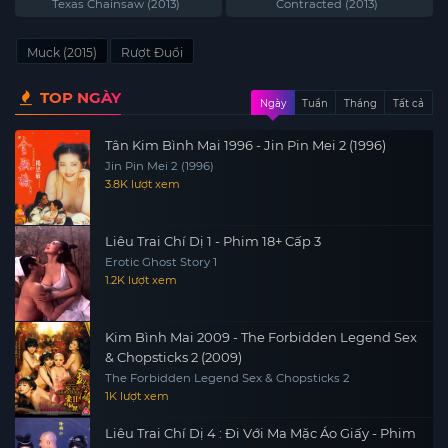
Chainsaw (2013)
Contracted (2013)
Texas Chainsaw (2013)
Contracted (2013)
Muck (2015)
Rượt Đuổi
TOP NGÀY
Ngày
Tuần
Tháng
Tất cả
Tân Kim Bình Mai 1996 - Jin Pin Mei 2 (1996)
Jin Pin Mei 2 (1996)
3.8K lượt xem
Liêu Trai Chí Dị 1 - Phim 18+ Cấp 3
Erotic Ghost Story 1
1.2K lượt xem
Kim Bình Mai 2009 - The Forbidden Legend Sex
& Chopsticks 2 (2009)
The Forbidden Legend Sex & Chopsticks 2
1K lượt xem
Liêu Trai Chí Dị 4 : Đi Với Ma Mặc Áo Giấy - Phim