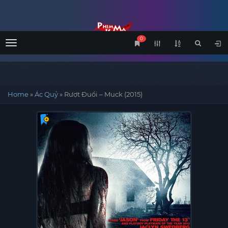
0
Menu
Home
»
Ác Quỷ
»
Rượt Đuổi – Muck (2015)