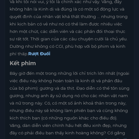
Và khi tôi nói vui, ý tôi là chính xác như vậy. Vâng, đây
không hẳn là Kinh dị và đúng là có một số động lực và
quyết định của nhân vật khá thất thường … nhưng trong
khi kịch bản có vẻ như nó có thể làm được nhiều việc
hơn một chút, các diễn viên và các phần đối thoại thực
sự rất tốt. Thời gian của các câu chuyện cười là chủ yếu.
Dường như không có CGI, phù hợp với bộ phim và kinh
phí thấp.
Rượt Đuổi
Kết phim
Bây giờ đến một trong những lời chỉ trích lớn nhất (ngoài
việc điều này không hoàn toàn là kinh dị và phần đầu
của bộ phim): gương và da thịt. Đạo diễn có thể tôn sùng
gương, nhưng anh ấy sử dụng nó cho các nhân vật nam
và nữ trong này. Có, có một số ảnh khoả thân trong này,
nhưng điều này sẽ không làm phiền bạn và cũng không
kích thích bạn (có những nguồn khác cho điều đó).
Vâng, dàn diễn viên chính hầu hết đều xinh đẹp, nhưng
đây có phải điều bạn thấy kinh hoàng không? Cố gắng