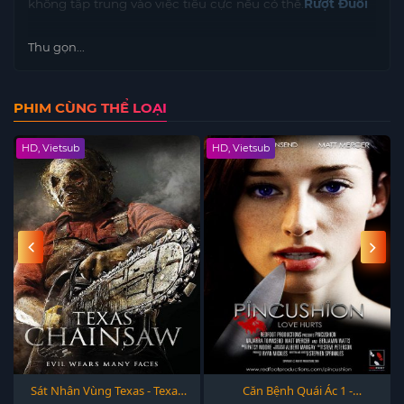
không tập trung vào việc tiêu cực nếu có thể.
Rượt Đuổi
Thu gọn...
PHIM CÙNG THỂ LOẠI
HD, Vietsub
HD, Vietsub
Sát Nhân Vùng Texas - Texas
Căn Bệnh Quái Ác 1 -