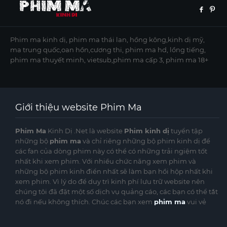
Phim ma kinh dị, phim ma thái lan, hồng kông,kinh dị mỹ,
ma trung quốc,oan hồn,cương thi, phim ma hd, lồng tiếng,
phim ma thuyết minh, vietsub,phim ma cấp 3, phim ma 18+
Giới thiệu website Phim Ma
Phim Ma
Kinh Dị .Net là website
Phim kinh dị
tuyển tập
những bộ
phim ma
và chỉ riêng những bộ phim kinh dị để
các fan của dòng phim này có thể có những trải ngiệm tốt
nhất khi xem phim. Với nhiều chức năng xem phim và
những bộ phim kinh điển nhất sẽ làm bạn hồi hộp nhất khi
xem phim. Vì lý do để duy trì kinh phí lưu trữ website nên
chúng tôi đã đặt một số dịch vụ quảng cáo, các bạn có thể tắt
nó đi nếu không thích. Chúc các bạn xem
phim ma
vui vẻ