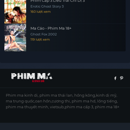
Phim Cấp 3 Liêu Trai Chí Dị 3
Erotic Ghost Story 3
160 lượt xem
Ma Cáo - Phim Ma 18+
Ghost Fox 2002
119 lượt xem
Phim ma kinh dị, phim ma thái lan, hồng kông,kinh dị mỹ,
ma trung quốc,oan hồn,cương thi, phim ma hd, lồng tiếng,
phim ma thuyết minh, vietsub,phim ma cấp 3, phim ma 18+