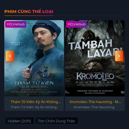
PHIM CÙNG THỂ LOẠI
HD,Vietsub
HD,Vietsub
Thám Tử Kiên: Kỳ Án Không
Kromoleo: The Haunting - Ma
Đầu 2025
Ám 2024
Thám Tử Kiên: Kỳ Án Không
Kromoleo: The Haunting
Đầu
Hidden (2015)
Tìm Chốn Dung Thân