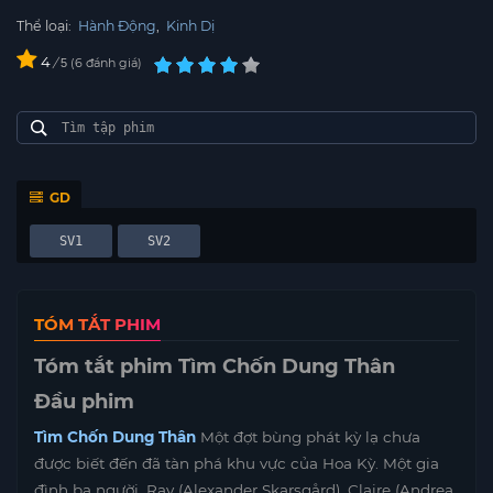
Thể loại:
Hành Động
,
Kinh Dị
4
/
6
đánh giá
5
GD
SV1
SV2
TÓM TẮT PHIM
Tóm tắt phim Tìm Chốn Dung Thân
Đầu phim
Tìm Chốn Dung Thân
Một đợt bùng phát kỳ lạ chưa
được biết đến đã tàn phá khu vực của Hoa Kỳ. Một gia
đình ba người, Ray (Alexander Skarsgård), Claire (Andrea