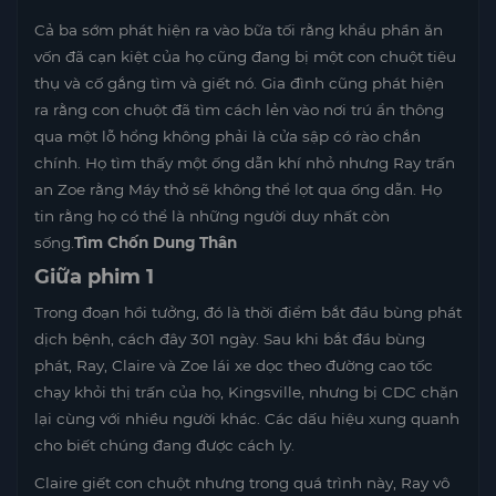
Cả ba sớm phát hiện ra vào bữa tối rằng khẩu phần ăn
vốn đã cạn kiệt của họ cũng đang bị một con chuột tiêu
thụ và cố gắng tìm và giết nó. Gia đình cũng phát hiện
ra rằng con chuột đã tìm cách lẻn vào nơi trú ẩn thông
qua một lỗ hổng không phải là cửa sập có rào chắn
chính. Họ tìm thấy một ống dẫn khí nhỏ nhưng Ray trấn
an Zoe rằng Máy thở sẽ không thể lọt qua ống dẫn. Họ
tin rằng họ có thể là những người duy nhất còn
sống.
Tìm Chốn Dung Thân
Giữa phim 1
Trong đoạn hồi tưởng, đó là thời điểm bắt đầu bùng phát
dịch bệnh, cách đây 301 ngày. Sau khi bắt đầu bùng
phát, Ray, Claire và Zoe lái xe dọc theo đường cao tốc
chạy khỏi thị trấn của họ, Kingsville, nhưng bị CDC chặn
lại cùng với nhiều người khác. Các dấu hiệu xung quanh
cho biết chúng đang được cách ly.
Claire giết con chuột nhưng trong quá trình này, Ray vô