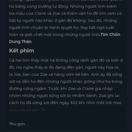
họ bằng súng trường tự động. Những người lính kiểm
tra máu của Claire và Zoe và thẩm vấn họ để tìm xem có
bất kỳ người nào khác ở gần đó không. Sau đó, những
người lính chuẩn bị hành quyết họ. Ray bất ngờ xuất
hiện và giết chết một trong những người lính
.Tìm Chốn
Dung Thân
Kết phim
Cả hai tìm thấy một hệ thống cống rãnh gần đó và trốn ở
đó. Họ nghe thấy ai đó đang đến gần, người này hóa ra
là Joe, bạn của Zoe và hàng xóm kế bên. Anh ấy đã sống
sót và dẫn họ đến những người khác giống như họ trong
đường cống ngầm. Trước khi Zoe và Claire gia nhập
nhóm những người sống sót bị nhiễm bệnh, Zoe ghi lại
cách họ đã sống sót đến ngày 302 khi nhìn mặt trời mọc
qua cửa sổ gần đó.
Thu gọn...