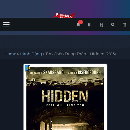
0
Menu
Home
»
Hành Động
»
Tìm Chốn Dung Thân – Hidden (2015)