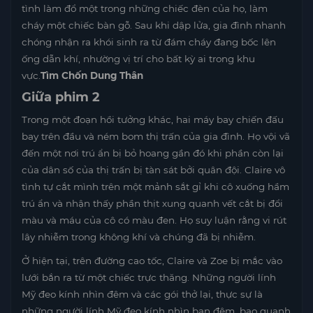
tình làm đổ một trong những chiếc đèn của họ, làm
cháy một chiếc bàn gỗ. Sau khi dập lửa, gia đình nhanh
chóng nhận ra khói sinh ra từ đám cháy đang bốc lên
ống dẫn khí, nhường vị trí cho bất kỳ ai trong khu
vực.
Tìm Chốn Dung Thân
Giữa phim 2
Trong một đoạn hồi tưởng khác, hai máy bay chiến đấu
bay trên đầu và ném bom thị trấn của gia đình. Họ vội vã
đến một nơi trú ẩn bị bỏ hoang gần đó khi phần còn lại
của dân số của thị trấn bị tàn sát bởi quân đội. Claire vô
tình tự cắt mình trên một mảnh sắt gỉ khi cô xuống hầm
trú ẩn và nhận thấy phần thịt xung quanh vết cắt bị đổi
màu và máu của cô có màu đen. Họ suy luận rằng vi rút
lây nhiễm trong không khí và chúng đã bị nhiễm.
Ở hiện tại, trên đường cao tốc, Claire và Zoe bị mắc vào
lưới bắn ra từ một chiếc trực thăng. Những người lính
Mỹ đeo kính nhìn đêm và các gói thở lại, thực sự là
những người lính Mỹ đeo kính nhìn ban đêm, bao quanh