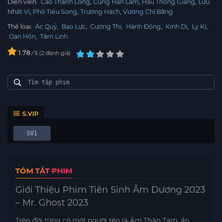
Diễn viên:
Cao Thành Long
Cung Hàn Lâm
Hầu Thông Giang
Lưu
Nhất Vi
Phó Tiểu Song
Trương Hách
Vương Chí Bằng
Thể loại:
Ác Quỷ
,
Bạo Lực
,
Cương Thi
,
Hành Động
,
Kinh Dị
,
Ly Kì
,
Oan Hồn
,
Tâm Linh
1.78
/
2
đánh giá
5
S.VIP
SV1
TÓM TẮT PHIM
Giới Thiệu Phim Tiên Sinh Âm Dương 2023
– Mr. Ghost 2023
Trên đời từng có một người tên là Âm Thập Tam, ẩn