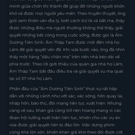
mình giữa chốn thị thành để giúp đỡ những người khốn
khổ và được mọi người yêu mến. Theo truyền thuyết, ông
giỏi xem thiên văn địa lý, biết cách trừ tà và bắt ma, thấy
được những điều mà người thường không thể thấy, giải
quyết những bất công trong cuộc sống, được gọi là Âm
Dương Tiên Sinh. Âm Thập Tam được mời đến nhà họ
Lâm để giải quyết vấn đề. Khi vừa bước vào, ông đã nhìn
thấy một hàng “dấu chân ma” trên nền nhà kéo dài về
phía trước. Theo lời giới thiệu của quản gia nhà họ Lâm,
Âm Thập Tam bắt đầu điều tra và giải quyết vụ ma quái
tại số 37 nhà họ Lâm.
Phần đầu của “Âm Dương Tiên Sinh” thực sự rất hấp
dẫn với những cảnh như vớt xác, xác sống, hồn quay lại,
nhập hồn, báo thù, đòi mạng liên tục xuất hiện. Nhưng
càng về sau, khán giả càng trở nên hoang mang vì các
đoạn hồi tưởng xuất hiện liên tục, khiến cho các vụ án
vừa được giải quyết liền bị đảo lộn. Việc dựng phim
cũng khá lộn xộn, khiến khán giả khó theo dõi được cốt