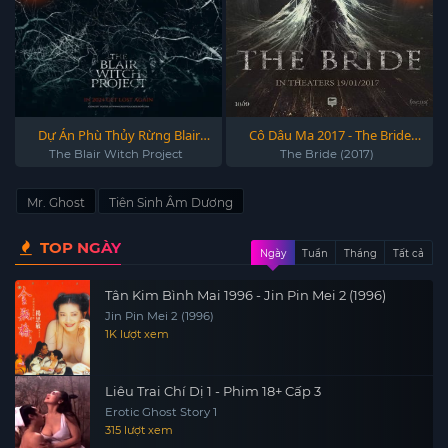
Dự Án Phù Thủy Rừng Blair
Cô Dâu Ma 2017 - The Bride
1999 - The Blair Witch Project
(2017)
The Blair Witch Project
The Bride (2017)
1999
Mr. Ghost
Tiên Sinh Âm Dương
TOP NGÀY
Ngày
Tuần
Tháng
Tất cả
Tân Kim Bình Mai 1996 - Jin Pin Mei 2 (1996)
Jin Pin Mei 2 (1996)
1K lượt xem
Liêu Trai Chí Dị 1 - Phim 18+ Cấp 3
Erotic Ghost Story 1
315 lượt xem