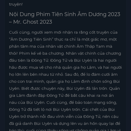
truyện!
Nội Dung Phim Tiên Sinh Âm Dương 2023
– Mr. Ghost 2023
Cuối cùng, người xem mới nhận ra rằng cốt truyện của
“Âm Dương Tiên Sinh” thực ra chỉ là một giấc mơ, một
phần tâm ma của nhân vật chính Âm Thập Tam mà
thôi! Phim kể về ba chương. Nhân vật chính của chương
đầu tiên là Đông Tử. Đông Tử và Bùi Uyên là hai người
hầu được mua về cho nhà quản gia họ Lâm, và hai người
họ lớn lên bên nhau từ nhỏ. Sau đó, để lo đám cưới âm
cho con trai mình, quản gia họ Lâm định chôn sống Bùi
Uyên. Biết được chuyện này, Bùi Uyên đã lẩn trốn. Quản
gia Lâm đánh đập Đông Tử để bắt cậu khai ra nơi ẩn
náu của Bùi Uyên. Cuối cùng, để bảo toàn mạng sống,
Đông Tử đã tiết lộ nơi Bùi Uyên trốn. Cái chết của Bùi
Uyên trở thành nỗi đau vĩnh viễn của Đông Tử, nên cậu
đã giả danh Bùi Uyên và dựng lên vụ án hồn quay lại để
báo thù, cuối cùng thiêu sống vợ chồng quản gia Lâm vì