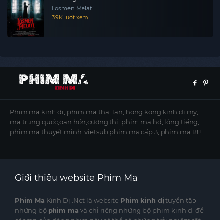
Losmen Melati
3.9K lượt xem
Phim ma kinh dị, phim ma thái lan, hồng kông,kinh dị mỹ,
ma trung quốc,oan hồn,cương thi, phim ma hd, lồng tiếng,
phim ma thuyết minh, vietsub,phim ma cấp 3, phim ma 18+
Giới thiệu website Phim Ma
Phim Ma
Kinh Dị .Net là website
Phim kinh dị
tuyển tập
những bộ
phim ma
và chỉ riêng những bộ phim kinh dị để