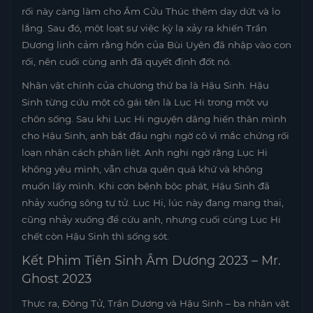
rối này càng làm cho Âm Cửu Thúc thêm day dứt và lo
lắng. Sau đó, một loạt sự việc kỳ lạ xảy ra khiến Trần
Dương linh cảm rằng hồn của Bùi Uyên đã nhập vào con
rối, nên cuối cùng anh đã quyết định đốt nó.
Nhân vật chính của chương thứ ba là Hậu Sinh. Hậu
Sinh từng cứu một cô gái tên là Lục Hi trong một vụ
chôn sống. Sau khi Lục Hi nguyện dâng hiến thân mình
cho Hậu Sinh, anh bắt đầu nghi ngờ cô vì mắc chứng rối
loạn nhân cách phân liệt. Anh nghi ngờ rằng Lục Hi
không yêu mình, vẫn chưa quên quá khứ và không
muốn lấy mình. Khi cơn bệnh bộc phát, Hậu Sinh đã
nhảy xuống sông tự tử. Lục Hi, lúc này đang mang thai,
cũng nhảy xuống để cứu anh, nhưng cuối cùng Lục Hi
chết còn Hậu Sinh thì sống sót.
Kết Phim Tiên Sinh Âm Dương 2023 – Mr.
Ghost 2023
Thực ra, Đông Tử, Trần Dương và Hậu Sinh – ba nhân vật