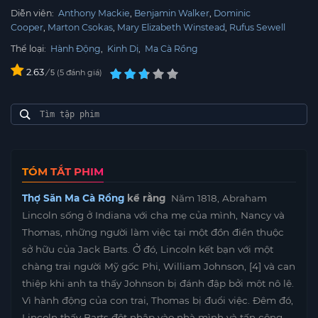
Diễn viên:
Anthony Mackie
Benjamin Walker
Dominic
Cooper
Marton Csokas
Mary Elizabeth Winstead
Rufus Sewell
Thể loại:
Hành Động
,
Kinh Dị
,
Ma Cà Rồng
2.63
/
5
đánh giá
5
TÓM TẮT PHIM
Thợ Săn Ma Cà Rồng
kể rằng
Năm 1818, Abraham
Lincoln sống ở Indiana với cha mẹ của mình, Nancy và
Thomas, những người làm việc tại một đồn điền thuộc
sở hữu của Jack Barts. Ở đó, Lincoln kết bạn với một
chàng trai người Mỹ gốc Phi, William Johnson, [4] và can
thiệp khi anh ta thấy Johnson bị đánh đập bởi một nô lệ.
Vì hành động của con trai, Thomas bị đuổi việc. Đêm đó,
Lincoln thấy Barts đột nhập vào nhà mình và tấn công