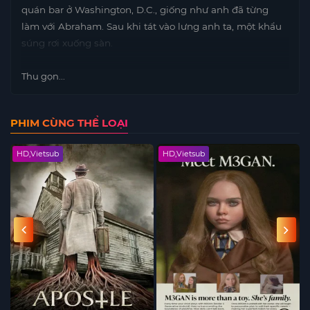
quán bar ở Washington, D.C., giống như anh đã từng
làm với Abraham. Sau khi tát vào lưng anh ta, một khẩu
súng rơi xuống sàn.
Thu gọn...
PHIM CÙNG THỂ LOẠI
HD,Vietsub
HD,Vietsub