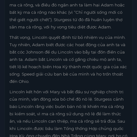
ma cà rồng, và điều đó ngăn anh ta làm hại Adam hoặc
bất kỳ ma cà rồng nào khác (vì “Chỉ người sống mới có
thể giết người chết”). Sturgess từ đó đã huấn luyện thợ
săn ma cà rồng, với hy vọng tiêu diệt được Adam.
Thất vọng, Lincoln quyết định từ bỏ nhiệm vụ của mình.
Tuy nhiên, Adam biết được các hoạt động của anh ta và
bắt cóc Johnson để dụ Lincoln vào bẫy tại đồn điền của
anh ta. Adam bắt Lincoln và cố gắng chiêu mộ anh ta,
tiết lộ kế hoạch biến Hoa Kỳ thành một quốc gia của xác
sống. Speed ​​giải cứu bạn bè của mình và họ trốn thoát
đến Ohio.
Lincoln kết hôn với Mary và bắt đầu sự nghiệp chính trị
của mình, vận động xóa bỏ chế độ nô lệ. Sturgess cảnh
báo Lincoln rằng việc buôn bán nô lệ khiến ma cà rồng
bị kiểm soát, vì ma cà rồng sử dụng nô lệ để làm thức
ăn, và nếu Lincoln can thiệp, ma cà rồng sẽ trả đũa. Sau
khi Lincoln được bầu làm Tổng thống Hợp chủng quốc
Hoa Kỳ, ông chuyển đến Nhà Trắng cùng Mary, nơi họ có