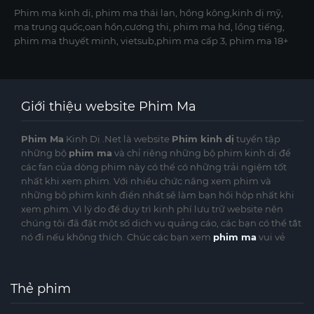
Phim ma kinh dị, phim ma thái lan, hồng kông,kinh dị mỹ,
ma trung quốc,oan hồn,cương thi, phim ma hd, lồng tiếng,
phim ma thuyết minh, vietsub,phim ma cấp 3, phim ma 18+
Giới thiệu website Phim Ma
Phim Ma
Kinh Dị .Net là website
Phim kinh dị
tuyển tập
những bộ
phim ma
và chỉ riêng những bộ phim kinh dị để
các fan của dòng phim này có thể có những trải ngiệm tốt
nhất khi xem phim. Với nhiều chức năng xem phim và
những bộ phim kinh điển nhất sẽ làm bạn hồi hộp nhất khi
xem phim. Vì lý do để duy trì kinh phí lưu trữ website nên
chúng tôi đã đặt một số dịch vụ quảng cáo, các bạn có thể tắt
nó đi nếu không thích. Chúc các bạn xem
phim ma
vui vẻ
Thẻ phim