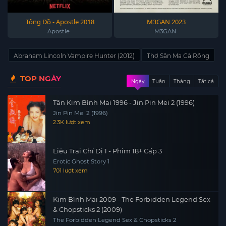
Tông Đồ - Apostle 2018
M3GAN 2023
Apostle
M3GAN
Abraham Lincoln Vampire Hunter (2012)
Thợ Săn Ma Cà Rồng
TOP NGÀY
Ngày
Tuần
Tháng
Tất cả
Tân Kim Bình Mai 1996 - Jin Pin Mei 2 (1996)
Jin Pin Mei 2 (1996)
2.3K lượt xem
Liêu Trai Chí Dị 1 - Phim 18+ Cấp 3
Erotic Ghost Story 1
701 lượt xem
Kim Bình Mai 2009 - The Forbidden Legend Sex
& Chopsticks 2 (2009)
The Forbidden Legend Sex & Chopsticks 2