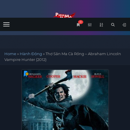
0
Menu
Home
»
Hành Động
»
Thợ Săn Ma Cà Rồng – Abraham Lincoln
Vampire Hunter (2012)