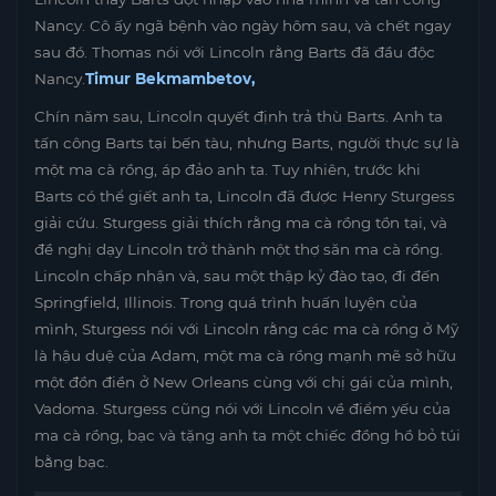
Nancy. Cô ấy ngã bệnh vào ngày hôm sau, và chết ngay
sau đó. Thomas nói với Lincoln rằng Barts đã đầu độc
Nancy.
Timur Bekmambetov,
Chín năm sau, Lincoln quyết định trả thù Barts. Anh ta
tấn công Barts tại bến tàu, nhưng Barts, người thực sự là
một ma cà rồng, áp đảo anh ta. Tuy nhiên, trước khi
Barts có thể giết anh ta, Lincoln đã được Henry Sturgess
giải cứu. Sturgess giải thích rằng ma cà rồng tồn tại, và
đề nghị dạy Lincoln trở thành một thợ săn ma cà rồng.
Lincoln chấp nhận và, sau một thập kỷ đào tạo, đi đến
Springfield, Illinois. Trong quá trình huấn luyện của
mình, Sturgess nói với Lincoln rằng các ma cà rồng ở Mỹ
là hậu duệ của Adam, một ma cà rồng mạnh mẽ sở hữu
một đồn điền ở New Orleans cùng với chị gái của mình,
Vadoma. Sturgess cũng nói với Lincoln về điểm yếu của
ma cà rồng, bạc và tặng anh ta một chiếc đồng hồ bỏ túi
bằng bạc.