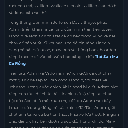
một con trai, William Wallace Lincoln. William sau đó bị
Vadoma cắn và chết.
Tổng thống Liên minh Jefferson Davis thuyết phục
Adam triển khai ma cà rồng của mình trên tiền tuyến.
Lincoln ra lệnh tịch thu tất cả đồ bạc trong vùng và nấu
chảy để sản xuất vũ khí bạc. Tốc độ, tin rằng Lincoln
đang xé nát đất nước, chạy trốn và thông báo cho Adam
rằng Lincoln sẽ vận chuyển bạc bằng xe lửa.
Thợ Săn Ma
Cà Rồng
Trên tàu, Adam và Vadoma, những người đã đốt cháy
một giàn che sắp tới, tấn công Lincoln, Sturgess và
Johnson. Trong cuộc chiến, khi Speed ​​bị giết, Adam biết
rằng con tàu chỉ chứa đá. Lincoln tiết lộ rằng sự phản
bội của Speed ​​là một mưu mẹo để dụ Adam vào bẫy.
Lincoln sử dụng đồng hồ của mình để đâm Adam, giết
chết anh ta, và cả ba trốn thoát khỏi xe lửa trước khi giàn
giáo đang cháy bên dưới nó sụp đổ. Trong khi đó, Mary
và các cựu nô lệ đã vận chuyển số bạc đến Gettysburg