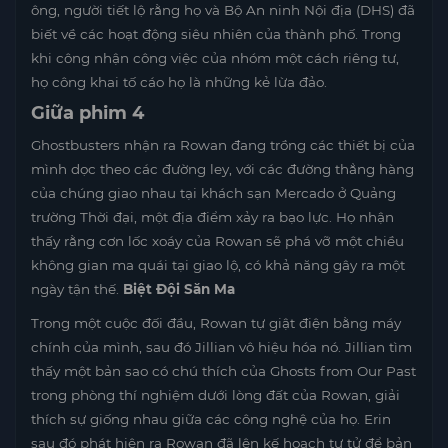
ông, người tiết lộ rằng họ và Bộ An ninh Nội địa (DHS) đã
biết về các hoạt động siêu nhiên của thành phố. Trong
khi công nhận công việc của nhóm một cách riêng tư,
họ công khai tố cáo họ là những kẻ lừa đảo.
Giữa phim 4
Ghostbusters nhận ra Rowan đang trồng các thiết bị của
mình dọc theo các đường ley, với các đường thẳng hàng
của chúng giao nhau tại khách sạn Mercado ở Quảng
trường Thời đại, một địa điểm xảy ra bạo lực. Họ nhận
thấy rằng cơn lốc xoáy của Rowan sẽ phá vỡ một chiều
không gian ma quái tại giao lộ, có khả năng gây ra một
ngày tận thế.
Biệt Đội Săn Ma
Trong một cuộc đối đầu, Rowan tự giật điện bằng máy
chính của mình, sau đó Jillian vô hiệu hóa nó. Jillian tìm
thấy một bản sao có chú thích của Ghosts from Our Past
trong phòng thí nghiệm dưới lòng đất của Rowan, giải
thích sự giống nhau giữa các công nghệ của họ. Erin
sau đó phát hiện ra Rowan đã lên kế hoạch tự tử để bản