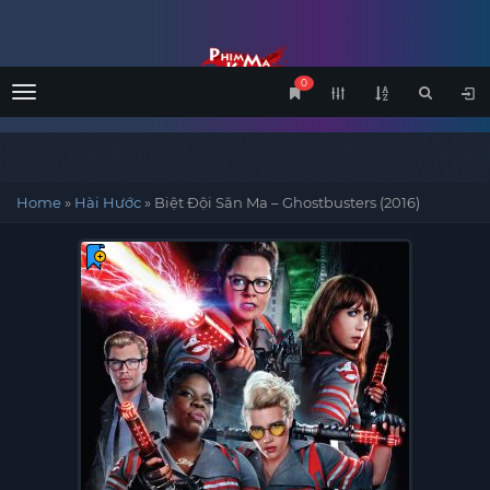
0
Menu
Home
»
Hài Hước
»
Biệt Đội Săn Ma – Ghostbusters (2016)