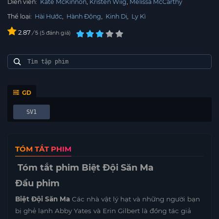
Diễn viên:
Kate McKinnon
Kristen Wiig
Melissa McCarthy
Thể loại:
Hài Hước
,
Hành Động
,
Kinh Dị
,
Ly Kì
2.87
/
5
đánh giá
5
GD
SV1
TÓM TẮT PHIM
Tóm tắt phim Biệt Đội Săn Ma
Đầu phim
Biệt Đội Săn Ma
Các nhà vật lý hạt và những người bạn
bị ghẻ lạnh Abby Yates và Erin Gilbert là đồng tác giả