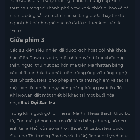
“Ghostbusters”. Patty tham gia nhóm, cung cấp kiến ​​
thức sâu rộng về Thành phố New York, thiết bị bảo vệ cá
nhân đường sắt và một chiếc xe tang được thay thế từ
người chú hành nghề của cô ấy là Bill Jenkins, tên là
“Ecto-1”.
Giữa phim 3
Các sự kiện siêu nhiên đã được kích hoạt bởi nhà khoa
học điên Rowan North, một nhà huyền bí có phức hợp
thần, người thu hút các hồn ma trên Manhattan bằng
các chất ion hóa tự phát triển tương ứng với công nghệ
của Ghostbusters, cho phép anh ta thử nghiệm và tạo ra
một cơn lốc chiều chạy bằng năng lượng psi biến đổi .
Khi Rowan đặt một thiết bị khác tại một buổi hòa
nhạc
Biệt Đội Săn Ma
Trong khi người gỡ rối Tiến sĩ Martin Heiss thách thức bộ
tứ, Erin giải phóng con ma để làm bằng chứng; nó ném
anh ta ra khỏi cửa sổ và trốn thoát. Ghostbusters được
đưa cho Thị trưởng Bradley và thư ký Jennifer Lynch của