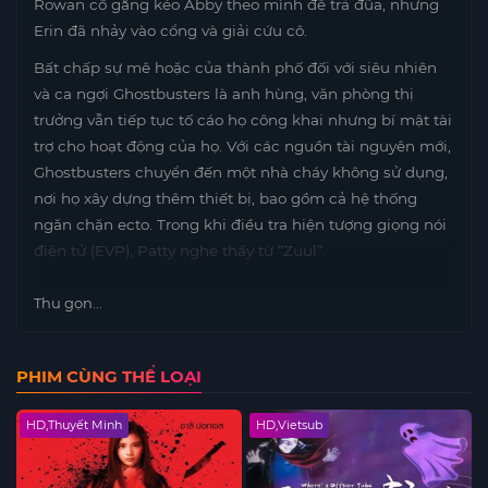
Rowan cố gắng kéo Abby theo mình để trả đũa, nhưng
Erin đã nhảy vào cổng và giải cứu cô.
Bất chấp sự mê hoặc của thành phố đối với siêu nhiên
và ca ngợi Ghostbusters là anh hùng, văn phòng thị
trưởng vẫn tiếp tục tố cáo họ công khai nhưng bí mật tài
trợ cho hoạt động của họ. Với các nguồn tài nguyên mới,
Ghostbusters chuyển đến một nhà cháy không sử dụng,
nơi họ xây dựng thêm thiết bị, bao gồm cả hệ thống
ngăn chặn ecto. Trong khi điều tra hiện tượng giọng nói
điện tử (EVP), Patty nghe thấy từ “Zuul”.
Thu gọn...
PHIM CÙNG THỂ LOẠI
HD,Thuyết Minh
HD,Vietsub