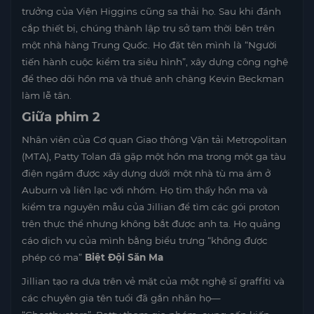
trưởng của Viện Higgins cũng sa thải họ. Sau khi đánh
cắp thiết bị, chúng thành lập trụ sở tạm thời bên trên
một nhà hàng Trung Quốc. Họ đặt tên mình là “Người
tiến hành cuộc kiểm tra siêu hình”, xây dựng công nghệ
để theo dõi hồn ma và thuê anh chàng Kevin Beckman
làm lễ tân.
Giữa phim 2
Nhân viên của Cơ quan Giao thông Vận tải Metropolitan
(MTA), Patty Tolan đã gặp một hồn ma trong một ga tàu
điện ngầm được xây dựng dưới một nhà tù ma ám ở
Auburn và liên lạc với nhóm. Họ tìm thấy hồn ma và
kiểm tra nguyên mẫu của Jillian để tìm các gói proton
trên thực thể nhưng không bắt được anh ta. Họ quảng
cáo dịch vụ của mình bằng biểu trưng “không được
phép có ma”
Biệt Đội Săn Ma
Jillian tạo ra dựa trên vẻ mặt của một nghệ sĩ graffiti và
các chuyên gia tên tuổi đã gắn nhãn họ—