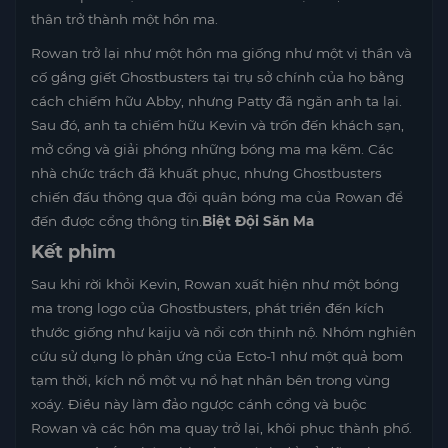
thân trở thành một hồn ma.
Rowan trở lại như một hồn ma giống như một vị thần và
cố gắng giết Ghostbusters tại trụ sở chính của họ bằng
cách chiếm hữu Abby, nhưng Patty đã ngăn anh ta lại.
Sau đó, anh ta chiếm hữu Kevin và trốn đến khách sạn,
mở cổng và giải phóng những bóng ma mạ kẽm. Các
nhà chức trách đã khuất phục, nhưng Ghostbusters
chiến đấu thông qua đội quân bóng ma của Rowan để
đến được cổng thông tin.
Biệt Đội Săn Ma
Kết phim
Sau khi rời khỏi Kevin, Rowan xuất hiện như một bóng
ma trong logo của Ghostbusters, phát triển đến kích
thước giống như kaiju và nổi cơn thịnh nộ. Nhóm nghiên
cứu sử dụng lò phản ứng của Ecto-1 như một quả bom
tạm thời, kích nổ một vụ nổ hạt nhân bên trong vùng
xoáy. Điều này làm đảo ngược cánh cổng và buộc
Rowan và các hồn ma quay trở lại, khôi phục thành phố.