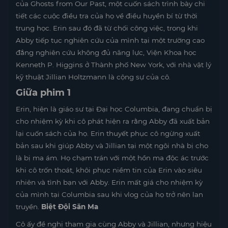
của Ghosts from Our Past, một cuốn sách trình bày chi
tiết các cuộc điều tra của họ về điều huyền bí từ thời
trung học. Erin sau đó đã từ chối công việc, trong khi
Abby tiếp tục nghiên cứu của mình tại một trường cao
đẳng nghiên cứu không đủ năng lực, Viện Khoa học
Kenneth P. Higgins ở Thành phố New York, với nhà vật lý
kỹ thuật Jillian Holtzmann là cộng sự của cô.
Giữa phim 1
Erin, hiện là giáo sư tại Đại học Columbia, đang chuẩn bị
cho nhiệm kỳ khi cô phát hiện ra rằng Abby đã xuất bản
lại cuốn sách của họ. Erin thuyết phục cô ngừng xuất
bản sau khi giúp Abby và Jillian tại một ngôi nhà bị cho
là bị ma ám. Họ chạm trán với một hồn ma độc ác trước
khi cô trốn thoát, khôi phục niềm tin của Erin vào siêu
nhiên và tình bạn với Abby. Erin mất giá cho nhiệm kỳ
của mình tại Columbia sau khi vlog của họ trở nên lan
truyền.
Biệt Đội Săn Ma
Cô ấy đề nghị tham gia cùng Abby và Jillian, nhưng hiệu