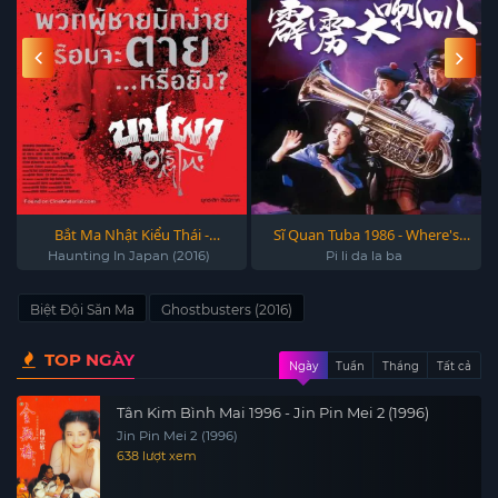
Bắt Ma Nhật Kiểu Thái -
Sĩ Quan Tuba 1986 - Where's
Haunting In Japan (2016)
Officer Tuba 1986
Haunting In Japan (2016)
Pi li da la ba
Biệt Đội Săn Ma
Ghostbusters (2016)
TOP NGÀY
Ngày
Tuần
Tháng
Tất cả
Tân Kim Bình Mai 1996 - Jin Pin Mei 2 (1996)
Jin Pin Mei 2 (1996)
638 lượt xem