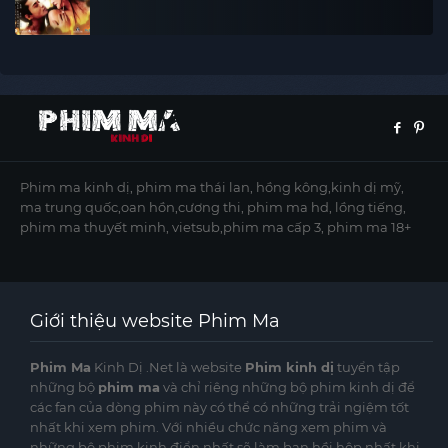
Phim ma kinh dị, phim ma thái lan, hồng kông,kinh dị mỹ,
ma trung quốc,oan hồn,cương thi, phim ma hd, lồng tiếng,
phim ma thuyết minh, vietsub,phim ma cấp 3, phim ma 18+
Giới thiệu website Phim Ma
Phim Ma
Kinh Dị .Net là website
Phim kinh dị
tuyển tập
những bộ
phim ma
và chỉ riêng những bộ phim kinh dị để
các fan của dòng phim này có thể có những trải ngiệm tốt
nhất khi xem phim. Với nhiều chức năng xem phim và
những bộ phim kinh điển nhất sẽ làm bạn hồi hộp nhất khi