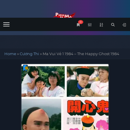
0
Menu
Home
»
Cương Thi
»
Ma Vui Vẻ 1 1984 – The Happy Ghost 1984