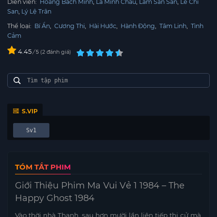
Diễn viên:
Hoàng Bách Minh
La Minh Châu
Lâm San San
Lê Chí
San
Lý Lệ Trân
Thể loại:
Bí Ẩn
,
Cương Thi
,
Hài Hước
,
Hành Động
,
Tâm Linh
,
Tình
Cảm
4.45
/
2
đánh giá
5
S.VIP
Sv1
TÓM TẮT PHIM
Giới Thiệu Phim Ma Vui Vẻ 1 1984 – The
Happy Ghost 1984
Vào thời nhà Thanh, sau hơn mười lần liên tiếp thi cử mà