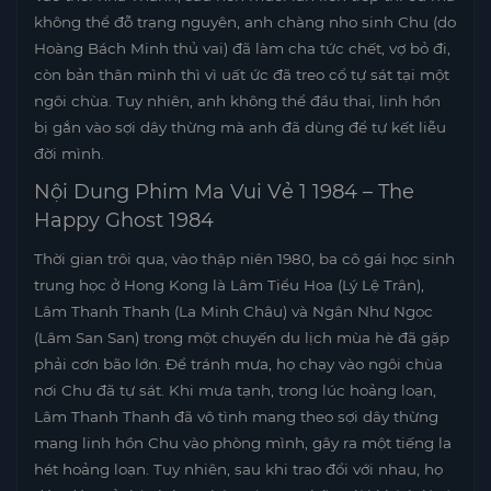
không thể đỗ trạng nguyên, anh chàng nho sinh Chu (do
Hoàng Bách Minh thủ vai) đã làm cha tức chết, vợ bỏ đi,
còn bản thân mình thì vì uất ức đã treo cổ tự sát tại một
ngôi chùa. Tuy nhiên, anh không thể đầu thai, linh hồn
bị gắn vào sợi dây thừng mà anh đã dùng để tự kết liễu
đời mình.
Nội Dung Phim Ma Vui Vẻ 1 1984 – The
Happy Ghost 1984
Thời gian trôi qua, vào thập niên 1980, ba cô gái học sinh
trung học ở Hong Kong là Lâm Tiểu Hoa (Lý Lệ Trân),
Lâm Thanh Thanh (La Minh Châu) và Ngân Như Ngọc
(Lâm San San) trong một chuyến du lịch mùa hè đã gặp
phải cơn bão lớn. Để tránh mưa, họ chạy vào ngôi chùa
nơi Chu đã tự sát. Khi mưa tạnh, trong lúc hoảng loạn,
Lâm Thanh Thanh đã vô tình mang theo sợi dây thừng
mang linh hồn Chu vào phòng mình, gây ra một tiếng la
hét hoảng loạn. Tuy nhiên, sau khi trao đổi với nhau, họ