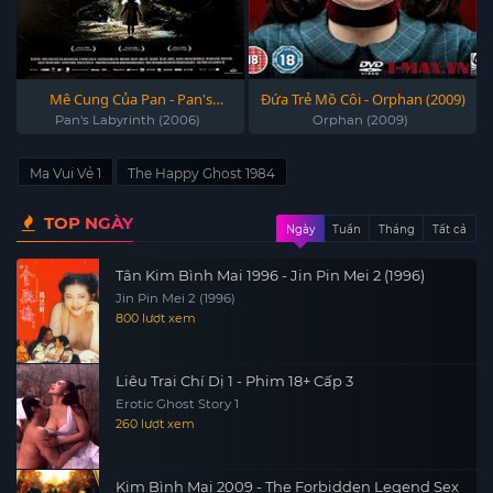
Mê Cung Của Pan - Pan's
Đứa Trẻ Mồ Côi - Orphan (2009)
Labyrinth (2006)
Pan's Labyrinth (2006)
Orphan (2009)
Ma Vui Vẻ 1
The Happy Ghost 1984
TOP NGÀY
Ngày
Tuần
Tháng
Tất cả
Tân Kim Bình Mai 1996 - Jin Pin Mei 2 (1996)
Jin Pin Mei 2 (1996)
800 lượt xem
Liêu Trai Chí Dị 1 - Phim 18+ Cấp 3
Erotic Ghost Story 1
260 lượt xem
Kim Bình Mai 2009 - The Forbidden Legend Sex