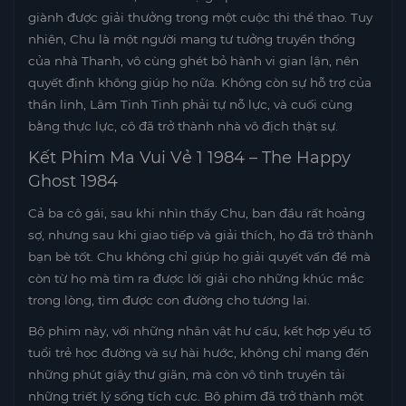
giành được giải thưởng trong một cuộc thi thể thao. Tuy
nhiên, Chu là một người mang tư tưởng truyền thống
của nhà Thanh, vô cùng ghét bỏ hành vi gian lận, nên
quyết định không giúp họ nữa. Không còn sự hỗ trợ của
thần linh, Lâm Tinh Tinh phải tự nỗ lực, và cuối cùng
bằng thực lực, cô đã trở thành nhà vô địch thật sự.
Kết Phim Ma Vui Vẻ 1 1984 – The Happy
Ghost 1984
Cả ba cô gái, sau khi nhìn thấy Chu, ban đầu rất hoảng
sợ, nhưng sau khi giao tiếp và giải thích, họ đã trở thành
bạn bè tốt. Chu không chỉ giúp họ giải quyết vấn đề mà
còn từ họ mà tìm ra được lời giải cho những khúc mắc
trong lòng, tìm được con đường cho tương lai.
Bộ phim này, với những nhân vật hư cấu, kết hợp yếu tố
tuổi trẻ học đường và sự hài hước, không chỉ mang đến
những phút giây thư giãn, mà còn vô tình truyền tải
những triết lý sống tích cực. Bộ phim đã trở thành một