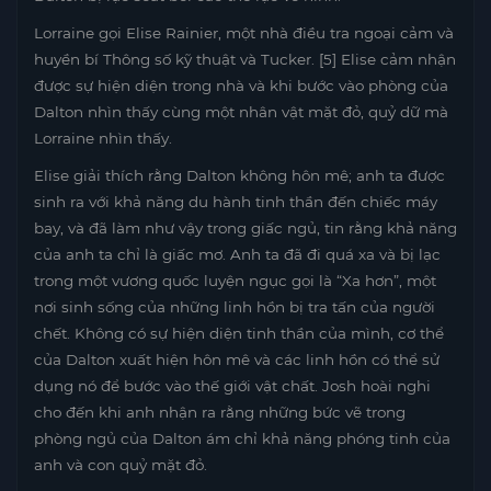
Lorraine gọi Elise Rainier, một nhà điều tra ngoại cảm và
huyền bí Thông số kỹ thuật và Tucker. [5] Elise cảm nhận
được sự hiện diện trong nhà và khi bước vào phòng của
Dalton nhìn thấy cùng một nhân vật mặt đỏ, quỷ dữ mà
Lorraine nhìn thấy.
Elise giải thích rằng Dalton không hôn mê; anh ta được
sinh ra với khả năng du hành tinh thần đến chiếc máy
bay, và đã làm như vậy trong giấc ngủ, tin rằng khả năng
của anh ta chỉ là giấc mơ. Anh ta đã đi quá xa và bị lạc
trong một vương quốc luyện ngục gọi là “Xa hơn”, một
nơi sinh sống của những linh hồn bị tra tấn của người
chết. Không có sự hiện diện tinh thần của mình, cơ thể
của Dalton xuất hiện hôn mê và các linh hồn có thể sử
dụng nó để bước vào thế giới vật chất. Josh hoài nghi
cho đến khi anh nhận ra rằng những bức vẽ trong
phòng ngủ của Dalton ám chỉ khả năng phóng tinh của
anh và con quỷ mặt đỏ.