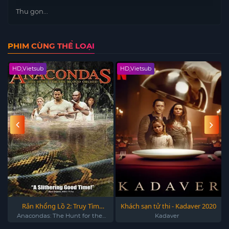
Thu gọn...
PHIM CÙNG THỂ LOẠI
HD,Vietsub
HD,Vietsub
Rắn Khổng Lồ 2: Truy Tìm
Khách sạn tử thi - Kadaver 2020
Huyết Lan - Anacondas: The
Anacondas: The Hunt for the
Kadaver
Blood Orchid (2004)
Hunt for the Blood Orchid