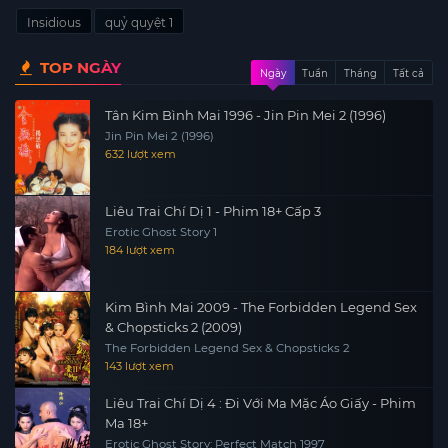
(2004)
Insidious
quỷ quyệt 1
TOP NGÀY
Ngày
Tuần
Tháng
Tất cả
Tân Kim Bình Mai 1996 - Jin Pin Mei 2 (1996)
Jin Pin Mei 2 (1996)
632 lượt xem
Liêu Trai Chí Dị 1 - Phim 18+ Cấp 3
Erotic Ghost Story 1
184 lượt xem
Kim Bình Mai 2009 - The Forbidden Legend Sex
& Chopsticks 2 (2009)
The Forbidden Legend Sex & Chopsticks 2
143 lượt xem
Liêu Trai Chí Dị 4 : Đi Với Ma Mặc Áo Giấy - Phim
Ma 18+
Erotic Ghost Story: Perfect Match 1997