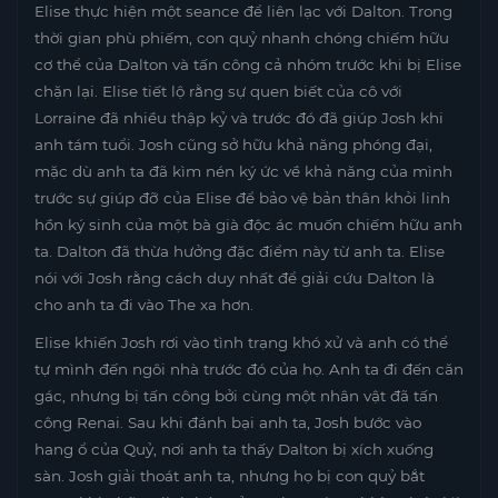
Elise thực hiện một seance để liên lạc với Dalton. Trong
thời gian phù phiếm, con quỷ nhanh chóng chiếm hữu
cơ thể của Dalton và tấn công cả nhóm trước khi bị Elise
chặn lại. Elise tiết lộ rằng sự quen biết của cô với
Lorraine đã nhiều thập kỷ và trước đó đã giúp Josh khi
anh tám tuổi. Josh cũng sở hữu khả năng phóng đại,
mặc dù anh ta đã kìm nén ký ức về khả năng của mình
trước sự giúp đỡ của Elise để bảo vệ bản thân khỏi linh
hồn ký sinh của một bà già độc ác muốn chiếm hữu anh
ta. Dalton đã thừa hưởng đặc điểm này từ anh ta. Elise
nói với Josh rằng cách duy nhất để giải cứu Dalton là
cho anh ta đi vào The xa hơn.
Elise khiến Josh rơi vào tình trạng khó xử và anh có thể
tự mình đến ngôi nhà trước đó của họ. Anh ta đi đến căn
gác, nhưng bị tấn công bởi cùng một nhân vật đã tấn
công Renai. Sau khi đánh bại anh ta, Josh bước vào
hang ổ của Quỷ, nơi anh ta thấy Dalton bị xích xuống
sàn. Josh giải thoát anh ta, nhưng họ bị con quỷ bắt