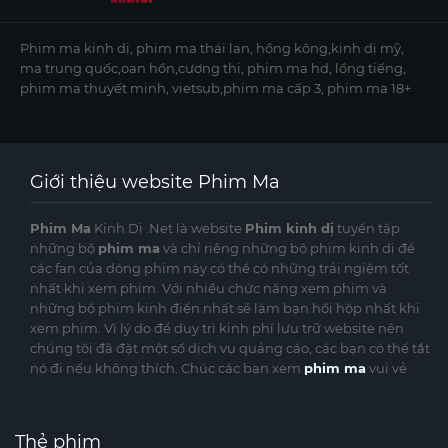
Phim ma kinh dị, phim ma thái lan, hồng kông,kinh dị mỹ,
ma trung quốc,oan hồn,cương thi, phim ma hd, lồng tiếng,
phim ma thuyết minh, vietsub,phim ma cấp 3, phim ma 18+
Giới thiệu website Phim Ma
Phim Ma
Kinh Dị .Net là website
Phim kinh dị
tuyển tập
những bộ
phim ma
và chỉ riêng những bộ phim kinh dị để
các fan của dòng phim này có thể có những trải ngiệm tốt
nhất khi xem phim. Với nhiều chức năng xem phim và
những bộ phim kinh điển nhất sẽ làm bạn hồi hộp nhất khi
xem phim. Vì lý do để duy trì kinh phí lưu trữ website nên
chúng tôi đã đặt một số dịch vụ quảng cáo, các bạn có thể tắt
nó đi nếu không thích. Chúc các bạn xem
phim ma
vui vẻ
Thẻ phim