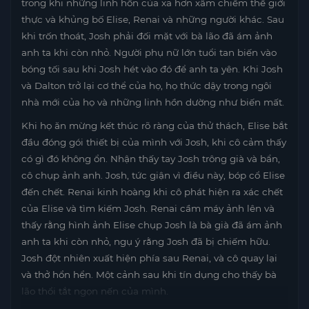
trong khi những linh hồn của xa hơn xâm chiếm thế giới
thực và khủng bố Elise, Renai và những người khác. Sau
khi trốn thoát, Josh phải đối mặt với bà lão đã ám ảnh
anh ta khi còn nhỏ. Người phụ nữ lớn tuổi tan biến vào
bóng tối sau khi Josh hét vào đó để anh ta yên. Khi Josh
và Dalton trở lại cơ thể của họ, họ thức dậy trong ngôi
nhà mới của họ và những linh hồn dường như biến mất.
Khi họ ăn mừng kết thúc rõ ràng của thử thách, Elise bắt
đầu đóng gói thiết bị của mình với Josh, khi cô cảm thấy
có gì đó không ổn. Nhận thấy tay Josh trông già và bẩn,
cô chụp ảnh anh. Josh, tức giận vì điều này, bóp cổ Elise
đến chết. Renai kinh hoàng khi cô phát hiện ra xác chết
của Elise và tìm kiếm Josh. Renai cầm máy ảnh lên và
thấy rằng hình ảnh Elise chụp Josh là bà già đã ám ảnh
anh ta khi còn nhỏ, ngụ ý rằng Josh đã bị chiếm hữu.
Josh đột nhiên xuất hiện phía sau Renai, và cô quay lại
và thở hổn hển. Một cảnh sau khi tín dụng cho thấy bà
lão thổi tắt ngọn nến của mình.