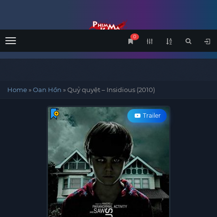
0
Menu
Home
»
Oan Hồn
»
Quỷ quyệt – Insidious (2010)
Trailer