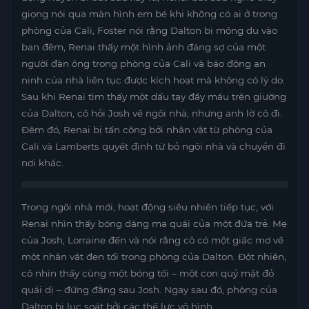
giọng nói qua màn hình em bé khi không có ai ở trong
phòng của Cali, Foster nói rằng Dalton bị mộng du vào
ban đêm, Renai thấy một hình ảnh đáng sợ của một
người đàn ông trong phòng của Cali và báo động an
ninh của nhà liên tục được kích hoạt mà không có lý do.
Sau khi Renai tìm thấy một dấu tay đầy máu trên giường
của Dalton, cô hỏi Josh về ngôi nhà, nhưng anh lờ cô đi.
Đêm đó, Renai bị tấn công bởi nhân vật từ phòng của
Cali và Lamberts quyết định từ bỏ ngôi nhà và chuyển đi
nơi khác.
Trong ngôi nhà mới, hoạt động siêu nhiên tiếp tục, với
Renai nhìn thấy bóng dáng ma quái của một đứa trẻ. Mẹ
của Josh, Lorraine đến và nói rằng cô có một giấc mơ về
một nhân vật đen tối trong phòng của Dalton. Đột nhiên,
cô nhìn thấy cùng một bóng tối – một con quỷ mặt đỏ
quái dị – đứng đằng sau Josh. Ngay sau đó, phòng của
Dalton bị lục soát bởi các thế lực vô hình.