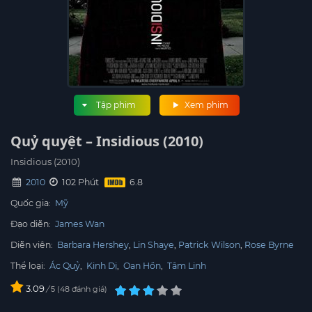
Tập phim
Xem phim
Quỷ quyệt – Insidious (2010)
Insidious (2010)
2010
102 Phút
Quốc gia:
Mỹ
Đạo diễn:
James Wan
Diễn viên:
Barbara Hershey
Lin Shaye
Patrick Wilson
Rose Byrne
Thể loại:
Ác Quỷ
,
Kinh Dị
,
Oan Hồn
,
Tâm Linh
3.09
/
48
đánh giá
5