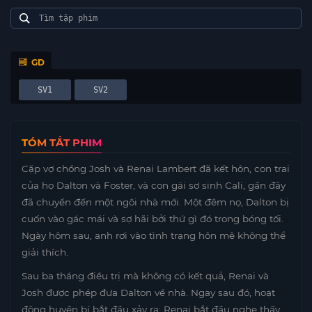
GD
SV1
SV2
TÓM TẮT PHIM
Cặp vợ chồng Josh và Renai Lambert đã kết hôn, con trai
của họ Dalton và Foster, và con gái sơ sinh Cali, gần đây
đã chuyển đến một ngôi nhà mới. Một đêm nọ, Dalton bị
cuốn vào gác mái và sợ hãi bởi thứ gì đó trong bóng tối.
Ngày hôm sau, anh rơi vào tình trạng hôn mê không thể
giải thích.
Sau ba tháng điều trị mà không có kết quả, Renai và
Josh được phép đưa Dalton về nhà. Ngay sau đó, hoạt
động huyền bí bắt đầu xảy ra; Renai bắt đầu nghe thấy