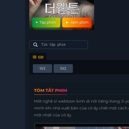
Tập phim
Xem phim
GD
SV1
SV2
TÓM TẮT PHIM
Một nghệ sĩ webtoon kinh dị nổi tiếng Kang Ji-
mình khi nhà xuất bản của cô ấy chết một cách 
mới nhất của cô ấy.