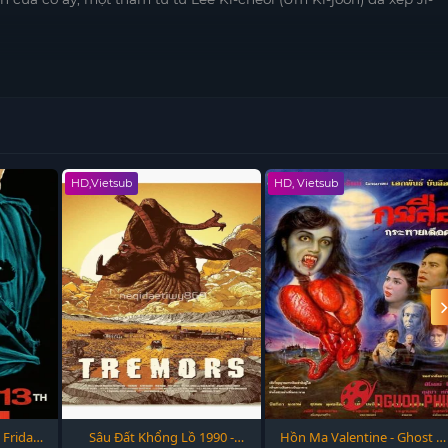
HD,Vietsub
HD, Vietsub
 Friday
Sâu Đất Khổng Lồ 1990 -
Hồn Ma Valentine - Ghost O