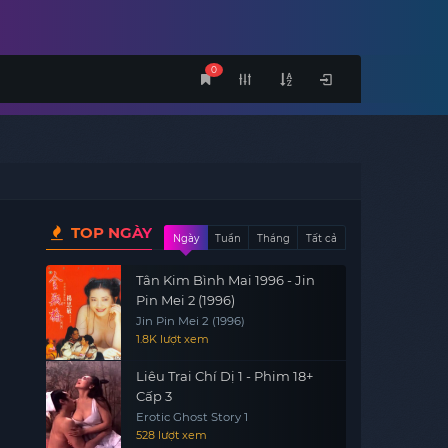
0
TOP NGÀY
Ngày
Tuần
Tháng
Tất cả
Tân Kim Bình Mai 1996 - Jin
Pin Mei 2 (1996)
Jin Pin Mei 2 (1996)
1.8K lượt xem
Liêu Trai Chí Dị 1 - Phim 18+
Cấp 3
Erotic Ghost Story 1
528 lượt xem