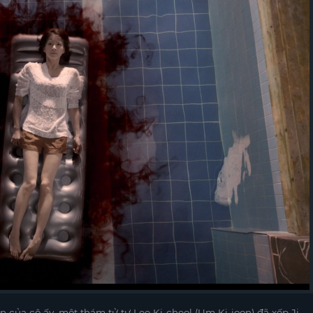
 của cô ấy, một thám tử tư Lee Ki-cheol (Um Ki-joon) đã xếp Ji-