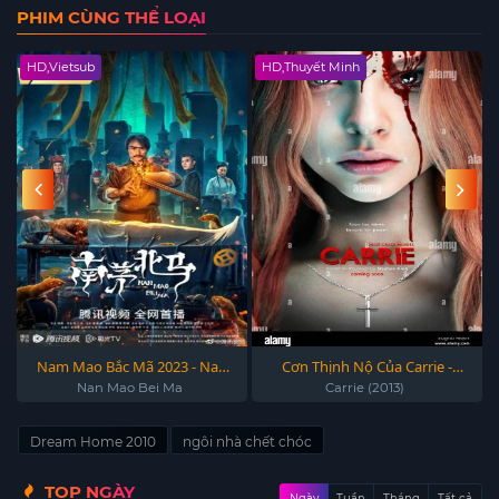
PHIM CÙNG THỂ LOẠI
HD,Vietsub
HD,Thuyết Minh
Nam Mao Bắc Mã 2023 - Nan
Cơn Thịnh Nộ Của Carrie -
Mao Bei Ma 2023
Carrie (2013)
Nan Mao Bei Ma
Carrie (2013)
Dream Home 2010
ngôi nhà chết chóc
TOP NGÀY
Ngày
Tuần
Tháng
Tất cả