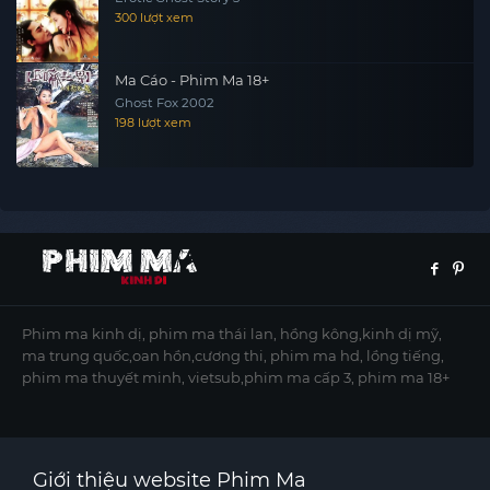
300 lượt xem
Ma Cáo - Phim Ma 18+
Ghost Fox 2002
198 lượt xem
Phim ma kinh dị, phim ma thái lan, hồng kông,kinh dị mỹ,
ma trung quốc,oan hồn,cương thi, phim ma hd, lồng tiếng,
phim ma thuyết minh, vietsub,phim ma cấp 3, phim ma 18+
Giới thiệu website Phim Ma