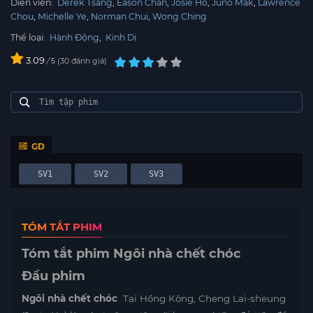
Diễn viên:
Derek Tsang
Eason Chan
Josie Ho
Juno Mak
Lawrence
Chou
Michelle Ye
Norman Chui
Wong Ching
Thể loại:
Hành Động
,
Kinh Dị
3.09
/
30
đánh giá
5
GD
SV1
SV2
SV3
TÓM TẮT PHIM
Tóm tắt phim Ngôi nhà chết chóc
Đầu phim
Ngôi nhà chết chóc
Tại Hồng Kông, Cheng Lai-sheung