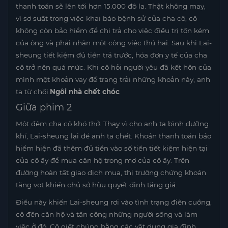
thanh toán sẽ lên tới hơn 15.000 đô la. Thật không may,
vì sơ suất trong việc khai báo bệnh sử của cha cô, cô
không còn bảo hiểm để chi trả cho việc điều trị tốn kém
của ông và phải nhận một công việc thứ hai. Sau khi Lai-
sheung tiết kiệm đủ tiền trả trước, hóa đơn y tế của cha
cô trở nên quá mức. Khi cô hỏi người yêu đã kết hôn của
mình một khoản vay để trang trải những khoản này, anh
ta từ chối.
Ngôi nhà chết chóc
Giữa phim 2
Một đêm cha cô khó thở. Thay vì cho anh ta bình dưỡng
khí, Lai-sheung lại để anh ta chết. Khoản thanh toán bảo
hiểm hiện đã thêm đủ tiền vào số tiền tiết kiệm hiện tại
của cô ấy để mua căn hộ trong mơ của cô ấy. Trên
đường hoàn tất giao dịch mua, thị trường chứng khoán
tăng vọt khiến chủ sở hữu quyết định tăng giá.
Điều này khiến Lai-sheung rơi vào tình trạng điên cuồng,
cô đến căn hộ và tấn công những người sống và làm
việc ở đó. Cô giết chúng bằng các vật dụng gia đình,