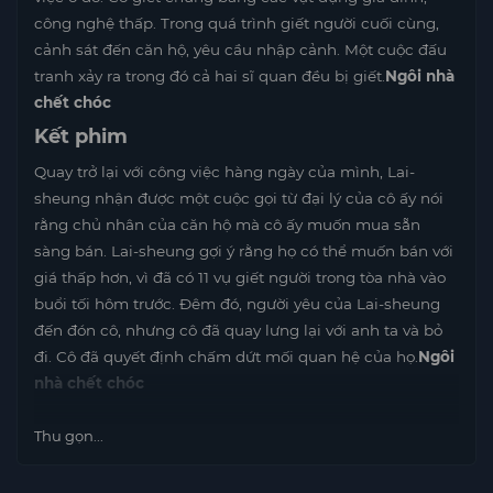
công nghệ thấp. Trong quá trình giết người cuối cùng,
cảnh sát đến căn hộ, yêu cầu nhập cảnh. Một cuộc đấu
tranh xảy ra trong đó cả hai sĩ quan đều bị giết.
Ngôi nhà
chết chóc
Kết phim
Quay trở lại với công việc hàng ngày của mình, Lai-
sheung nhận được một cuộc gọi từ đại lý của cô ấy nói
rằng chủ nhân của căn hộ mà cô ấy muốn mua sẵn
sàng bán. Lai-sheung gợi ý rằng họ có thể muốn bán với
giá thấp hơn, vì đã có 11 vụ giết người trong tòa nhà vào
buổi tối hôm trước. Đêm đó, người yêu của Lai-sheung
đến đón cô, nhưng cô đã quay lưng lại với anh ta và bỏ
đi. Cô đã quyết định chấm dứt mối quan hệ của họ.
Ngôi
nhà chết chóc
Thu gọn...