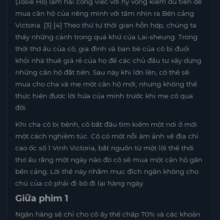
(Josie Ho) làm hai công việc với hy vọng kiếm đủ tiền để
mua căn hộ của riêng mình với tầm nhìn ra Bến cảng
Victoria. [3] [4] Theo thứ tự thời gian hỗn hợp, chúng ta
thấy những cảnh trong quá khứ của Lai-sheung. Trong
thời thơ ấu của cô, gia đình và bạn bè của cô bị đuổi
khỏi nhà thuê giá rẻ của họ để các chủ đầu tư xây dựng
những căn hộ đắt tiền. Sau này khi lớn lên, cô thề sẽ
mua cho cha và mẹ một căn hộ mới, nhưng không thể
thực hiện được lời hứa của mình trước khi mẹ cô qua
đời.
Khi cha cô bị bệnh, cô bắt đầu tìm kiếm một nơi ở mới
một cách nghiêm túc. Cô có một nỗi ám ảnh về địa chỉ
cao ốc số 1 Vịnh Victoria, bắt nguồn từ một lời thề thời
thơ ấu rằng một ngày nào đó cô sẽ mua một căn hộ gần
bến cảng. Lời thề này nhằm mục đích ngăn không cho
chú của cô phải đi bộ đi lại hàng ngày.
Giữa phim 1
Ngân hàng sẽ chỉ cho cô ấy thế chấp 70% và các khoản