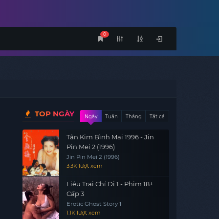
0
TOP NGÀY
Ngày
Tuần
Tháng
Tất cả
Tân Kim Bình Mai 1996 - Jin
Pin Mei 2 (1996)
Jin Pin Mei 2 (1996)
3.3K lượt xem
Liêu Trai Chí Dị 1 - Phim 18+
Cấp 3
Erotic Ghost Story 1
1.1K lượt xem