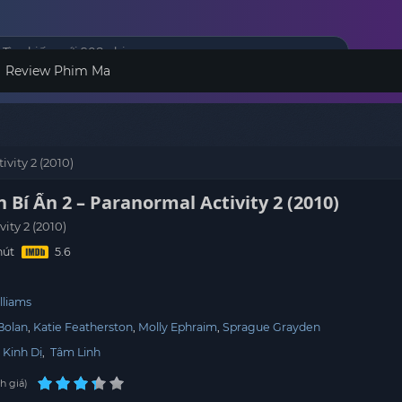
Review Phim Ma
vity 2 (2010)
 Bí Ẩn 2 – Paranormal Activity 2 (2010)
ity 2 (2010)
hút
lliams
Bolan
Katie Featherston
Molly Ephraim
Sprague Grayden
,
Kinh Dị
,
Tâm Linh
h giá