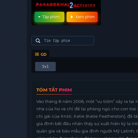
Tập phim
Xem phim
GD
Sv1
TÓM TẮT PHIM
Vào tháng 8 năm 2006, một “vụ trộm” xảy ra tại 
nhà của họ và chỉ để lại phòng ngủ cho con trai
chị gái của Kristi, Katie (Katie Featherston), đ
gia đình bắt đầu nhận thấy sự xuất hiện kỳ ​​lạ t
quản gia và bảo mẫu gia đình người Mỹ Latinh, 