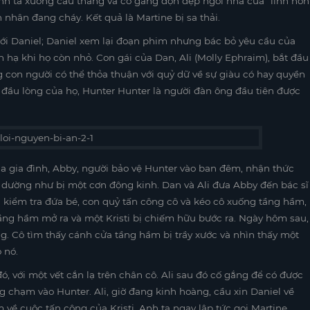
nh ta xuống cầu thang và cố gắng dọn dẹp ngôi nhà của “linh hồn
nhân đang cháy. Kết quả là Martine bị sa thải.
 với Daniel; Daniel xem lại đoạn phim nhưng bác bỏ yêu cầu của
nh hạ khi họ còn nhỏ. Con gái của Dan, Ali (Molly Ephraim), bắt đầu
ng con người có thể thỏa thuận với quỷ dữ về sự giàu có hay quyền
i đầu lòng của họ, Hunter Hunter là người đàn ông đầu tiên được
a gia đình, Abby, người bảo vệ Hunter vào ban đêm, nhận thức
à dường như bị một cơn động kinh. Dan và Ali đưa Abby đến bác sĩ
sti kiểm tra đứa bé, con quỷ tấn công cô và kéo cô xuống tầng hầm,
 tầng hầm mở ra và một Kristi bị chiếm hữu bước ra. Ngày hôm sau,
ường. Cô tìm thấy cánh cửa tầng hầm bị trầy xước và nhìn thấy một
o nó.
 đó, với một vết cắn lạ trên chân cô. Ali sau đó cố gắng để có được
g chạm vào Hunter. Ali, giờ đang kinh hoàng, cầu xin Daniel về
về cuộc tấn công của Kristi. Anh ta ngay lập tức gọi Martine,