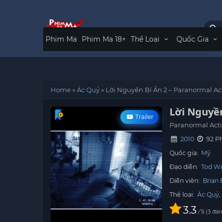
Phim Ma
Phim Ma 18+
Thể Loại
Quốc Gia
Home
»
Ác Quỷ
»
Lời Nguyền Bí Ẩn 2 – Paranormal Acti
Lời Nguyền
Trailer
Paranormal Activ
2010
92 P
Quốc gia:
Mỹ
Đạo diễn:
Tod Wi
Diễn viên:
Brian 
Thể loại:
Ác Quỷ
3.3
/
3
đán
5