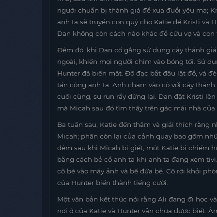
người chuẩn bị thánh giá để xua đuổi yêu ma; Kri
anh ta sẽ truyền con quỷ cho Katie để Kristi và 
Dan không còn cách nào khác để cứu vợ và con t
Đêm đó, khi Dan cố gắng sử dụng cây thánh giá 
ngoài, khiến mọi người chìm vào bóng tối. Sử d
Hunter đã biến mất. Đồ đạc bắt đầu lật đổ, và đ
tấn công anh ta. Anh chạm vào cô với cây thánh
cuối cùng, sự run rẩy dừng lại. Dan đặt Kristi lê
mà Micah sau đó tìm thấy trên gác mái nhà của a
Ba tuần sau, Katie đến thăm và giải thích rằng nh
Micah; phần còn lại của cảnh quay bao gồm nhữn
đêm sau khi Micah bị giết, một Katie bị chiếm h
bằng cách bẻ cổ anh ta khi anh ta đang xem tivi
cô bé vào máy ảnh và bế đứa bé. Cô rời khỏi ph
của Hunter biến thành tiếng cười.
Một văn bản kết thúc nói rằng Ali đang đi học và 
nơi ở của Katie và Hunter vẫn chưa được biết. 