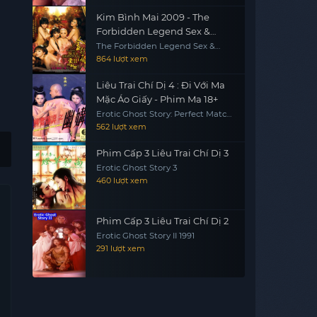
Kim Bình Mai 2009 - The
Forbidden Legend Sex &
Chopsticks 2 (2009)
The Forbidden Legend Sex &
Chopsticks 2
864 lượt xem
Liêu Trai Chí Dị 4 : Đi Với Ma
Mặc Áo Giấy - Phim Ma 18+
Erotic Ghost Story: Perfect Match
1997
562 lượt xem
Phim Cấp 3 Liêu Trai Chí Dị 3
Erotic Ghost Story 3
460 lượt xem
Phim Cấp 3 Liêu Trai Chí Dị 2
Erotic Ghost Story II 1991
291 lượt xem