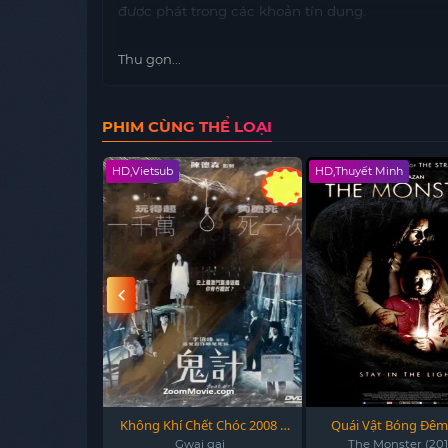
được phát trong các khoản tín dụng.
Thu gọn...
PHIM CÙNG THỂ LOẠI
HD,Vietsub
HD,Thuyết Minh
Thịt Người 2 -
Không Khí Chết Chóc 2008 -
Quái Vật Bóng Đêm 
tory 2 (1998)
Dead Air 2008
Monster (2016
ory 2 (1998)
Gwai gai
The Monster (201