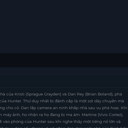
nhà của Kristi (Sprague Grayden) và Dan Rey (Brian Boland), phá
 của Hunter. Thứ duy nhất bị đánh cắp là một sợi dây chuyền mà
ã tặng cho cô. Dan lắp camera an ninh khắp nhà sau vụ phá hoại. Khi
rên máy ảnh, họ nhận ra họ đang bị ma ám. Martine (Vivis Cortez),
đi vào phòng của Hunter sau khi nghe thấy một tiếng nổ lớn và