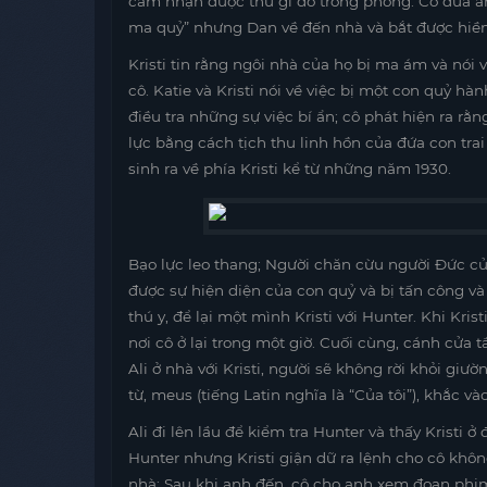
cảm nhận được thứ gì đó trong phòng. Cô đưa a
ma quỷ” nhưng Dan về đến nhà và bắt được hiền 
Kristi tin rằng ngôi nhà của họ bị ma ám và nói
cô. Katie và Kristi nói về việc bị một con quỷ hà
điều tra những sự việc bí ẩn; cô phát hiện ra rằ
lực bằng cách tịch thu linh hồn của đứa con tra
sinh ra về phía Kristi kể từ những năm 1930.
Bạo lực leo thang; Người chăn cừu người Đức củ
được sự hiện diện của con quỷ và bị tấn công v
thú y, để lại một mình Kristi với Hunter. Khi Kri
nơi cô ở lại trong một giờ. Cuối cùng, cánh cửa
Ali ở nhà với Kristi, người sẽ không rời khỏi gi
từ, meus (tiếng Latin nghĩa là “Của tôi”), khắc và
Ali đi lên lầu để kiểm tra Hunter và thấy Kristi ở
Hunter nhưng Kristi giận dữ ra lệnh cho cô khôn
nhà; Sau khi anh đến, cô cho anh xem đoạn phim 