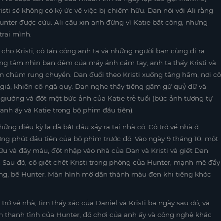
sti sẽ không có ký ức về việc bị chiếm hữu. Dan nói với Ali rằng
Hunter được cứu. Ali cầu xin anh đừng vì Katie bất công, nhưng
rai mình.
cho Kristi, cô tấn công anh ta và những người bạn cùng đi ra
ụng tầm nhìn ban đêm của máy ảnh cầm tay, anh ta thấy Kristi và
èn chùm rung chuyển. Dan đuổi theo Kristi xuống tầng hầm, nơi cô
 giá, khiến cô ngã quỵ. Dan nghe thấy tiếng gầm gừ quỷ dữ và
n giường và đốt một bức ảnh của Katie trẻ tuổi (bức ảnh tương tự
nh ấy và Katie trong bộ phim đầu tiên).
ững điều kỳ lạ đã bắt đầu xảy ra tại nhà cô. Cô trở về nhà ở
g phút đầu tiên của bộ phim trước đó. Vào ngày 9 tháng 10, một
ữu và đầy máu, đột nhập vào nhà của Dan và Kristi và giết Dan
. Sau đó, cô giết chết Kristi trong phòng của Hunter, mạnh mẽ đẩy
òng, bế Hunter. Màn hình mờ dần thành màu đen khi tiếng khóc
trở về nhà, tìm thấy xác của Daniel và Kristi ba ngày sau đó, và
Âm thanh tĩnh của Hunter, đồ chơi của anh ấy và công nghệ khác