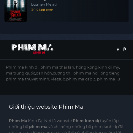
Losmen Melati
3.9K lượt xem
Phim ma kinh dị, phim ma thái lan, hồng kông,kinh dị mỹ,
ma trung quốc,oan hồn,cương thi, phim ma hd, lồng tiếng,
phim ma thuyết minh, vietsub,phim ma cấp 3, phim ma 18+
Giới thiệu website Phim Ma
Phim Ma
Kinh Dị .Net là website
Phim kinh dị
tuyển tập
những bộ
phim ma
và chỉ riêng những bộ phim kinh dị để
các fan của dòng phim này có thể có những trải ngiệm tốt