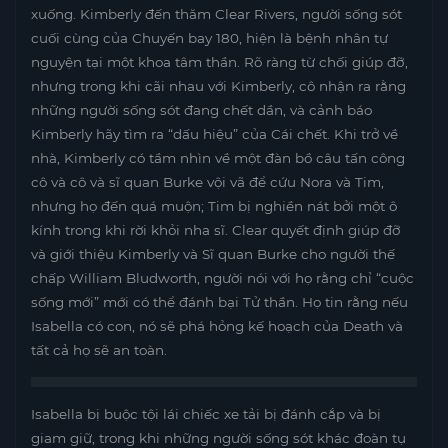
xuống. Kimberly đến thăm Clear Rivers, người sống sót
cuối cùng của Chuyến bay 180, hiện là bệnh nhân tự
nguyện tại một khoa tâm thần. Rõ ràng từ chối giúp đỡ,
nhưng trong khi cãi nhau với Kimberly, cô nhận ra rằng
những người sống sót đang chết dần, và cảnh báo
Kimberly hãy tìm ra “dấu hiệu” của Cái chết. Khi trở về
nhà, Kimberly có tầm nhìn về một đàn bồ câu tấn công
cô và cô và sĩ quan Burke vội vã để cứu Nora và Tim,
nhưng họ đến quá muộn; Tim bị nghiền nát bởi một ô
kính trong khi rời khỏi nha sĩ. Clear quyết định giúp đỡ
và giới thiệu Kimberly và Sĩ quan Burke cho người thế
chấp William Bludworth, người nói với họ rằng chỉ “cuộc
sống mới” mới có thể đánh bại Tử thần. Họ tin rằng nếu
Isabella có con, nó sẽ phá hỏng kế hoạch của Death và
tất cả họ sẽ an toàn.
Isabella bị buộc tội lái chiếc xe tải bị đánh cắp và bị
giam giữ, trong khi những người sống sót khác đoàn tụ