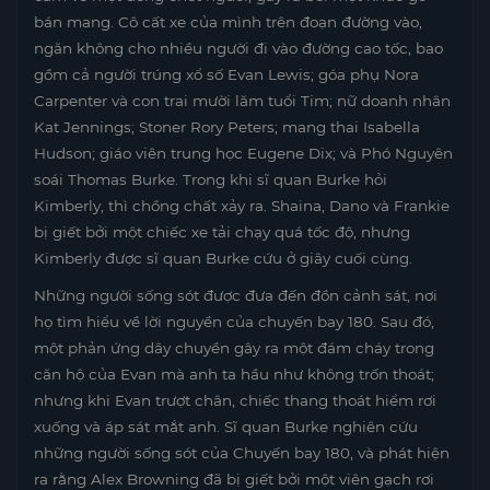
bán mang. Cô cất xe của mình trên đoạn đường vào,
ngăn không cho nhiều người đi vào đường cao tốc, bao
gồm cả người trúng xổ số Evan Lewis; góa phụ Nora
Carpenter và con trai mười lăm tuổi Tim; nữ doanh nhân
Kat Jennings; Stoner Rory Peters; mang thai Isabella
Hudson; giáo viên trung học Eugene Dix; và Phó Nguyên
soái Thomas Burke. Trong khi sĩ quan Burke hỏi
Kimberly, thì chồng chất xảy ra. Shaina, Dano và Frankie
bị giết bởi một chiếc xe tải chạy quá tốc độ, nhưng
Kimberly được sĩ quan Burke cứu ở giây cuối cùng.
Những người sống sót được đưa đến đồn cảnh sát, nơi
họ tìm hiểu về lời nguyền của chuyến bay 180. Sau đó,
một phản ứng dây chuyền gây ra một đám cháy trong
căn hộ của Evan mà anh ta hầu như không trốn thoát;
nhưng khi Evan trượt chân, chiếc thang thoát hiểm rơi
xuống và áp sát mắt anh. Sĩ quan Burke nghiên cứu
những người sống sót của Chuyến bay 180, và phát hiện
ra rằng Alex Browning đã bị giết bởi một viên gạch rơi