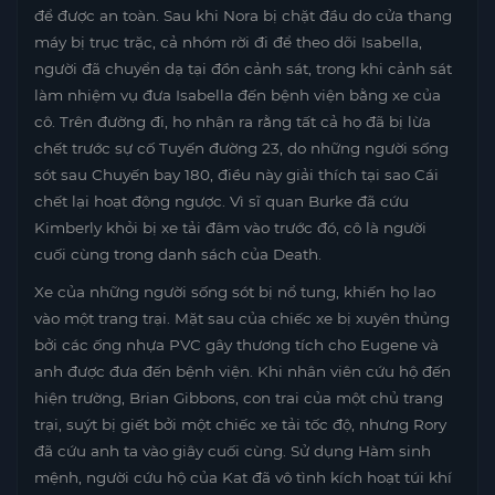
để được an toàn. Sau khi Nora bị chặt đầu do cửa thang
máy bị trục trặc, cả nhóm rời đi để theo dõi Isabella,
người đã chuyển dạ tại đồn cảnh sát, trong khi cảnh sát
làm nhiệm vụ đưa Isabella đến bệnh viện bằng xe của
cô. Trên đường đi, họ nhận ra rằng tất cả họ đã bị lừa
chết trước sự cố Tuyến đường 23, do những người sống
sót sau Chuyến bay 180, điều này giải thích tại sao Cái
chết lại hoạt động ngược. Vì sĩ quan Burke đã cứu
Kimberly khỏi bị xe tải đâm vào trước đó, cô là người
cuối cùng trong danh sách của Death.
Xe của những người sống sót bị nổ tung, khiến họ lao
vào một trang trại. Mặt sau của chiếc xe bị xuyên thủng
bởi các ống nhựa PVC gây thương tích cho Eugene và
anh được đưa đến bệnh viện. Khi nhân viên cứu hộ đến
hiện trường, Brian Gibbons, con trai của một chủ trang
trại, suýt bị giết bởi một chiếc xe tải tốc độ, nhưng Rory
đã cứu anh ta vào giây cuối cùng. Sử dụng Hàm sinh
mệnh, người cứu hộ của Kat đã vô tình kích hoạt túi khí