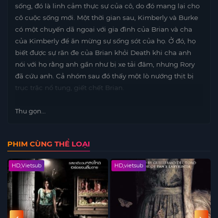
sống, đó là linh cảm thực sự của cô, do đó mang lại cho
cô cuộc sống mới. Một thời gian sau, Kimberly và Burke
có một chuyến dã ngoại với gia đình của Brian và cha
của Kimberly để ăn mừng sự sống sót của họ. Ở đó, họ
biết được sự răn đe của Brian khỏi Death khi cha anh
nói với họ rằng anh gần như bị xe tải đâm, nhưng Rory
đã cứu anh. Cả nhóm sau đó thấy một lò nướng thịt bị
trục trặc nổ tung, giết chết Brian.
Thu gọn...
PHIM CÙNG THỂ LOẠI
HD,Vietsub
HD,vietsub