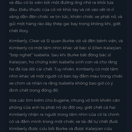
và đầu cô bị xiên bởi một đường ống nhô ra khỏi tựa
đầu. Điếu thuốc của cô rơi khỏi tay và rơi vào vết rò rỉ
xăng dẫn đến chiếc xe tin tức, khiến chiếc xe phát nổ, và
gửi một hàng rào dây thép gai bay trong không khí, giết
chết Rory.
Kimberly, Clear và Sĩ quan Burke vội vã đến bệnh viện, và
Kimberly có một tầm nhìn khác về bác sĩ Ellen Kalarjian
“bóp nghẹt” Isabella. Sau khi Burke bất động bác sĩ
Kalarjian, họ chứng kiến ​​Isabella sinh con và cho rằng
họ đã lừa dối cái chết. Tuy nhiên, Kimberly có một tầm
nhìn khác về một người có bàn tay đẫm máu trong chiếc
xe chìm và nhận ra rằng Isabella không bao giờ có ý
định chết trong đống đồ.
Xóa các tìm kiếm cho Eugene, nhưng vô tình khiến căn
phòng của anh ta phát nổ do đốt oxy, giết chết cả hai.
Kimberly nhận ra người trong tầm nhìn của cô là chính
cô và đắm mình trong một chiếc xe tải để tự chết đuối.
Kimberly được cứu bởi Burke và được Kalarjian cứu