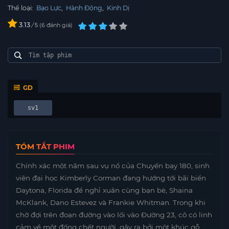
Thể loại:
Bạo Lực
,
Hành Động
,
Kinh Dị
3.13
/
6
đánh giá
5
GD
sv1
TÓM TẮT PHIM
Chính xác một năm sau vụ nổ của Chuyến bay 180, sinh
viên đại học Kimberly Corman đang hướng tới bãi biển
Daytona, Florida để nghỉ xuân cùng bạn bè, Shaina
McKlank, Dano Estevez và Frankie Whitman. Trong khi
chờ đợi trên đoạn đường vào lối vào Đường 23, cô có linh
cảm về một đống chết người, gây ra bởi một khúc gỗ