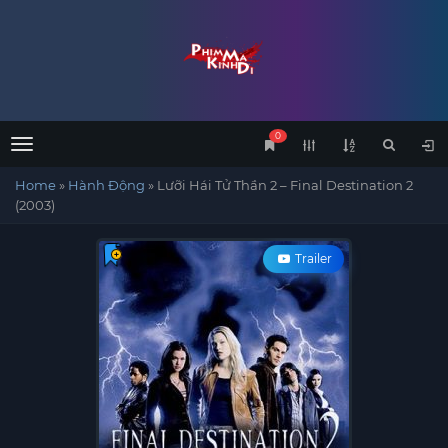
0
Menu
Home
»
Hành Động
»
Lưỡi Hái Tử Thần 2 – Final Destination 2
(2003)
Trailer