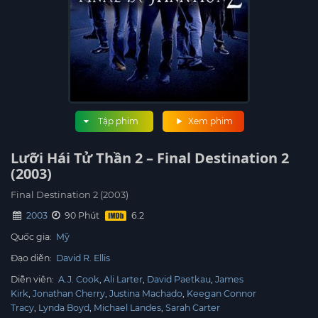
Tập phim
Xem phim
Lưỡi Hái Tử Thần 2 – Final Destination 2
(2003)
Final Destination 2 (2003)
2003
90 Phút
Quốc gia:
Mỹ
Đạo diễn:
David R. Ellis
Diễn viên:
A.J. Cook
Ali Larter
David Paetkau
James
Kirk
Jonathan Cherry
Justina Machado
Keegan Connor
Tracy
Lynda Boyd
Michael Landes
Sarah Carter