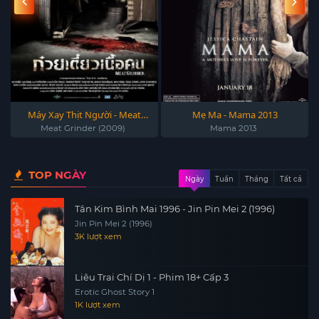
Máy Xay Thịt Người - Meat
Mẹ Ma - Mama 2013
Grinder (2009)
Meat Grinder (2009)
Mama 2013
TOP NGÀY
Ngày
Tuần
Tháng
Tất cả
Tân Kim Bình Mai 1996 - Jin Pin Mei 2 (1996)
Jin Pin Mei 2 (1996)
3K lượt xem
Liêu Trai Chí Dị 1 - Phim 18+ Cấp 3
Erotic Ghost Story 1
1K lượt xem