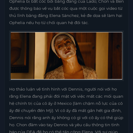
Ophelia bị bắt cóc bởi băng đảng của Lado; Chon và Ben
được thông báo về vụ bắt cóc qua một cuộc gọi video từ
thủ lĩnh băng đảng Elena Sánchez, kẻ đe dọa sẽ làm hại
Ophelia nếu họ từ chối quan hệ đối tác.
Họ thảo luận về tình hình với Dennis, người nói với họ
rằng Elena đang phải đối mặt với việc mất các mối quan
hệ chính trị của cô ấy ở Mexico (làm chậm nỗ lực của cô
ấy để chuyển đến Mỹ). Vì cô ấy đã mất gần hết gia đình,
Dennis nói rằng anh ấy không có gì với cô ấy có thể giúp
họ. Chon đâm vào tay Dennis và yêu cầu thông tin tình
báo của DEA để họ có thể tấn công Elena. Với sự giúp