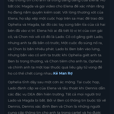
bắt cóc Magda và gọi video cho Elena để xác nhận rằng
họ đang nắm quyền kiểm soát. Với lòng thương xót của
Elena, họ sắp xếp một cuộc họp trên sa mạc để trao đổi
Ophelia và Magda, tại đó các tay súng bắn tỉa của cả hai
bên đã vào vị trí. Elena hỏi ai đã tiết lộ vị trí của con gái
cô, và Chon nói với cô đó là Lado. Cô cố gắng giết Lado,
nhưng anh ta đã bắn cô trước; Một cuộc đọ súng nổ ra,
và Chon bị bắn nhiều phát. Lado bị Ben bắn vào lưng,
nhưng bắn vào cổ anh ta trước khi Ophelia giết anh ta.
Ben bị trọng thương, và Chon tiêm cho anh ta, Ophelia
và chính anh ta một loại thuốc quá liều gây tử vong để
họ có thể chết cùng nhau.
Kẻ Man Rợ
Ophelia tỉnh dậy sau một cơn ác mộng. Tại cuộc họp,
Lado đánh cắp xe của Elena và tẩu thoát khi Dennis dẫn
các đặc vụ DEA đến hiện trường. Tất cả mọi người trừ
Lado và Magda bị bắt. Bởi vì Ben có thông tin buộc tội về
Dennis, Dennis xác định Ben và Chon là những người
cung cấp thông tin cho anh ta trong cartel và họ được