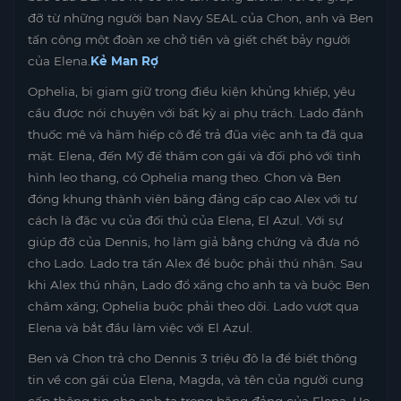
đỡ từ những người bạn Navy SEAL của Chon, anh và Ben
tấn công một đoàn xe chở tiền và giết chết bảy người
của Elena.
Kẻ Man Rợ
Ophelia, bị giam giữ trong điều kiện khủng khiếp, yêu
cầu được nói chuyện với bất kỳ ai phụ trách. Lado đánh
thuốc mê và hãm hiếp cô để trả đũa việc anh ta đã qua
mặt. Elena, đến Mỹ để thăm con gái và đối phó với tình
hình leo thang, có Ophelia mang theo. Chon và Ben
đóng khung thành viên băng đảng cấp cao Alex với tư
cách là đặc vụ của đối thủ của Elena, El Azul. Với sự
giúp đỡ của Dennis, họ làm giả bằng chứng và đưa nó
cho Lado. Lado tra tấn Alex để buộc phải thú nhận. Sau
khi Alex thú nhận, Lado đổ xăng cho anh ta và buộc Ben
châm xăng; Ophelia buộc phải theo dõi. Lado vượt qua
Elena và bắt đầu làm việc với El Azul.
Ben và Chon trả cho Dennis 3 triệu đô la để biết thông
tin về con gái của Elena, Magda, và tên của người cung
cấp thông tin cho anh ta trong băng đảng của Elena. Họ