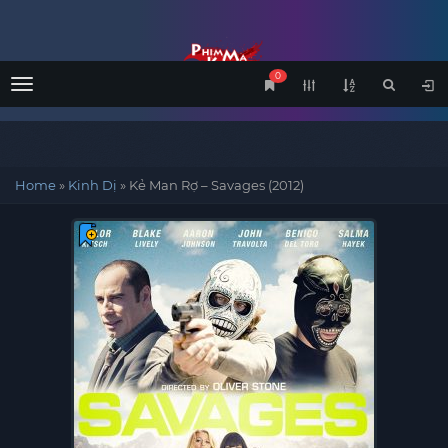
0
Menu
Home
»
Kinh Dị
»
Kẻ Man Rợ – Savages (2012)