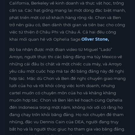
California, Berkeley về kinh doanh và thực vật học, trồng
cần sa. Các hạt giống mang lại một dòng đặc biệt mạnh,
phát triển một cơ sở khách hàng rộng rãi. Chon và Ben
trở nên giàu có, Ben dành thời gian và tiền bạc cho công
việc từ thiện ở Châu Phi và Châu Á. Cả hai đều công
khai mối quan hệ với Ophelia Sage.
Oliver Stone,
Bộ ba nhận được một đoạn video từ Miguel “Lado”
Arroyo, người thực thi các băng đảng ma túy Mexico về
những cái đầu bị chặt và một chiếc cưa máy, và Arroyo
yêu cầu một cuộc họp mà tại đó băng đảng này đề nghị
hợp tác. Mặc dù Chon và Ben đề nghị chuyển giao mạng
lưới của họ và rời khỏi công việc kinh doanh, nhưng
cartel muốn có chuyên môn của họ và khăng khăng
muốn hợp tác. Chon và Ben lên kế hoạch cùng Ophelia
đến Indonesia trong một năm, không nói với cô rằng họ
đang chạy trốn khỏi băng đảng. Họ nói chuyện để tham
nhũng, đặc vụ Dennis Cain của DEA, người đang truy
bắt họ và là người thúc giục họ tham gia vào băng đảng.