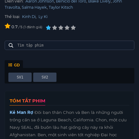
Diễn viên:
Aaron Johnson
Benicio del Toro
Blake Lively
John
Travolta
Salma Hayek
Taylor Kitsch
Thể loại:
Kinh Dị
,
Ly Kì
0.7
/
1
đánh giá
5
GD
SV1
SV2
TÓM TẮT PHIM
Kẻ Man Rợ
Đôi bạn thân Chon và Ben là những người
trồng cần sa ở Laguna Beach, California. Chon, một cựu
Navy SEAL, đã buôn lậu hạt giống cây này ra khỏi
Afghanistan. Ben, một sinh viên tốt nghiệp Đại học