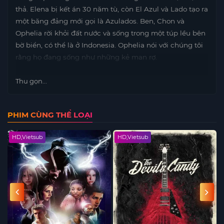
thả. Elena bị kết án 30 năm tù, còn El Azul và Lado tạo ra
một băng đảng mới gọi là Azulados. Ben, Chon và
Ophelia rời khỏi đất nước và sống trong một túp lều bên
bờ biển, có thể là ở Indonesia. Ophelia nói với chúng tôi
rằng họ đang sống như những kẻ man rợ.
Thu gọn...
PHIM CÙNG THỂ LOẠI
HD,Vietsub
HD,Vietsub