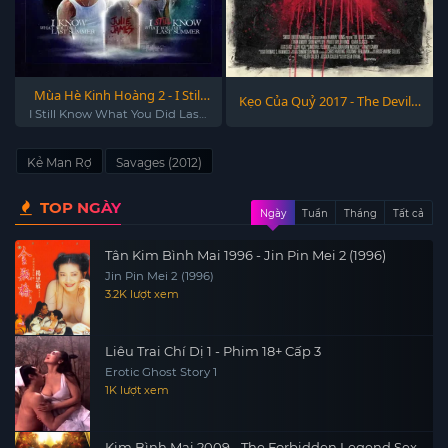
Mùa Hè Kinh Hoàng 2 - I Still
Kẹo Của Quỷ 2017 - The Devil's
Know What You Did Last
I Still Know What You Did Last
Candy 2017
Summer
Summer 1998
Kẻ Man Rợ
Savages (2012)
TOP NGÀY
Ngày
Tuần
Tháng
Tất cả
Tân Kim Bình Mai 1996 - Jin Pin Mei 2 (1996)
Jin Pin Mei 2 (1996)
3.2K lượt xem
Liêu Trai Chí Dị 1 - Phim 18+ Cấp 3
Erotic Ghost Story 1
1K lượt xem
Kim Bình Mai 2009 - The Forbidden Legend Sex