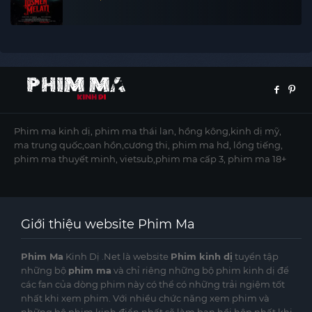
Phim ma kinh dị, phim ma thái lan, hồng kông,kinh dị mỹ,
ma trung quốc,oan hồn,cương thi, phim ma hd, lồng tiếng,
phim ma thuyết minh, vietsub,phim ma cấp 3, phim ma 18+
Giới thiệu website Phim Ma
Phim Ma
Kinh Dị .Net là website
Phim kinh dị
tuyển tập
những bộ
phim ma
và chỉ riêng những bộ phim kinh dị để
các fan của dòng phim này có thể có những trải ngiệm tốt
nhất khi xem phim. Với nhiều chức năng xem phim và
những bộ phim kinh điển nhất sẽ làm bạn hồi hộp nhất khi