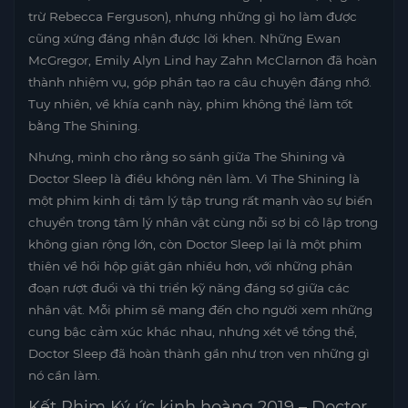
trừ Rebecca Ferguson), nhưng những gì họ làm được
cũng xứng đáng nhận được lời khen. Những Ewan
McGregor, Emily Alyn Lind hay Zahn McClarnon đã hoàn
thành nhiệm vụ, góp phần tạo ra câu chuyện đáng nhớ.
Tuy nhiên, về khía cạnh này, phim không thể làm tốt
bằng The Shining.
Nhưng, mình cho rằng so sánh giữa The Shining và
Doctor Sleep là điều không nên làm. Vì The Shining là
một phim kinh dị tâm lý tập trung rất mạnh vào sự biến
chuyển trong tâm lý nhân vật cùng nỗi sợ bị cô lập trong
không gian rộng lớn, còn Doctor Sleep lại là một phim
thiên về hồi hộp giật gân nhiều hơn, với những phân
đoạn rượt đuổi và thi triển kỹ năng đáng sợ giữa các
nhân vật. Mỗi phim sẽ mang đến cho người xem những
cung bậc cảm xúc khác nhau, nhưng xét về tổng thể,
Doctor Sleep đã hoàn thành gần như trọn vẹn những gì
nó cần làm.
Kết Phim Ký ức kinh hoàng 2019 – Doctor