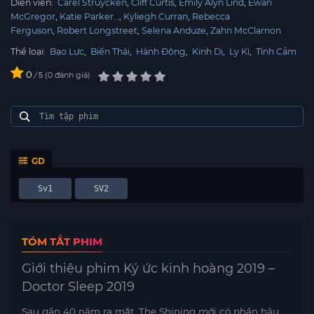
Diễn viên:
Carel Struycken
Cliff Curtis
Emily Alyn Lind
Ewan
McGregor
Katie Parker…
Kyliegh Curran
Rebecca
Ferguson
Robert Longstreet
Selena Anduze
Zahn McClarnon
Thể loại:
Bạo Lực
,
Biến Thái
,
Hành Động
,
Kinh Dị
,
Ly Kì
,
Tình Cảm
0
/
0
đánh giá
5
GD
Sv1
SV2
TÓM TẮT PHIM
Giới thiệu phim Ký ức kinh hoàng 2019 –
Doctor Sleep 2019
Sau gần 40 năm ra mắt, The Shining mới có phần hậu