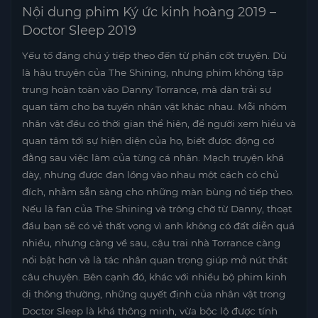
Nội dung phim Ký ức kinh hoàng 2019 –
Doctor Sleep 2019
Yếu tố đáng chú ý tiếp theo đến từ phần cốt truyện. Dù
là hậu truyện của The Shining, nhưng phim không tập
trung hoàn toàn vào Danny Torrance, mà dàn trải sự
quan tâm cho ba tuyến nhân vật khác nhau. Mỗi nhóm
nhân vật đều có thời gian thể hiện, để người xem hiểu và
quan tâm tới sự hiện diện của họ, biết được động cơ
đằng sau việc làm của từng cá nhân. Mạch truyện khá
dày, nhưng được đan lồng vào nhau một cách có chủ
đích, nhằm sẵn sàng cho những màn bùng nổ tiếp theo.
Nếu là fan của The Shining và trông chờ từ Danny, thoạt
đầu bạn sẽ có vẻ thất vọng vì anh không có đất diễn quá
nhiều, nhưng càng về sau, cậu trai nhà Torrance càng
nổi bật hơn và là tác nhân quan trọng giúp mở nút thắt
câu chuyện. Bên cạnh đó, khác với nhiều bộ phim kinh
dị thông thường, những quyết định của nhân vật trong
Doctor Sleep là khá thông minh, vừa bộc lộ được tính