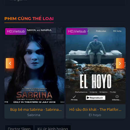
PHIM CÙNG THỂ LOẠI
HD,Vietsub
HD,Vietsub
Búp bê ma Sabrina - Sabrina
Hố sâu đói khát - The Platform
2018
2019
Sabrina
El hoyo
Doctor Sleep
Ký ức kinh hoàng