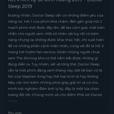
Sleep 2019
Đương nhiên, Doctor Sleep vẫn có những điểm yếu của
riêng nó. Hồi 1 của phim khá chậm, đến gần giữa hồi 2
mạch phim mới được đẩy lên, dễ tạo cảm giác mất kiên
nhẫn cho người xem. Một số nhân vật tuy rất có tiềm
năng nhưng lại không được khai thác hết, chỉ xuất hiện
để có những phân cảnh mãn nhãn, cùng với đó là hồi 3
mang hới hướm fan service, khiến những người chưa
xem The Shining khó có thể nắm bắt được những gì
đang diễn ra. Tuy nhiên, xét về tổng thể, Doctor Sleep
vẫn là một phim đáng xem tháng này, bất kể bạn có là
fan của Stephen King hay thể loại kinh dị hay không.
Nếu cần tìm kiếm những phút giây giải trí và có cho
mình trải nghiệm điện ảnh ly kỳ, đây là một lựa chọn
tương đối tốt. Chúng mình sẽ cho điểm Phê với Doctor
Sleep.
Thu gọn...