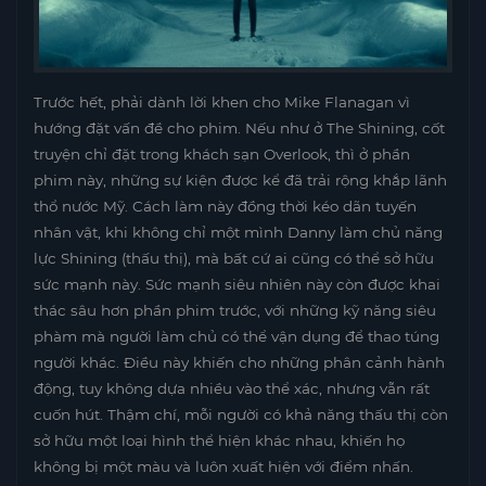
Trước hết, phải dành lời khen cho Mike Flanagan vì
hướng đặt vấn đề cho phim. Nếu như ở The Shining, cốt
truyện chỉ đặt trong khách sạn Overlook, thì ở phần
phim này, những sự kiện được kể đã trải rộng khắp lãnh
thổ nước Mỹ. Cách làm này đồng thời kéo dãn tuyến
nhân vật, khi không chỉ một mình Danny làm chủ năng
lực Shining (thấu thị), mà bất cứ ai cũng có thể sở hữu
sức mạnh này. Sức mạnh siêu nhiên này còn được khai
thác sâu hơn phần phim trước, với những kỹ năng siêu
phàm mà người làm chủ có thể vận dụng để thao túng
người khác. Điều này khiến cho những phân cảnh hành
động, tuy không dựa nhiều vào thể xác, nhưng vẫn rất
cuốn hút. Thậm chí, mỗi người có khả năng thấu thị còn
sở hữu một loại hình thể hiện khác nhau, khiến họ
không bị một màu và luôn xuất hiện với điểm nhấn.