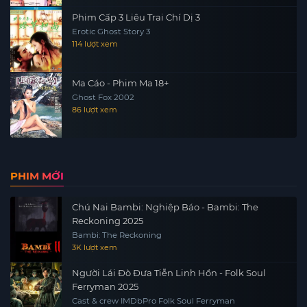
Phim Cấp 3 Liêu Trai Chí Dị 3
Erotic Ghost Story 3
114 lượt xem
Ma Cáo - Phim Ma 18+
Ghost Fox 2002
86 lượt xem
PHIM MỚI
Chú Nai Bambi: Nghiệp Báo - Bambi: The
Reckoning 2025
Bambi: The Reckoning
3K lượt xem
Người Lái Đò Đưa Tiễn Linh Hồn - Folk Soul
Ferryman 2025
Cast & crew IMDbPro Folk Soul Ferryman