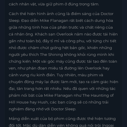
cách nhân vật, vừa giữ phim ở đúng trọng tâm.
Cách thể hiện hình ảnh cũng là điểm sáng của Doctor
Sleep. Đạo diễn Mike Flanagan rất biết cách dung hòa
giữa những tinh hoa của phần trước và chất riêng của
cá nhân ông. Khách sạn Overlook năm nào được tái hiện
gần như toàn bộ, đầy tỉ mỉ và công phu, với từng chi tiết
nhỏ được chăm chút giống hệt bản gốc, khiến những
người yêu thích The Shining không khỏi rùng mình khi
chứng kiến. Một vài góc máy cũng được tái tạo đến toàn
vẹn, như phân đoạn miêu tả đường lên Overlook hay
cảnh vung rìu kinh điển. Tuy nhiên, màu phim và
chuyển động máy lại được làm mới, tạo ra cảm giác hiện
đại, tân trang hơn rất nhiều. Nếu đã quen với những tác
phẩm nổi bật của Mike Flanagan như The Haunting of
Hill House hay Hush, các bạn cũng sẽ có những trải
nghiệm đáng nhớ với Doctor Sleep.
Mảng diễn xuất của bộ phim cũng được thể hiện tương
đối tốt. Mặc dù dàn diễn viên không quá nổi trội (ngoại