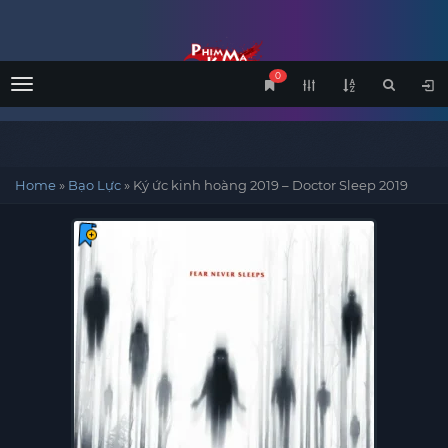
0
Menu
Home
»
Bạo Lực
»
Ký ức kinh hoàng 2019 – Doctor Sleep 2019