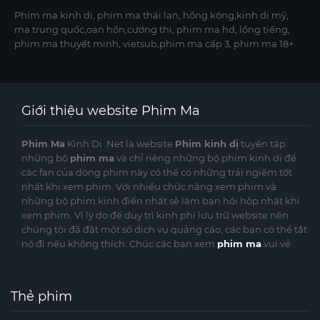
Phim ma kinh dị, phim ma thái lan, hồng kông,kinh dị mỹ,
ma trung quốc,oan hồn,cương thi, phim ma hd, lồng tiếng,
phim ma thuyết minh, vietsub,phim ma cấp 3, phim ma 18+
Giới thiệu website Phim Ma
Phim Ma
Kinh Dị .Net là website
Phim kinh dị
tuyển tập
những bộ
phim ma
và chỉ riêng những bộ phim kinh dị để
các fan của dòng phim này có thể có những trải ngiệm tốt
nhất khi xem phim. Với nhiều chức năng xem phim và
những bộ phim kinh điển nhất sẽ làm bạn hồi hộp nhất khi
xem phim. Vì lý do để duy trì kinh phí lưu trữ website nên
chúng tôi đã đặt một số dịch vụ quảng cáo, các bạn có thể tắt
nó đi nếu không thích. Chúc các bạn xem
phim ma
vui vẻ
Thẻ phim