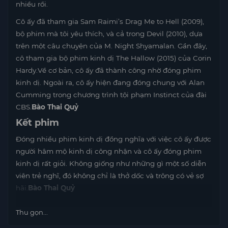
nhiều rồi.
Cô ấy đã tham gia Sam Raimi’s Drag Me to Hell (2009),
bộ phim mà tôi yêu thích, và cả trong Devil (2010), dựa
trên một câu chuyện của M. Night Shyamalan. Gần đây,
cô tham gia bộ phim kinh dị The Hallow (2015) của Corin
Hardy.Về cơ bản, cô ấy đã thành công nhờ đóng phim
kinh dị. Ngoài ra, cô ấy hiện đang đóng chung với Alan
Cumming trong chương trình tội phạm Instinct của đài
CBS.
Bào Thai Quỷ
Kết phim
Đóng nhiều phim kinh dị đồng nghĩa với việc cô ấy được
người hâm mộ kinh dị công nhận và cô ấy đóng phim
kinh dị rất giỏi. Không giống như những gì một số diễn
viên trẻ nghĩ, đó không chỉ là thở dốc và trông có vẻ sợ
hãi.
Bào Thai Quỷ
Thu gọn...