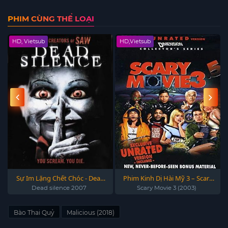
PHIM CÙNG THỂ LOẠI
HD, Vietsub
HD,Vietsub
Sự Im Lặng Chết Chóc - Dead
Phim Kinh Dị Hài Mỹ 3 – Scary
silence 2007
Movie 3 (2003)
Dead silence 2007
Scary Movie 3 (2003)
Bào Thai Quỷ
Malicious (2018)