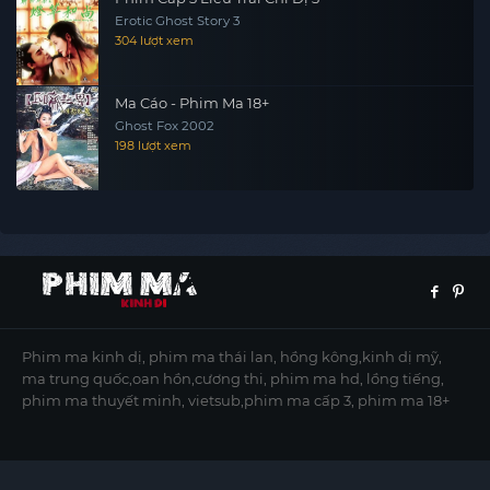
Erotic Ghost Story 3
304 lượt xem
Ma Cáo - Phim Ma 18+
Ghost Fox 2002
198 lượt xem
Phim ma kinh dị, phim ma thái lan, hồng kông,kinh dị mỹ,
ma trung quốc,oan hồn,cương thi, phim ma hd, lồng tiếng,
phim ma thuyết minh, vietsub,phim ma cấp 3, phim ma 18+