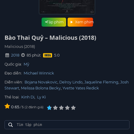
Tập phim
Xem phim
Bào Thai Quỷ – Malicious (2018)
Malicious (2018)
2018
85 phút
Quốc gia:
Mỹ
Đạo diễn:
Michael Winnick
Diễn viên:
Bojana Novakovic
Delroy Lindo
Jaqueline Fleming
Josh
Stewart
Melissa Bolona Becky
Yvette Yates Redick
Thể loại:
Kinh Dị
,
Ly Kì
0.65
/
2
đánh giá
5