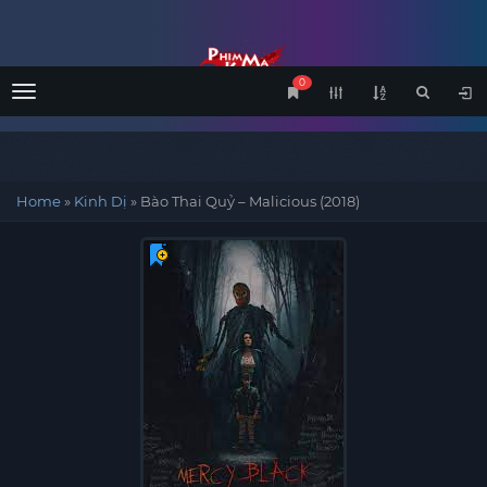
0
Menu
Home
»
Kinh Dị
»
Bào Thai Quỷ – Malicious (2018)