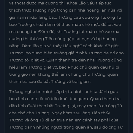
và thoát được ma cương thi. Khoa Lão Cẩu tiếp tục
thách thức Trương ngủ trong căn nhà hoang lần nữa với
giá năm mươi lạng bạc. Trương cầu cứu ông Từ, ông Từ
bảo Trương chuẩn bị một thau máu chó mực để tạt vào
ma cương thi. Đêm đó, khi Trương tạt máu chó vào ma
cương thi thì ông Tiền cũng gặp tai nạn và bị thương
nặng. Đàm lão gia và thầy Liễu nghĩ cách khác để giết
Trương, họ dựng hiện trường giả ở nhà Trương để đổ cho
Trương tội giết vợ. Quan thanh tra đến nhà Trương cũng
hiểu lầm Trương giết vợ, bác Phúc chủ quán đậu hũ bị
trúng gió nên không thể làm chứng cho Trương, quan
thanh tra sau đó bắt Trương về trại giam.
Trương nghe tin mình sắp bị tử hình, anh ta đánh gục
bọn lính canh rồi bỏ trốn khỏi trại giam. Quan thanh tra
dẫn lính đuổi theo bắt Trương lại, may mắn là có ông Từ
che chở cho Trương. Ngày hôm sau, ông Tiền thấy
Trương và ông Từ đi ăn trưa nên ếm cánh tay phải của
Trương đánh những người trong quán ăn, sau đó ông Từ