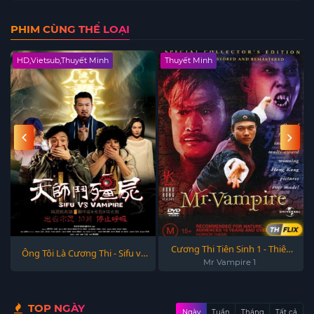
PHIM CÙNG THỂ LOẠI
HD,Vietsub,Thuyết Minh
Thuyết Minh
Cương Thi Tiên Sinh 1 - Thiên
Ông Tôi Là Cương Thi - Sifu vs
Sứ Bắt Ma 1
Mr Vampire 1
vampire (2014)
TOP NGÀY
Ngày
Tuần
Tháng
Tất cả