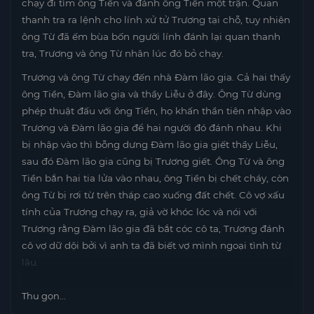
chạy đi tìm ông Tiền và đánh ông Tiền một trận. Quan
thanh tra ra lệnh cho lính xử tử Trương tại chỗ, tuy nhiên
ông Từ đã ếm bùa bốn người lính đánh lại quan thanh
tra, Trương và ông Từ nhân lúc đó bỏ chạy.
Trương và ông Từ chạy đến nhà Đàm lão gia. Cả hai thấy
ông Tiền, Đàm lão gia và thầy Liễu ở đây. Ông Từ dùng
phép thuật đấu với ông Tiền, họ khấn thần tiên nhập vào
Trương và Đàm lão gia để hai người đó đánh nhau. Khi
bị nhập vào thì bỗng dưng Đàm lão gia giết thầy Liễu,
sau đó Đàm lão gia cũng bị Trương giết. Ông Từ và ông
Tiền bắn hai tia lửa vào nhau, ông Tiền bị chết cháy, còn
ông Từ bị rơi từ trên tháp cao xuống đất chết. Cô vợ xấu
tính của Trương chạy ra, giả vờ khóc lóc và nói với
Trương rằng Đàm lão gia đã bắt cóc cô ta, Trương đánh
cô vợ dữ dội bởi vì anh ta đã biết vợ mình ngoại tình từ
lâu.
Thu gọn...