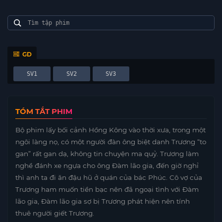
GD
SV1
SV2
SV3
TÓM TẮT PHIM
Bộ phim lấy bối cảnh Hồng Kông vào thời xưa, trong một
ngôi làng nọ, có một người đàn ông biệt danh Trương “to
gan” rất gan dạ, không tin chuyện ma quỷ. Trương làm
nghề đánh xe ngựa cho ông Đàm lão gia, đến giờ nghỉ
thì anh ta đi ăn đậu hũ ở quán của bác Phúc. Cô vợ của
Trương ham muốn tiền bạc nên đã ngoại tình với Đàm
lão gia, Đàm lão gia sợ bị Trương phát hiện nên tính
thuê người giết Trương.