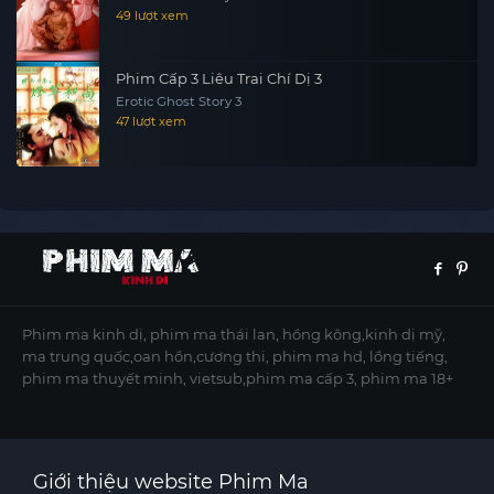
49 lượt xem
Phim Cấp 3 Liêu Trai Chí Dị 3
Erotic Ghost Story 3
47 lượt xem
Phim ma kinh dị, phim ma thái lan, hồng kông,kinh dị mỹ,
ma trung quốc,oan hồn,cương thi, phim ma hd, lồng tiếng,
phim ma thuyết minh, vietsub,phim ma cấp 3, phim ma 18+
Giới thiệu website Phim Ma