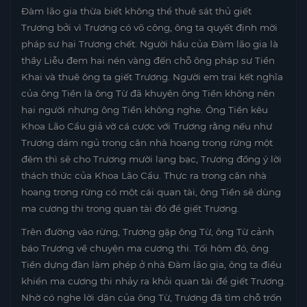
Đàm lão gia thừa biết không thể thuê sát thủ giết
Trương bởi vì Trương có võ công, ông ta quyết định mời
pháp sư hại Trương chết. Người hầu của Đàm lão gia là
thầy Liễu đem hai nén vàng đến chỗ ông pháp sư Tiền
Khai và thuê ông ta giết Trương. Người em trai kết nghĩa
của ông Tiền là ông Từ đã khuyên ông Tiền không nên
hại người nhưng ông Tiền không nghe. Ông Tiền kêu
Khoa Lão Cẩu giả vờ cá cược với Trương rằng nếu như
Trương dám ngủ trong căn nhà hoang trong rừng một
đêm thì sẽ cho Trương mười lạng bạc, Trương đồng ý lời
thách thức của Khoa Lão Cẩu. Thực ra trong căn nhà
hoang trong rừng có một cái quan tài, ông Tiền sẽ dùng
ma cương thi trong quan tài đó để giết Trương.
Trên đường vào rừng, Trương gặp ông Từ, ông Từ cảnh
báo Trương về chuyện ma cương thi. Tối hôm đó, ông
Tiền dựng đàn làm phép ở nhà Đàm lão gia, ông ta điều
khiển ma cương thi nhảy ra khỏi quan tài để giết Trương.
Nhờ có nghe lời dặn của ông Từ, Trương đã tìm chỗ trốn