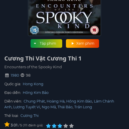
Tập phim
Xem phim
Cương Thi Vật Cương Thi 1
Encounters of the Spooky Kind
1980
98
Quốc gia:
Hong Kong
Đạo diễn:
Hồng Kim Bảo
Diễn viên:
Chung Phát
Hoàng Hà
Hồng Kim Bảo
Lâm Chánh
Anh
Lương Tuyết Vi
Ngọ Mã
Thái Bảo
Trần Long
Thể loại:
Cương Thi
3.01
/
111
đánh giá
5