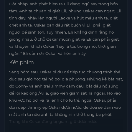
Đột nhập, anh phát hiện ra Eli đang ngủ say trong bồn
tắm. Anh ta chuẩn bị giết Eli, nhưng Oskar can ngăn; Eli
tỉnh dậy, nhảy lên người Lacke và hút máu anh ta, giết
chết anh ta. Oskar ban đầu rất buồn vì Eli phải giết
người để sinh tồn. Tuy nhiên, Eli khẳng định rằng họ
giống nhau, ở chỗ Oskar muốn giết và Eli cần phải giết,
và khuyến khích Oskar “hãy là tôi, trong một thời gian
ngắn.” Eli cảm ơn Oskar và hôn anh ấy.
Kết phim
Sáng hôm sau, Oskar bị dụ để tiếp tục chương trình thể
dục sau giờ học tại hồ bơi địa phương. Những kẻ bắt nạt,
do Conny và anh trai Jimmy cầm đầu, bắt đầu nổ súng
để lôi kéo ông Ávila, giáo viên giám sát, ra ngoài. Họ vào
khu vực hồ bơi và ra lệnh cho lũ trẻ, ngoài Oskar, phải
dọn dẹp. Jimmy ép Oskar dưới nước, đe dọa sẽ đâm vào
mắt anh ta nếu anh ta không nín thở trong ba phút.
Trong khi Oskar đang bị giam giữ dưới nước