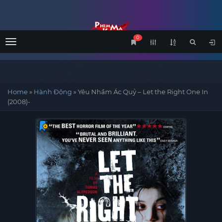
0
Menu
Home
»
Hành Động
»
Yêu Nhầm Ác Quỷ – Let the Right One In
(2008)-