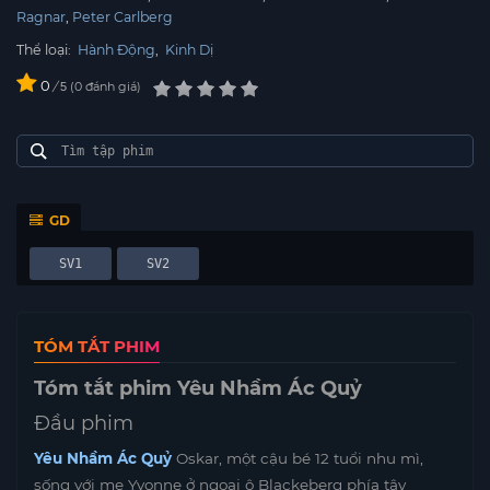
Ragnar
Peter Carlberg
Thể loại:
Hành Động
,
Kinh Dị
0
/
0
đánh giá
5
GD
SV1
SV2
TÓM TẮT PHIM
Tóm tắt phim Yêu Nhầm Ác Quỷ
Đầu phim
Yêu Nhầm Ác Quỷ
Oskar, một cậu bé 12 tuổi nhu mì,
sống với mẹ Yvonne ở ngoại ô Blackeberg phía tây