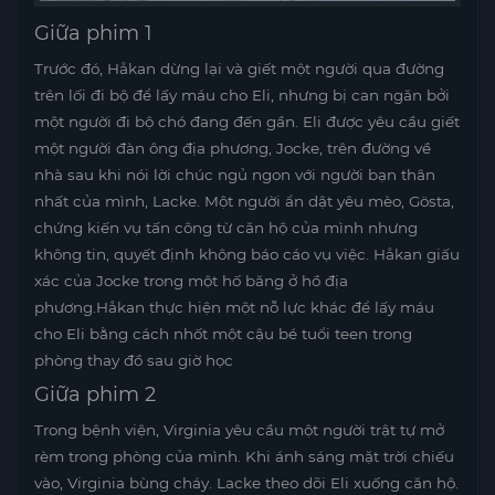
Giữa phim 1
Trước đó, Håkan dừng lại và giết một người qua đường
trên lối đi bộ để lấy máu cho Eli, nhưng bị can ngăn bởi
một người đi bộ chó đang đến gần. Eli được yêu cầu giết
một người đàn ông địa phương, Jocke, trên đường về
nhà sau khi nói lời chúc ngủ ngon với người bạn thân
nhất của mình, Lacke. Một người ẩn dật yêu mèo, Gösta,
chứng kiến ​​vụ tấn công từ căn hộ của mình nhưng
không tin, quyết định không báo cáo vụ việc. Håkan giấu
xác của Jocke trong một hố băng ở hồ địa
phương.Håkan thực hiện một nỗ lực khác để lấy máu
cho Eli bằng cách nhốt một cậu bé tuổi teen trong
phòng thay đồ sau giờ học
Giữa phim 2
Trong bệnh viện, Virginia yêu cầu một người trật tự mở
rèm trong phòng của mình. Khi ánh sáng mặt trời chiếu
vào, Virginia bùng cháy. Lacke theo dõi Eli xuống căn hộ.