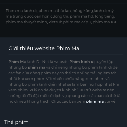
Phim ma kinh dị, phim ma thái lan, hồng kông,kinh dị mỹ,
ma trung quốc,oan hồn,cương thi, phim ma hd, lồng tiếng,
phim ma thuyết minh, vietsub,phim ma cấp 3, phim ma 18+
Giới thiệu website Phim Ma
Phim Ma
Kinh Dị .Net là website
Phim kinh dị
tuyển tập
những bộ
phim ma
và chỉ riêng những bộ phim kinh dị để
các fan của dòng phim này có thể có những trải ngiệm tốt
nhất khi xem phim. Với nhiều chức năng xem phim và
những bộ phim kinh điển nhất sẽ làm bạn hồi hộp nhất khi
xem phim. Vì lý do để duy trì kinh phí lưu trữ website nên
chúng tôi đã đặt một số dịch vụ quảng cáo, các bạn có thể tắt
nó đi nếu không thích. Chúc các bạn xem
phim ma
vui vẻ
Thẻ phim