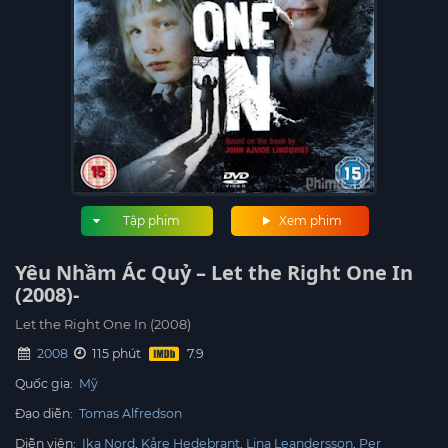
Tập phim
Xem phim
Yêu Nhầm Ác Quỷ – Let the Right One In
(2008)-
Let the Right One In (2008)
2008
115 phút
Quốc gia:
Mỹ
Đạo diễn:
Tomas Alfredson
Diễn viên:
Ika Nord
Kåre Hedebrant
Lina Leandersson
Per