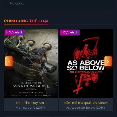
Thu gọn...
PHIM CÙNG THỂ LOẠI
HD, Vietsub
HD, Vietsub
Dinh Thự Quỷ Ám -
Hầm mộ ma quái - As Above,
Marrowbone (2017)
So Below (2014)
Marrowbone (2017)
As Above, So Below (2014)