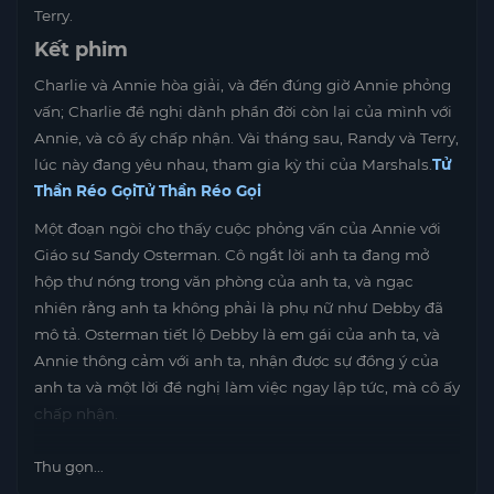
Terry.
Kết phim
Charlie và Annie hòa giải, và đến đúng giờ Annie phỏng
vấn; Charlie đề nghị dành phần đời còn lại của mình với
Annie, và cô ấy chấp nhận. Vài tháng sau, Randy và Terry,
lúc này đang yêu nhau, tham gia kỳ thi của Marshals.
Tử
Thần Réo Gọi
Tử Thần Réo Gọi
Một đoạn ngòi cho thấy cuộc phỏng vấn của Annie với
Giáo sư Sandy Osterman. Cô ngắt lời anh ta đang mở
hộp thư nóng trong văn phòng của anh ta, và ngạc
nhiên rằng anh ta không phải là phụ nữ như Debby đã
mô tả. Osterman tiết lộ Debby là em gái của anh ta, và
Annie thông cảm với anh ta, nhận được sự đồng ý của
anh ta và một lời đề nghị làm việc ngay lập tức, mà cô ấy
chấp nhận.
Thu gọn...