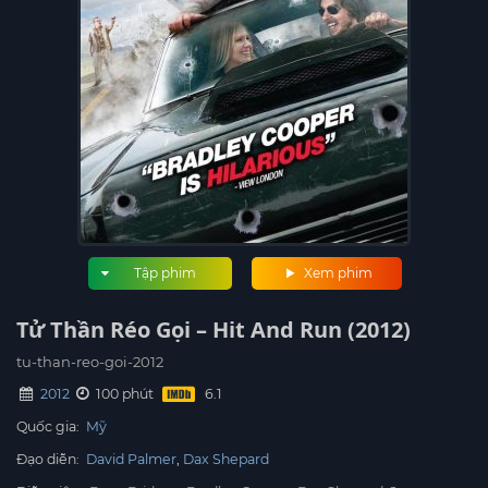
Tập phim
Xem phim
Tử Thần Réo Gọi – Hit And Run (2012)
tu-than-reo-goi-2012
2012
100 phút
Quốc gia:
Mỹ
Đạo diễn:
David Palmer
Dax Shepard