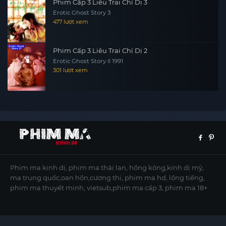
Phim Cấp 3 Liêu Trai Chí Dị 3
Erotic Ghost Story 3
477 lượt xem
Phim Cấp 3 Liêu Trai Chí Dị 2
Erotic Ghost Story II 1991
301 lượt xem
Phim ma kinh dị, phim ma thái lan, hồng kông,kinh dị mỹ,
ma trung quốc,oan hồn,cương thi, phim ma hd, lồng tiếng,
phim ma thuyết minh, vietsub,phim ma cấp 3, phim ma 18+