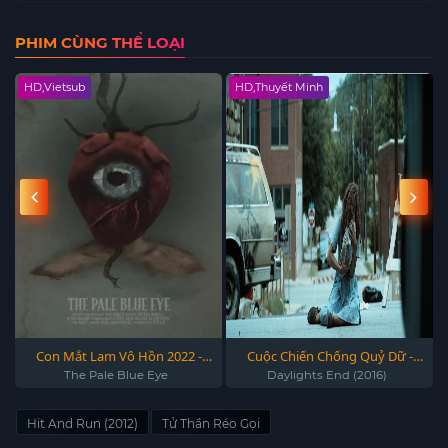
PHIM CÙNG THỂ LOẠI
HD,Vietsub
HD,Thuyết Minh
Con Mắt Lam Vô Hồn 2022 -
Cuộc Chiến Chống Quỷ Dữ -
The Pale Blue Eye 2022
Daylights End (2016)
The Pale Blue Eye
Daylights End (2016)
Hit And Run (2012)
Tử Thần Réo Gọi