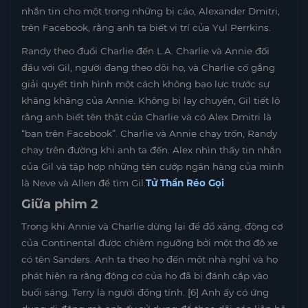
nhắn tin cho một trong những bị cáo, Alexander Dmitri,
trên Facebook, rằng anh ta biết vị trí của Yul Perrkins.
Randy theo đuổi Charlie đến L.A. Charlie và Annie đối
đầu với Gil, người đang theo dõi họ, và Charlie cố gắng
giải quyết tình hình một cách không bạo lực trước sự
khăng khăng của Annie. Không bị lay chuyển, Gil tiết lộ
rằng anh biết tên thật của Charlie và có Alex Dmitri là
“bạn trên Facebook”. Charlie và Annie chạy trốn, Randy
chạy trên đường khi anh ta đến. Alex nhìn thấy tin nhắn
của Gil và tập hợp những tên cướp ngân hàng của mình
là Neve và Allen để tìm Gil.
Tử Thần Réo Gọi
Giữa phim 2
Trong khi Annie và Charlie dừng lại để đổ xăng, động cơ
của Continental được chiêm ngưỡng bởi một thợ độ xe
có tên Sanders. Anh ta theo họ đến một nhà nghỉ và họ
phát hiện ra rằng động cơ của họ đã bị đánh cắp vào
buổi sáng. Terry là người đồng tính. [6] Anh ấy có ứng