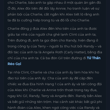
cho Charlie, bảo anh ta gặp nhau ở một quán ăn gần đó.
Ở đó, Alex đòi tiền để đổi lấy Annie; họ tranh luận về sự
phản bội của Charlie, cắt ngắn khi Alex tiết lộ rằng anh
ta đã bị cưỡng hiếp trong tù và đổ lỗi cho Charlie.
Charlie đồng ý đưa Alex đến kho tiền của anh ta được
giấu tại nhà của người cha ghẻ lạnh Clint của anh ta;
Trên đường đi, anh ta gọi điện cho Randy, hiện đang ở
trong công ty của Terry – người bị thu hút bởi Randy – và
đối tác của anh ta là Angela Roth (Carly Hatter), bằng địa
chỉ của cha anh ta. Cả ba đón Gil trên đường đi.
Tử Thần
Réo Gọi
Tại nhà Clint, Charlie và cha của anh ấy làm hòa khi họ
đào túi tiền của anh ấy. Cha của anh ấy đề cập đến
chiếc xe đua Địa hình Hạng 1 của anh ấy và tấn công đội
của Alex khi Charlie và Annie trốn thoát trong tay đua,
ngay khi Gil, Randy, Terry và Angela đến. Randy bắn Alex
và bắt giữ những tên trộm. Hai cảnh sát khác bắt giữ phi
hành đoàn của Alex, khen ngợi công việc của Randy và