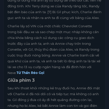
dụng di động mà anh ấy sử dụng để theo dõi các liên hệ
đồng tính. Khi Terry dừng xe của Randy tăng tốc, Randy
bật đèn báo của anh ta. [7] Bị Gil phục kích, Charlie đánh
gục anh ta và nhận ra anh ta đi cùng với băng của Alex.
Charlie lấy số VIN của một chiếc Chevrolet Corvette
trong bãi đậu xe và sao chép một mục nhập không cần
chìa khóa bằng cách sử dụng các công cụ giao dịch
trước đây của anh ta; anh và Annie chạy trốn trong
Corvette, với Gil, thủy thủ đoàn của Alex, và Randy trong
cuộc truy đuổi nóng bỏng. Annie và Charlie tranh cãi về
quá khứ của anh ta, và anh ta tiết lộ rằng anh ta là tài xế
lái xe cho 13 vụ cướp ngân hàng và đã đính hôn với
Neve.
Tử Thần Réo Gọi
Giữa phim 3
Sau khi thoát khỏi những kẻ truy đuổi họ, Annie đối mặt
với Charlie vì đã nói dối cô và tiếp tục mà không có anh
ta. Gil đồng ý đưa cô ấy đi hết quãng đường còn lại,
nhưng họ bị Alex, kẻ bắt Annie làm con tin và gọi điện