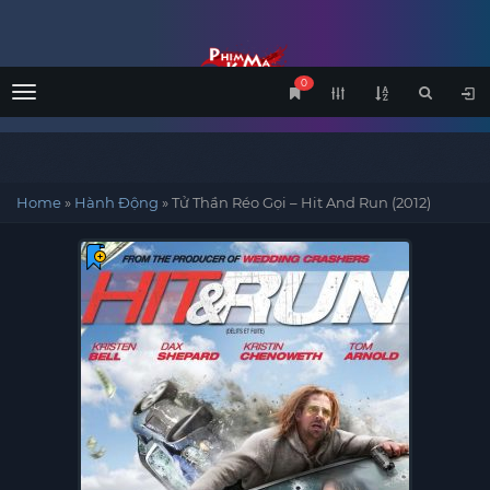
0
Menu
Home
»
Hành Động
»
Tử Thần Réo Gọi – Hit And Run (2012)