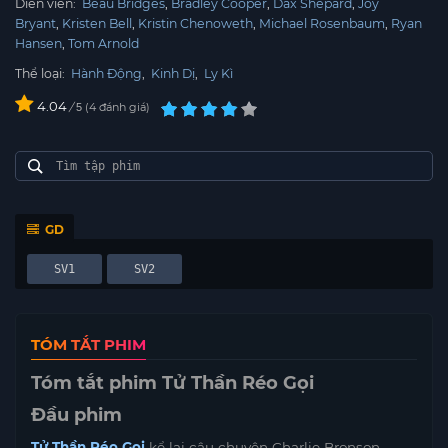
Diễn viên:
Beau Bridges
Bradley Cooper
Dax Shepard
Joy
Bryant
Kristen Bell
Kristin Chenoweth
Michael Rosenbaum
Ryan
Hansen
Tom Arnold
Thể loại:
Hành Động
,
Kinh Dị
,
Ly Kì
4.04
/
4
đánh giá
5
GD
SV1
SV2
TÓM TẮT PHIM
Tóm tắt phim Tử Thần Réo Gọi
Đầu phim
Tử Thần Réo Gọi
kể lại câu chuyện Charlie Bronson