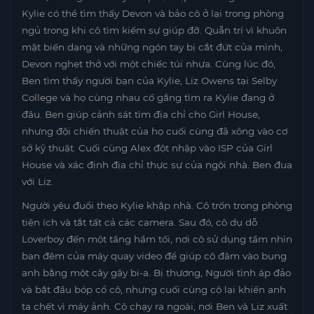
Kylie có thể tìm thấy Devon và bảo cô ở lại trong phòng
ngủ trong khi cô tìm kiếm sự giúp đỡ. Quẫn trí vì khuôn
mặt biến dạng và những ngón tay bị cắt đứt của mình,
Devon nghẹt thở với một chiếc túi nhựa. Cùng lúc đó,
Ben tìm thấy người bạn của Kylie, Liz Owens tại Selby
College và họ cùng nhau cố gắng tìm ra Kylie đang ở
đâu. Ben giúp cảnh sát tìm địa chỉ cho Girl House,
nhưng đội chiến thuật của họ cuối cùng đã xông vào cơ
sở kỹ thuật. Cuối cùng Alex đột nhập vào ISP của Girl
House và xác định địa chỉ thực sự của ngôi nhà. Ben đua
với Liz.
Người yêu đuổi theo Kylie khắp nhà. Cô trốn trong phòng
tiện ích và tắt tất cả các camera. Sau đó, cô dụ dỗ
Loverboy đến một tầng hầm tối, nơi cô sử dụng tầm nhìn
ban đêm của máy quay video để giúp cô đâm vào bụng
anh bằng một cây gậy bi-a. Bị thương, Người tình áp đảo
và bắt đầu bóp cổ cô, nhưng cuối cùng cô lại khiến anh
ta chết vì máy ảnh. Cô chạy ra ngoài, nơi Ben và Liz xuất