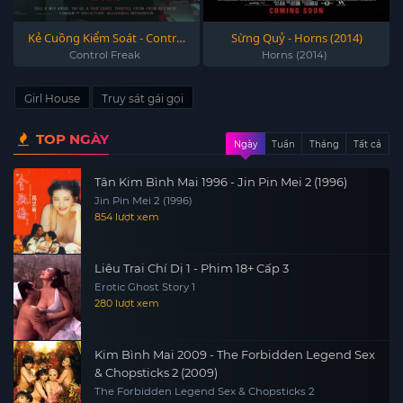
Kẻ Cuồng Kiểm Soát - Control
Sừng Quỷ - Horns (2014)
Freak 2025
Control Freak
Horns (2014)
Girl House
Truy sát gái gọi
TOP NGÀY
Ngày
Tuần
Tháng
Tất cả
Tân Kim Bình Mai 1996 - Jin Pin Mei 2 (1996)
Jin Pin Mei 2 (1996)
854 lượt xem
Liêu Trai Chí Dị 1 - Phim 18+ Cấp 3
Erotic Ghost Story 1
280 lượt xem
Kim Bình Mai 2009 - The Forbidden Legend Sex
& Chopsticks 2 (2009)
The Forbidden Legend Sex & Chopsticks 2