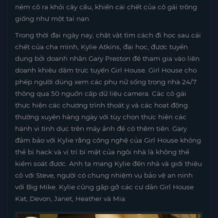
ném cô ra khỏi cây cầu, khiến cái chết của cô gái trông
giống như một tai nạn.
Trong thời đại ngày nay, chật vật tìm cách đi học sau cái
chết của cha mình, Kylie Atkins, đại học, được tuyển
dụng bởi doanh nhân Gary Preston để tham gia vào liên
doanh khiêu dâm trực tuyến Girl House. Girl House cho
phép người dùng xem các phụ nữ sống trong nhà 24/7
thông qua 50 nguồn cấp dữ liệu camera. Các cô gái
thực hiện các chương trình thoát y và các hoạt động
thường xuyên hàng ngày với tùy chọn thực hiện các
hành vi tình dục trên máy ảnh để có thêm tiền. Gary
đảm bảo với Kylie rằng công nghệ của Girl House không
thể bị hack và vị trí bí mật của ngôi nhà là không thể
kiểm soát được. Anh ta mang Kylie đến nhà và giới thiệu
cô với Steve, người có chung nhiệm vụ bảo vệ an ninh
với Big Mike. Kylie cũng gặp gỡ các cư dân Girl House
Kat, Devon, Janet, Heather và Mia.