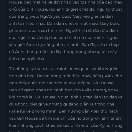
House, đeo mặt nạ và đột nhập vào tòa nhà của các máy
chủ của Girl House, nơi anh ta giết chết đội ngũ kỹ thuật
của trang web. Người yêu buộc Gary vào ghế và đâm
anh ta nhiều nhát. Dần dần chết vì mất máu, Gary buộc
phải xem qua màn hình khi Người tình đi đến địa điểm
của ngôi nhà và tiếp tục cơn thịnh nộ của mình. Người
yêu giết Steve tại cổng nhà an ninh. Sau đó, anh ta bóp
cổ Anna bằng một sợi dây thừng trong phòng tắt máy
ảnh của ngôi nhà.
Từ phòng ký túc xá của mình, Alex quan sát khi Người
tình phá hoại Devon trong một điệu nhảy riêng. Alex cho
Ben thấy cuộc tàn sát diễn ra trực tiếp tại Girl House.
Ben cố gắng nhắn tin cảnh báo cho Kylie nhưng, ngay
khi cô trở lại Girl House, Người tình ùn tắc liên lạc đến và
đi. Không biết gì về những gì đang diễn ra trong nhà,
Kylie lui về phòng mình. Ben hướng dẫn Alex thử hack
vào Girl House để tìm địa chỉ của nó trong khi anh ta tìm
kiếm những cách khác để xác định vị trí của Kylie. Trong