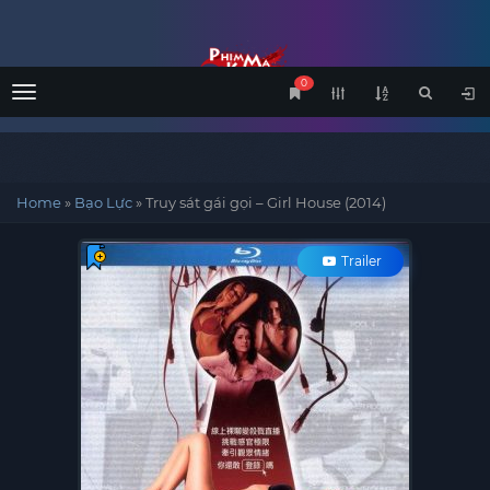
0
Menu
Home
»
Bạo Lực
»
Truy sát gái gọi – Girl House (2014)
Trailer