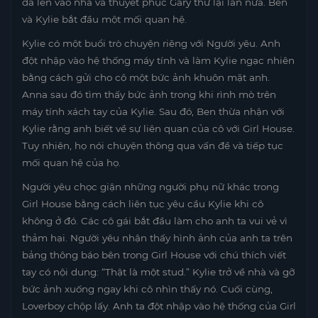
đã lẻn vào nhà và thuyết phục Gary thử lại lần nữa. Ben
và Kylie bắt đầu một mối quan hệ.
Kylie có một buổi trò chuyện riêng với Người yêu. Anh
đột nhập vào hệ thống máy tính và làm Kylie ngạc nhiên
bằng cách gửi cho cô một bức ảnh khuôn mặt anh.
Anna sau đó tìm thấy bức ảnh trong khi rình mò trên
máy tính xách tay của Kylie. Sau đó, Ben thừa nhận với
Kylie rằng anh biết về sự liên quan của cô với Girl House.
Tuy nhiên, họ nói chuyện thông qua vấn đề và tiếp tục
mối quan hệ của họ.
Người yêu chọc giận những người phụ nữ khác trong
Girl House bằng cách liên tục yêu cầu Kylie khi cô
không ở đó. Các cô gái bắt đầu làm cho anh ta vui vẻ vì
thảm hại. Người yêu nhận thấy hình ảnh của anh ta trên
bảng thông báo bên trong Girl House với chú thích viết
tay có nội dung: “Thật là một stud.” Kylie trở về nhà và gỡ
bức ảnh xuống ngay khi cô nhìn thấy nó. Cuối cùng,
Loverboy chộp lấy. Anh ta đột nhập vào hệ thống của Girl