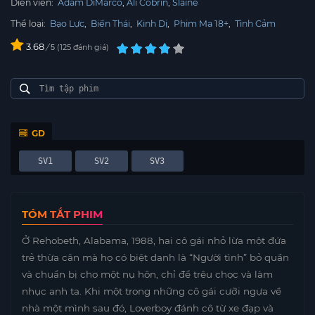
Diễn viên:
Adam DiMarco
Ali Cobrin
Slaine
Thể loại:
Bạo Lực
,
Biến Thái
,
Kinh Dị
,
Phim Ma 18+
,
Tình Cảm
3.68
/
125
đánh giá
5
GD
SV1
SV2
SV3
TÓM TẮT PHIM
Ở Rehobeth, Alabama, 1988, hai cô gái nhỏ lừa một đứa
trẻ thừa cân mà họ có biệt danh là “Người tình” bỏ quần
và chuẩn bị cho một nụ hôn, chỉ để trêu chọc và làm
nhục anh ta. Khi một trong những cô gái cưỡi ngựa về
nhà một mình sau đó, Loverboy đánh cô từ xe đạp và