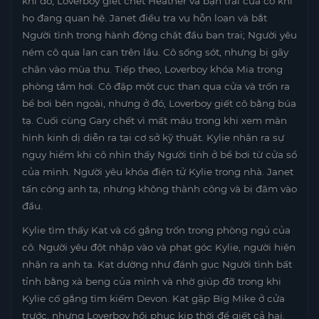
khi đó, Loverboy giết chết Heather và bạn trai của cô khi
họ đang quan hệ. Janet điều tra vụ hỗn loạn và bắt
Người tình trong hành động chặt đầu bạn trai; Người yêu
ném cô qua lan can trên lầu. Cô sống sót, nhưng bị gãy
chân vào mùa thu. Tiếp theo, Loverboy khóa Mia trong
phòng tắm hơi. Cô đập một cục than qua cửa và trốn ra
bể bơi bên ngoài, nhưng ở đó, Loverboy giết cô bằng búa
tạ. Cuối cùng Gary chết vì mất máu trong khi xem màn
hình kinh dị diễn ra tại cơ sở kỹ thuật. Kylie nhận ra sự
nguy hiểm khi cô nhìn thấy Người tình ở bể bơi từ cửa sổ
của mình. Người yêu khóa điện tử Kylie trong nhà. Janet
tấn công anh ta, nhưng không thành công và bị đâm vào
đầu.
Kylie tìm thấy Kat và cố gắng trốn trong phòng ngủ của
cô. Người yêu đột nhập vào và phạt góc Kylie, người hiện
nhận ra anh ta. Kat dường như đánh gục Người tình bất
tỉnh bằng xà beng của mình và nhờ giúp đỡ trong khi
Kylie cố gắng tìm kiếm Devon. Kat gặp Big Mike ở cửa
trước, nhưng Loverboy hồi phục kịp thời để giết cả hai.