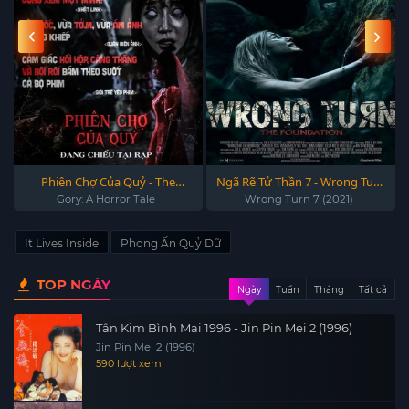
Phiên Chợ Của Quỷ - The
Ngã Rẽ Tử Thần 7 - Wrong Turn
Cursed: Insatiable Desires 2025
(2021)
Gory: A Horror Tale
Wrong Turn 7 (2021)
It Lives Inside
Phong Ấn Quỷ Dữ
TOP NGÀY
Ngày
Tuần
Tháng
Tất cả
Tân Kim Bình Mai 1996 - Jin Pin Mei 2 (1996)
Jin Pin Mei 2 (1996)
590 lượt xem