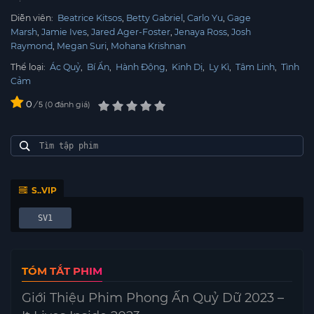
Diễn viên:
Beatrice Kitsos
Betty Gabriel
Carlo Yu
Gage
Marsh
Jamie Ives
Jared Ager-Foster
Jenaya Ross
Josh
Raymond
Megan Suri
Mohana Krishnan
Thể loại:
Ác Quỷ
,
Bí Ẩn
,
Hành Động
,
Kinh Dị
,
Ly Kì
,
Tâm Linh
,
Tình
Cảm
0
/
0
đánh giá
5
S..VIP
SV1
TÓM TẮT PHIM
Giới Thiệu Phim Phong Ấn Quỷ Dữ 2023 –