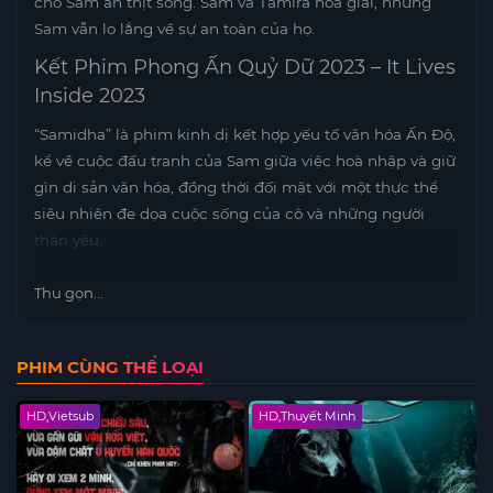
cho Sam ăn thịt sống. Sam và Tamira hòa giải, nhưng
Sam vẫn lo lắng về sự an toàn của họ.
Kết Phim Phong Ấn Quỷ Dữ 2023 – It Lives
Inside 2023
“Samidha” là phim kinh dị kết hợp yếu tố văn hóa Ấn Độ,
kể về cuộc đấu tranh của Sam giữa việc hoà nhập và giữ
gìn di sản văn hóa, đồng thời đối mặt với một thực thể
siêu nhiên đe dọa cuộc sống của cô và những người
thân yêu.
Thu gọn...
PHIM CÙNG THỂ LOẠI
HD,Vietsub
HD,Thuyết Minh