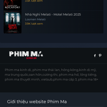
3.5K lượt xem
Nhà Nghỉ Melati - Motel Melati 2025
Losmen Melati
3.9K lượt xem
Phim ma kinh dị, phim ma thái lan, hồng kông,kinh dị mỹ,
ma trung quốc,oan hồn,cương thi, phim ma hd, lồng tiếng,
phim ma thuyết minh, vietsub,phim ma cấp 3, phim ma 18+
Giới thiệu website Phim Ma