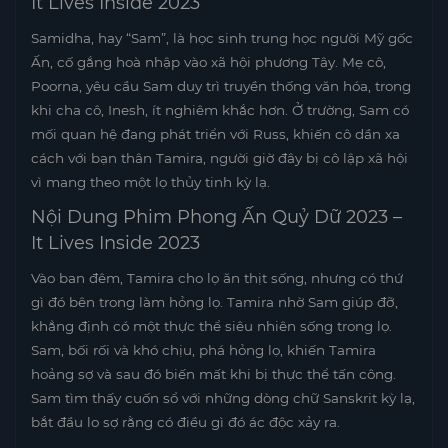
It Lives Inside 2023
Samidha, hay “Sam”, là học sinh trung học người Mỹ gốc
Ấn, cố gắng hoà nhập vào xã hội phương Tây. Mẹ cô,
Poorna, yêu cầu Sam duy trì truyền thống văn hóa, trong
khi cha cô, Inesh, ít nghiêm khắc hơn. Ở trường, Sam có
mối quan hệ đang phát triển với Russ, khiến cô dần xa
cách với bạn thân Tamira, người giờ đây bị cô lập xã hội
vì mang theo một lọ thủy tinh kỳ lạ.
Nội Dung Phim Phong Ấn Quỷ Dữ 2023 –
It Lives Inside 2023
Vào ban đêm, Tamira cho lọ ăn thịt sống, nhưng có thứ
gì đó bên trong làm hỏng lọ. Tamira nhờ Sam giúp đỡ,
khẳng định có một thực thể siêu nhiên sống trong lọ.
Sam, bối rối và khó chịu, phá hỏng lọ, khiến Tamira
hoảng sợ và sau đó biến mất khi bị thực thể tấn công.
Sam tìm thấy cuốn sổ với những dòng chữ Sanskrit kỳ lạ,
bắt đầu lo sợ rằng có điều gì đó ác độc xảy ra.