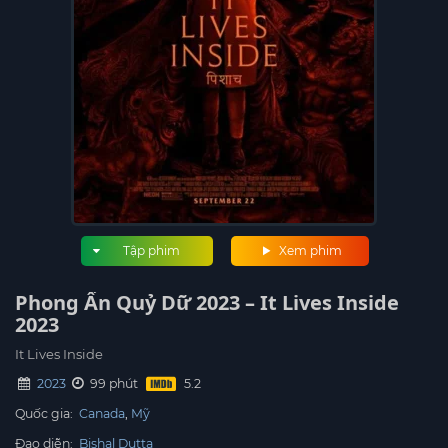
Tập phim
Xem phim
Phong Ấn Quỷ Dữ 2023 – It Lives Inside
2023
It Lives Inside
2023
99 phút
Quốc gia:
Canada
Mỹ
Đạo diễn:
Bishal Dutta