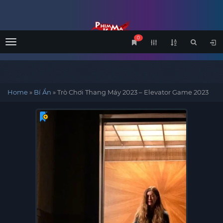
0
Menu
Home
»
Bí Ẩn
»
Trò Chơi Thang Máy 2023 – Elevator Game 2023