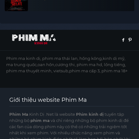
Phim ma kinh dị, phim ma thái lan, hồng kông,kinh dị mỹ,
ma trung quốc,oan hồn,cương thi, phim ma hd, lồng tiếng,
phim ma thuyết minh, vietsub,phim ma cấp 3, phim ma 18+
Giới thiệu website Phim Ma
Phim Ma
Kinh Dị .Net là website
Phim kinh dị
tuyển tập
những bộ
phim ma
và chỉ riêng những bộ phim kinh dị để
các fan của dòng phim này có thể có những trải ngiệm tốt
nhất khi xem phim. Với nhiều chức năng xem phim và
những bộ phim kinh điển nhất sẽ làm bạn hồi hộp nhất khi