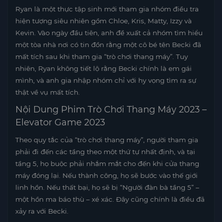
Ryan là một thực tập sinh mới tham gia nhóm điều tra
hiện tượng siêu nhiên gồm Chloe, Kris, Matty, Izzy và
Kevin. Vào ngày đầu tiên, anh đề xuất cả nhóm tìm hiểu
một tòa nhà nơi có tin đồn rằng một cô bé tên Becki đã
mất tích sau khi tham gia “trò chơi thang máy”. Tuy
nhiên, Ryan không tiết lộ rằng Becki chính là em gái
mình, và anh gia nhập nhóm chỉ với hy vọng tìm ra sự
thật về vụ mất tích.
Nội Dung Phim Trò Chơi Thang Máy 2023 –
Elevator Game 2023
Theo quy tắc của “trò chơi thang máy”, người tham gia
phải đi đến các tầng theo một thứ tự nhất định, và tại
tầng 5, họ buộc phải nhắm mắt cho đến khi cửa thang
máy đóng lại. Nếu thành công, họ sẽ bước vào thế giới
linh hồn. Nếu thất bại, họ sẽ bị “Người đàn bà tầng 5” –
một hồn ma báo thù – xé xác. Đây cũng chính là điều đã
xảy ra với Becki.