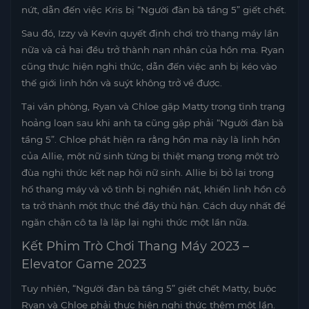
nứt, dẫn đến việc Kris bị “Người đàn bà tầng 5” giết chết.
Sau đó, Izzy và Kevin quyết định chơi trò thang máy lần
nữa và cả hai đều trở thành nạn nhân của hồn ma. Ryan
cũng thực hiện nghi thức, dẫn đến việc anh bị kéo vào
thế giới linh hồn và suýt không trở về được.
Tại văn phòng, Ryan và Chloe gặp Matty trong tình trạng
hoảng loạn sau khi anh ta cũng gặp phải “Người đàn bà
tầng 5”. Chloe phát hiện ra rằng hồn ma này là linh hồn
của Allie, một nữ sinh từng bị thiệt mạng trong một trò
đùa nghi thức kết nạp hội nữ sinh. Allie bị bỏ lại trong
hố thang máy và vô tình bị nghiền nát, khiến linh hồn cô
ta trở thành một thực thể đầy thù hận. Cách duy nhất để
ngăn chặn cô ta là lặp lại nghi thức một lần nữa.
Kết Phim Trò Chơi Thang Máy 2023 –
Elevator Game 2023
Tuy nhiên, “Người đàn bà tầng 5” giết chết Matty, buộc
Ryan và Chloe phải thực hiện nghi thức thêm một lần.