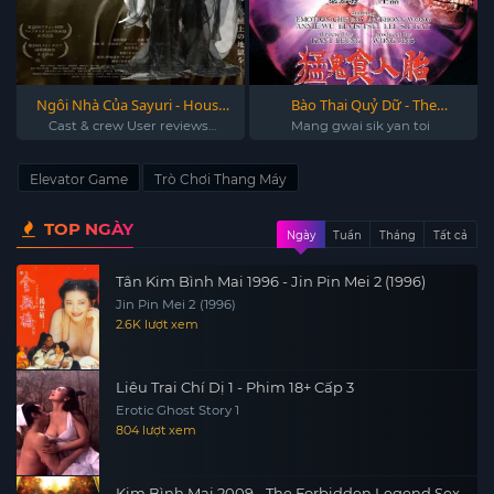
Ngôi Nhà Của Sayuri - House
Bào Thai Quỷ Dữ - The
Of Sayuri 2024
Demon's Baby 1998
Cast & crew User reviews
Mang gwai sik yan toi
IMDbPro Sayuri
Elevator Game
Trò Chơi Thang Máy
TOP NGÀY
Ngày
Tuần
Tháng
Tất cả
Tân Kim Bình Mai 1996 - Jin Pin Mei 2 (1996)
Jin Pin Mei 2 (1996)
2.6K lượt xem
Liêu Trai Chí Dị 1 - Phim 18+ Cấp 3
Erotic Ghost Story 1
804 lượt xem
Kim Bình Mai 2009 - The Forbidden Legend Sex