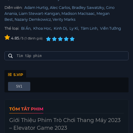
Diễn viên:
Adam Hurtig
Alec Carlos
Bradley Sawatzky
Gino
Anania
Liam Stewart-Kanigan
Madison MacIsaac
Megan
Best
Nazariy Demkowicz
Verity Marks
Thể loại:
Bí Ẩn
,
Khoa Học
,
Kinh Dị
,
Ly Kì
,
Tâm Linh
,
Viễn Tưỡng
4.85
/
1
đánh giá
5
S.VIP
SV1
TÓM TẮT PHIM
Giới Thiệu Phim Trò Chơi Thang Máy 2023
– Elevator Game 2023