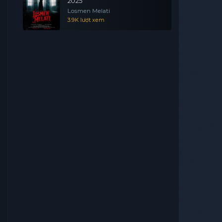
2025
Losmen Melati
3.9K lượt xem