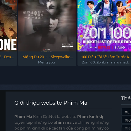
 - Dead
Mộng Du 2011 - Sleepwalker
100 Điều Tôi Sẽ Làm Trước Kh
2011
Trở Thành Zombie - Zom 100
Meng you
Zon 100: Zonbi ni naru made
ni shitai 100 no koto
Bucket List of the Dead
Thẻ
Giới thiệu website Phim Ma
Li
Phim Ma
Kinh Dị .Net là website
Phim kinh dị
l
tuyển tập những bộ
phim ma
và chỉ riêng những
bộ phim kinh dị để các fan của dòng phim này có
N