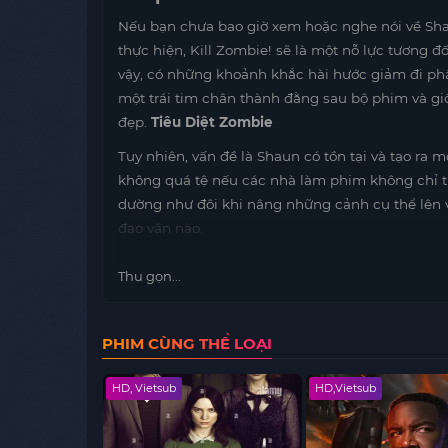
Nếu bạn chưa bao giờ xem hoặc nghe nói về Sha
thực hiện, Kill Zombie! sẽ là một nỗ lực tương đố
vậy, có những khoảnh khắc hài hước giảm đi ph
một trái tim chân thành đằng sau bộ phim và g
đẹp.
Tiêu Diệt Zombie
Tuy nhiên, vấn đề là Shaun có tồn tại và tạo ra 
không quá tệ nếu các nhà làm phim không chỉ t
dường như đôi khi nâng những cảnh cụ thể lên 
đạo văn nào.
Thu gọn...
PHIM CÙNG THỂ LOẠI
HD, Vietsub
HD,Vietsub