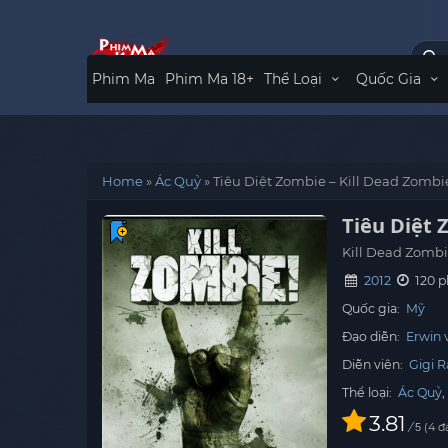
Phim Ma
Phim Ma 18+
Thể Loại
Quốc Gia
Home
»
Ác Quỷ
»
Tiêu Diệt Zombie – Kill Dead Zombie
Tiêu Diệt 
Kill Dead Zombi
2012
120 
Quốc gia:
Mỹ
Đạo diễn:
Erwin 
Diễn viên:
Gigi R
Thể loại:
Ác Quỷ
3.81
/
4
đá
5