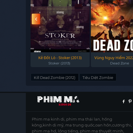
i - Hit And Run
Kẻ Đốt Lò - Stoker (2013)
Vùng Nguy Hiểm 2022
12)
Zone 2022
o-goi-2012
Stoker (2013)
Dead Zone
Kill Dead Zombie (2012)
Tiêu Diệt Zombie
Phim ma kinh dị, phim ma thái lan, hồng
kông,kinh dị mỹ, ma trung quốc,oan hồn,cương thi,
phim ma hd, lồng tiếng, phim ma thuyết minh,