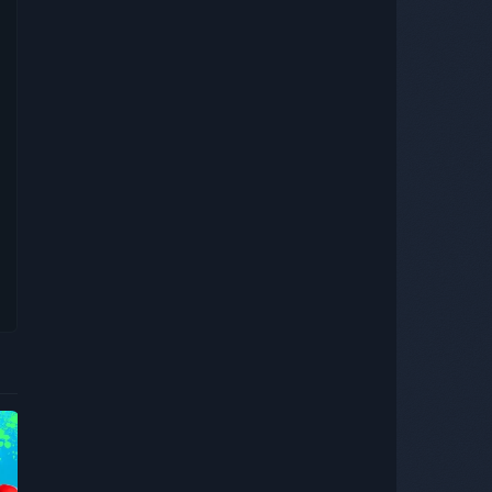
HD,Vietsub
H