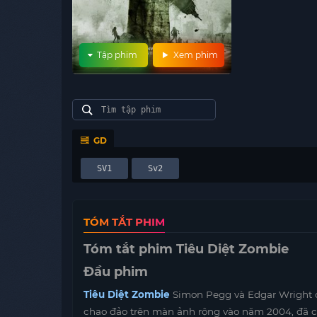
Tập phim
Xem phim
GD
SV1
Sv2
TÓM TẮT PHIM
Tóm tắt phim Tiêu Diệt Zombie
Đầu phim
Tiêu Diệt Zombie
Simon Pegg và Edgar Wright có
chao đảo trên màn ảnh rộng vào năm 2004, đã c