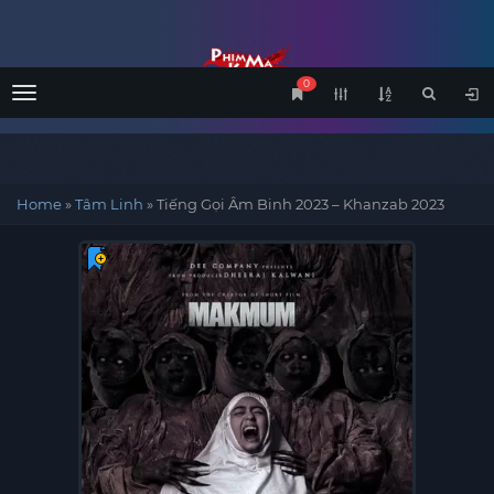
0
Menu
Home
»
Tâm Linh
»
Tiếng Gọi Âm Binh 2023 – Khanzab 2023