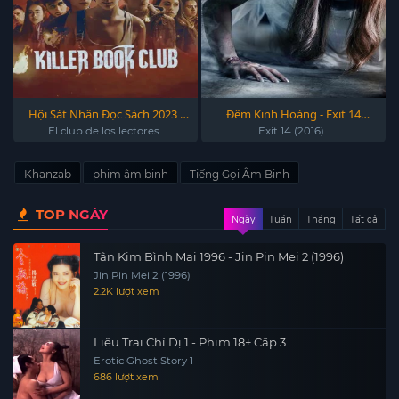
Hội Sát Nhân Đọc Sách 2023 -
Đêm Kinh Hoàng - Exit 14
Killer Book Club 2023
(2016)
El club de los lectores
Exit 14 (2016)
criminales
Khanzab
phim âm binh
Tiếng Gọi Âm Binh
TOP NGÀY
Ngày
Tuần
Tháng
Tất cả
Tân Kim Bình Mai 1996 - Jin Pin Mei 2 (1996)
Jin Pin Mei 2 (1996)
2.2K lượt xem
Liêu Trai Chí Dị 1 - Phim 18+ Cấp 3
Erotic Ghost Story 1
686 lượt xem