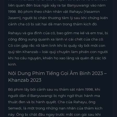
liên quan đến bùa ngải xảy ra tại Banyuwangi vào năm
1998. Bộ phim theo chân nhân vật Rahayu (Yasamin
Jasem), người bị chấn thương tâm lý sau khi chứng kiến
cảnh cha cô bị sát hại dã man trong thảm kịch đó.
Rahayu và gia đình của cô, bao gồm mẹ kế và em trai, bị
cộng đồng xung quanh xa lánh vì cái chết của cha cô.
Cô còn gặp rắc rối tâm linh khi bị quấy rầy bởi một con
quỷ tên Khanzab – loài quỷ chuyên làm phiền con người
khi họ cầu nguyện, khiến họ xao lãng và quên đi các lời
kinh.
Nội Dung Phim Tiếng Gọi Âm Binh 2023 –
Khanzab 2023
Bộ phim lấy bối cảnh sau vụ thảm sát năm 1998, khi
người dân ở Banyuwangi bị nghi ngờ thực hành ma
thuật đen và bị hành quyết. Cha của Rahayu, ông
Semedi, là một trong những nạn nhân của thảm kịch
này. Ông bị chặt đầu ngay trước mắt con gái sau khi