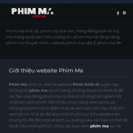
Phim ma kinh dị, phim ma thái lan, hồng kông,kinh dị mỹ,
ma trung quốc,oan hồn,cương thi, phim ma hd, lồng tiếng,
phim ma thuyết minh, vietsub,phim ma cấp 3, phim ma 18+
Giới thiệu website Phim Ma
Phim Ma
Kinh Dị .Net là website
Phim kinh dị
tuyển tập
những bộ
phim ma
và chỉ riêng những bộ phim kinh dị để
các fan của dòng phim này có thể có những trải ngiệm tốt
nhất khi xem phim. Với nhiều chức năng xem phim và
những bộ phim kinh điển nhất sẽ làm bạn hồi hộp nhất khi
xem phim. Vì lý do để duy trì kinh phí lưu trữ website nên
chúng tôi đã đặt một số dịch vụ quảng cáo, các bạn có thể tắt
nó đi nếu không thích. Chúc các bạn xem
phim ma
vui vẻ