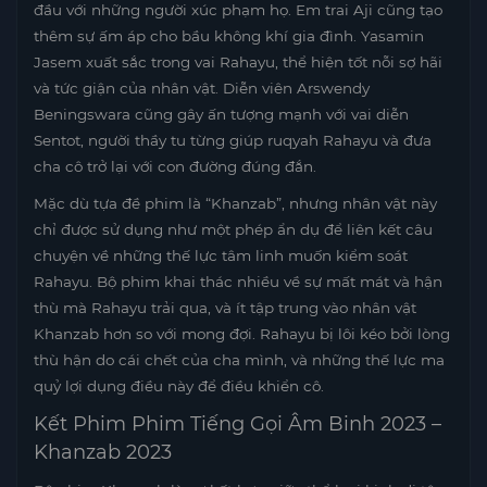
đầu với những người xúc phạm họ. Em trai Aji cũng tạo
thêm sự ấm áp cho bầu không khí gia đình. Yasamin
Jasem xuất sắc trong vai Rahayu, thể hiện tốt nỗi sợ hãi
và tức giận của nhân vật. Diễn viên Arswendy
Beningswara cũng gây ấn tượng mạnh với vai diễn
Sentot, người thầy tu từng giúp ruqyah Rahayu và đưa
cha cô trở lại với con đường đúng đắn.
Mặc dù tựa đề phim là “Khanzab”, nhưng nhân vật này
chỉ được sử dụng như một phép ẩn dụ để liên kết câu
chuyện về những thế lực tâm linh muốn kiểm soát
Rahayu. Bộ phim khai thác nhiều về sự mất mát và hận
thù mà Rahayu trải qua, và ít tập trung vào nhân vật
Khanzab hơn so với mong đợi. Rahayu bị lôi kéo bởi lòng
thù hận do cái chết của cha mình, và những thế lực ma
quỷ lợi dụng điều này để điều khiển cô.
Kết Phim Phim Tiếng Gọi Âm Binh 2023 –
Khanzab 2023