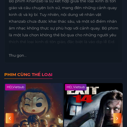
Bộ phim Khanzab là sự kết hợp giữa thể loại kinh dị tôn
giáo và câu chuyện lịch sử, mang đến những cảnh quay
kinh dị và kỳ bí. Tuy nhiên, nội dung về nhân vật
Khanzab chưa được khai thác sâu, và một số điểm nhấn
âm nhạc không thực sự phù hợp với cảnh quay. Bộ phim
là một lựa chọn không thể bỏ qua cho những người yêu
thích thể loại kinh dị tôn giáo, đặc biệt là vào dịp lễ Eid.
Thu gọn...
PHIM CÙNG THỂ LOẠI
HD,Vietsub
HD, Vietsub