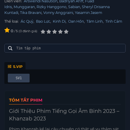
Diễn viên:
Arswendi Nasution
Badriyah Afiff
Fuad
Idris
Munggaran
Rizky Hanggono
Sabian
Sheryl Drisanna
Kuntadi
Tika Bravani
Vonny Anggraini
Yasamin Jasem
Thể loại:
Ác Quỷ
,
Bạo Lực
,
Kinh Dị
,
Oan Hồn
,
Tâm Linh
,
Tình Cảm
0
/
0
đánh giá
5
S.VIP
SV1
TÓM TẮT PHIM
Giới Thiệu Phim Tiếng Gọi Âm Binh 2023 –
Khanzab 2023
Phim Khanzab kể lại câu chuyện có thật về vụ thảm sát