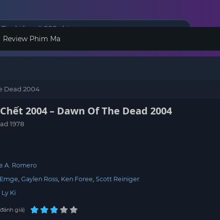
Review Phim Ma
he Dead 2004
 Chết 2004 – Dawn Of The Dead 2004
ad 1978
e A. Romero
 Emge
Gaylen Ross
Ken Foree
Scott Reiniger
,
Ly Kì
đánh giá