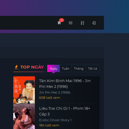
0
TOP NGÀY
Ngày
Tuần
Tháng
Tất cả
Tân Kim Bình Mai 1996 - Jin
Pin Mei 2 (1996)
Jin Pin Mei 2 (1996)
608 lượt xem
Liêu Trai Chí Dị 1 - Phim 18+
Cấp 3
Erotic Ghost Story 1
184 lượt xem