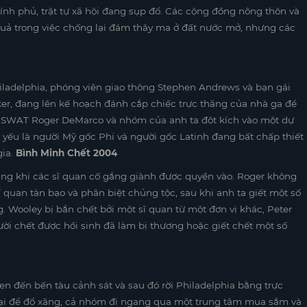
ính phủ, trật tự xã hội đang sụp đổ. Các cộng đồng nông thôn và
quả trong việc chống lại đám thây ma ở đất nước mở, nhưng các
iladelphia, phóng viên giao thông Stephen Andrews và bạn gái
er, đang lên kế hoạch đánh cắp chiếc trực thăng của nhà ga để
sát SWAT Roger DeMarco và nhóm của anh ta đột kích vào một dự
yếu là người Mỹ gốc Phi và người gốc Latinh đang bất chấp thiết
gia.
Bình Minh Chết 2004
úng khi các sĩ quan cố gắng giành được quyền vào. Roger không
quan tàn bạo và phân biệt chủng tộc, sau khi anh ta giết một số
 Wooley bị bắn chết bởi một sĩ quan từ một đơn vị khác, Peter
i chết được hồi sinh đã làm bị thương hoặc giết chết một số
n đến bến tàu cảnh sát và sau đó rời Philadelphia bằng trực
 lại để đổ xăng, cả nhóm đi ngang qua một trung tâm mua sắm và