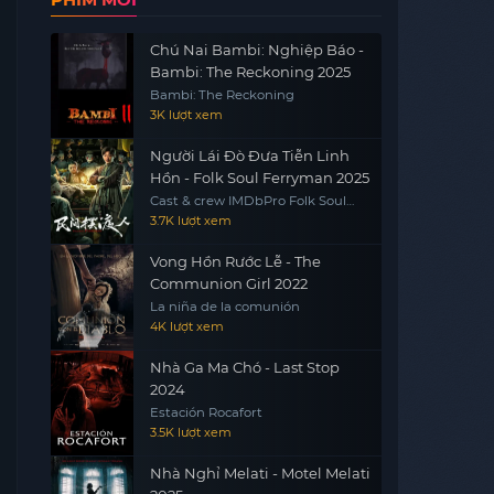
Chú Nai Bambi: Nghiệp Báo -
Bambi: The Reckoning 2025
Bambi: The Reckoning
3K lượt xem
Người Lái Đò Đưa Tiễn Linh
Hồn - Folk Soul Ferryman 2025
Cast & crew IMDbPro Folk Soul
Ferryman
3.7K lượt xem
Vong Hồn Rước Lễ - The
Communion Girl 2022
La niña de la comunión
4K lượt xem
Nhà Ga Ma Chó - Last Stop
2024
Estación Rocafort
3.5K lượt xem
Nhà Nghỉ Melati - Motel Melati