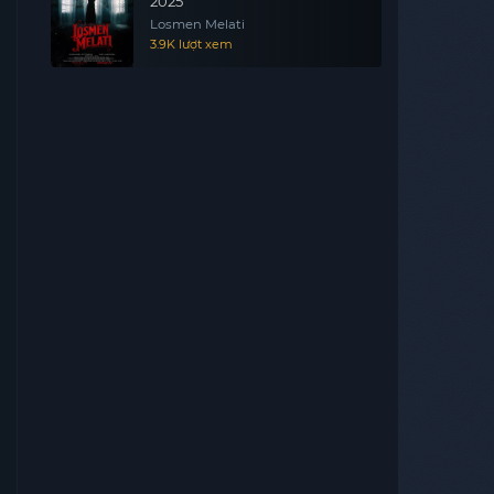
2025
Losmen Melati
3.9K lượt xem