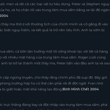
huốc men và tất cả các loại vật tư tiêu dùng. Peter và Stephen ngụy
của họ, và họ chặn lối vào trung tâm mua sắm bằng xe tải để ngăn
 2004
 thây ma thờ ơ với thương tích của chính mình và cố gắng đi vào
c biệt nguy hiểm, và kết quả là trở nên liều lĩnh. Anh ta sớm bị
ua sắm, cả bốn tận hưởng một lối sống khoái lạc với tất cả hàng
họ với nhiều mặt hàng của trung tâm mua sắm. Roger cuối cùng
 anh ta trở lại thành một thây ma, Peter bắn vào đầu anh ta và sau
ẩn cấp ngừng truyền, cho thấy rằng chính phủ đã sụp đổ. Bây giờ
g, phòng trường hợp họ có thể cần phải rời đi đột ngột. Fran nhờ
a bị giết hoặc mất khả năng lao động.
Bình Minh Chết 2004
c trực thăng đang bay và đột nhập vào trung tâm mua sắm, phá