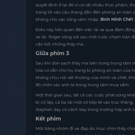
quyết định ở lại đó vì có rất nhiều thực phẩm, t
trang lối vào cầu thang dẫn đến phòng an toàn 
không cho xác sống xâm nhập.
Bình Minh Chết
Điều này liên quan đến việc lái xe qua đám đông
xe tải. Roger sống sót sau một cuộc chạm trán đặ
cắn bởi những thây ma.
Giữa phim 3
Sau khi dọn sạch thây ma bên trong trung tâm m
hóa có sẵn cho họ, trang bị phòng an toàn của 
không chịu nổi vết thương của mình và chết; Khi
đó chôn xác anh ta trong trung tâm mua sắm.
Một thời gian sau, tất cả các cuộc phát sóng kh
bị cô lập, cả ba tải một số tiếp tế vào trực thăn
Stephen dạy cô cách bay trong trường hợp anh t
Kết phim
Một băng nhóm đi xe đạp du mục nhìn thấy chiế