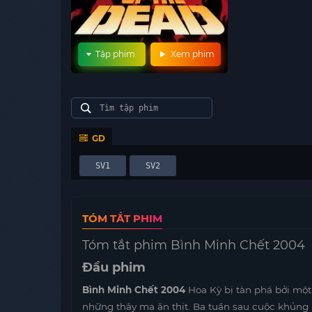
Tập phim
Xem phim
GD
SV1
SV2
TÓM TẮT PHIM
Tóm tắt phim Bình Minh Chết 2004
Đầu phim
Bình Minh Chết 2004
Hoa Kỳ bị tàn phá bởi một 
những thây ma ăn thịt. Ba tuần sau cuộc khủng h