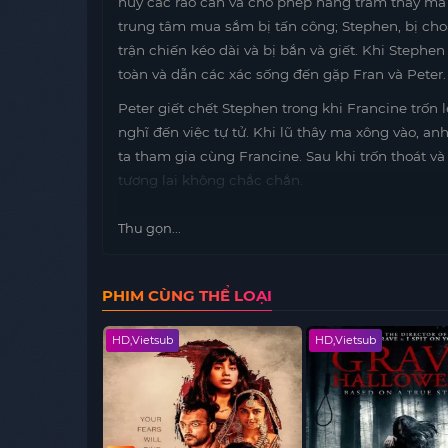
hủy các rào cản và cho phép hàng trăm thây ma 
trung tâm mua sắm bị tấn công; Stephen, bị cho
trận chiến kéo dài và bị bắn và giết. Khi Stephen
toàn và dẫn các xác sống đến gặp Fran và Peter.
Peter giết chết Stephen trong khi Francine trốn
nghĩ đến việc tự tử. Khi lũ thây ma xông vào, anh
ta tham gia cùng Francine. Sau khi trốn thoát và
tương lai không chắc chắn.
Thu gọn...
PHIM CÙNG THỂ LOẠI
HD,Vietsub
HD,Vietsub