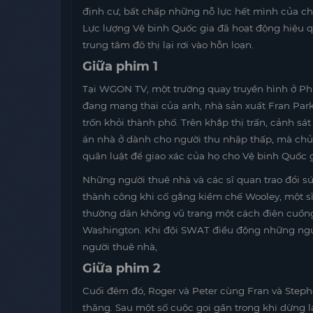
định cư; bất chấp những nỗ lực hết mình của ch
Lực lượng Vệ binh Quốc gia đã hoạt động hiệu 
trung tâm đô thị lại rơi vào hỗn loạn.
Giữa phim 1
Tại WGON TV, một trường quay truyền hình ở Ph
đang mang thai của anh, nhà sản xuất Fran Park
trốn khỏi thành phố. Trên khắp thị trấn, cảnh 
án nhà ở dành cho người thu nhập thấp, mà chủ 
quân luật để giao xác của họ cho Vệ binh Quốc 
Những người thuê nhà và các sĩ quan trao đổi s
thành công khi cố gắng kiềm chế Wooley, một sĩ 
thường dân không vũ trang một cách điên cuồng.
Washington. Khi đội SWAT điều động những ngườ
người thuê nhà,
Giữa phim 2
Cuối đêm đó, Roger và Peter cùng Fran và Stephe
thăng. Sau một số cuộc gọi gần trong khi dừng