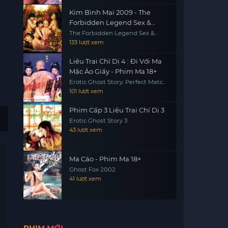
Kim Bình Mai 2009 - The
Forbidden Legend Sex &
Chopsticks 2 (2009)
The Forbidden Legend Sex &
Chopsticks 2
133 lượt xem
Liêu Trai Chí Dị 4 : Đi Với Ma
Mặc Áo Giấy - Phim Ma 18+
Erotic Ghost Story: Perfect Match
1997
101 lượt xem
Phim Cấp 3 Liêu Trai Chí Dị 3
Erotic Ghost Story 3
43 lượt xem
Ma Cáo - Phim Ma 18+
Ghost Fox 2002
41 lượt xem
PHIM MỚI