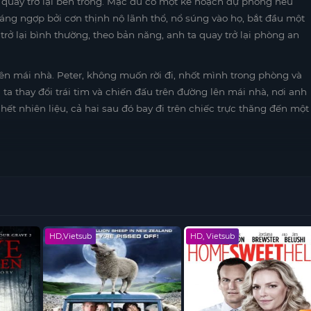
quay trở lại bên trong. Mặc dù có một kế hoạch dự phòng nếu
áng ngợp bởi cơn thịnh nộ lãnh thổ, nổ súng vào họ, bắt đầu một
 trở lại bình thường, theo bản năng, anh ta quay trở lại phòng an
 lên mái nhà. Peter, không muốn rời đi, nhốt mình trong phòng và
 ta thay đổi trái tim và chiến đấu trên đường lên mái nhà, nơi anh
 hết nhiên liệu, cả hai sau đó bay đi trên chiếc trực thăng đến một
HD,Vietsub
HD, Vietsub