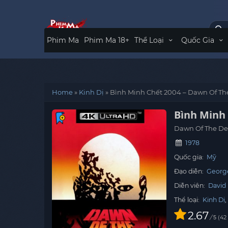
Phim Ma
Phim Ma 18+
Thể Loại
Quốc Gia
Home
»
Kinh Dị
»
Bình Minh Chết 2004 – Dawn Of T
Bình Minh
Dawn Of The De
1978
Quốc gia:
Mỹ
Đạo diễn:
Georg
Diễn viên:
David
Thể loại:
Kinh Dị
2.67
/
42
5