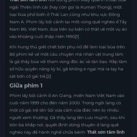
ngải Thiên linh cái (hay còn gọi là Kuman Thong), một
loại bùa phổ biến ở Thái Lan cũng như khu vực Đông
Nam Á. Phim lấy bối cảnh tại một vùng quê nghèo ở Tây
Nam Bộ, Việt Nam, dựa trên sự kiện có thật về một vụ án
vào khoảng cuối thập niên 1990[1]
Khi hung thủ giết chết bốn phụ nữ để làm loại bùa trên.
Bộ phim kể về một câu chuyện mà nhân vật trung tâm
là gã thầy bùa với tham vọng độc ác và tàn bạo. Rắp tâm
sở hữu quyền năng kỳ bí, gã không e ngại mà ra tay hạ
sát bốn cô gái trẻ.[2]
Giữa phim 1
Phim lấy bối cảnh ở An Giang, miền Nam Việt Nam vào
cuối năm 1999 cho đến năm 2000. Trong ngôi làng có
một cô gái trẻ tên Sỏi vừa câm vừa điếc nên bị nhiều
người xem thường. Gã thầy lang tên Lưu Huỳnh, sau khi
bôn ba khắp nơi, quyết định dừng thuyền ở làng quê
nghèo này để hành nghề chữa bệnh.
Thất sơn tâm linh