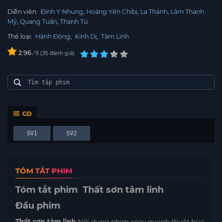
Diễn viên:
Đinh Y Nhung
Hoàng Yến Chibi
La Thành
Lâm Thanh
Mỹ
Quang Tuấn
Thanh Tú
Thể loại:
Hành Động
,
Kinh Dị
,
Tâm Linh
2.96
/
35
đánh giá
5
GD
SV1
SV2
TÓM TẮT PHIM
Tóm tắt phim Thất sơn tâm linh
Đầu phim
Thất sơn tâm linh
Nội dung phim xoay quanh thuật bùa