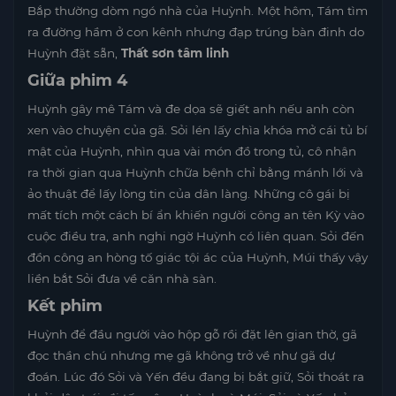
Bắp thường dòm ngó nhà của Huỳnh. Một hôm, Tám tìm
ra đường hầm ở con kênh nhưng đạp trúng bàn đinh do
Huỳnh đặt sẵn,
Thất sơn tâm linh
Giữa phim 4
Huỳnh gây mê Tám và đe dọa sẽ giết anh nếu anh còn
xen vào chuyện của gã. Sỏi lén lấy chìa khóa mở cái tủ bí
mật của Huỳnh, nhìn qua vài món đồ trong tủ, cô nhận
ra thời gian qua Huỳnh chữa bệnh chỉ bằng mánh lới và
ảo thuật để lấy lòng tin của dân làng. Những cô gái bị
mất tích một cách bí ẩn khiến người công an tên Kỳ vào
cuộc điều tra, anh nghi ngờ Huỳnh có liên quan. Sỏi đến
đồn công an hòng tố giác tội ác của Huỳnh, Múi thấy vậy
liền bắt Sỏi đưa về căn nhà sàn.
Kết phim
Huỳnh để đầu người vào hộp gỗ rồi đặt lên gian thờ, gã
đọc thần chú nhưng mẹ gã không trở về như gã dự
đoán. Lúc đó Sỏi và Yến đều đang bị bắt giữ, Sỏi thoát ra