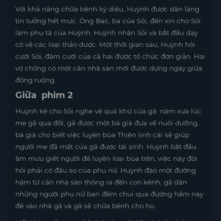
Với khả năng chữa bệnh kỳ diệu, Huỳnh được dân làng
tin tưởng hết mực. Ông Bạc, ba của Sỏi, đến xin cho Sỏi
làm phụ tá của Huỳnh. Huỳnh nhận Sỏi và bắt đầu dạy
cô về các loại thảo dược. Một thời gian sau, Huỳnh hỏi
cưới Sỏi, đám cưới của cả hai được tổ chức đơn giản. Hai
vợ chồng có một căn nhà sàn mới được dựng ngay giữa
đồng ruộng.
Giữa phim 2
Huỳnh kể cho Sỏi nghe về quá khứ của gã: năm xưa lúc
mẹ gã qua đời, gã được một bà già đưa về nuôi dưỡng,
bà già cho biết việc luyện bùa Thiên linh cái sẽ giúp
người mẹ đã mất của gã được tái sinh. Huỳnh bắt đầu
âm mưu giết người để luyện loại bùa trên, việc này đòi
hỏi phải có đầu sọ của phụ nữ. Huỳnh đào một đường
hầm từ căn nhà sàn thông ra đến con kênh, gã dặn
những người phụ nữ ban đêm chui qua đường hầm này
để vào nhà gã và gã sẽ chữa bệnh cho họ.