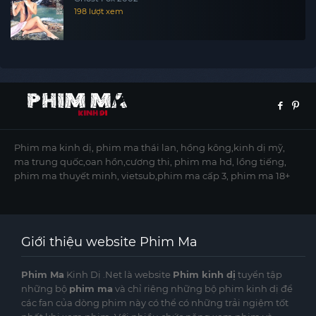
198 lượt xem
Phim ma kinh dị, phim ma thái lan, hồng kông,kinh dị mỹ,
ma trung quốc,oan hồn,cương thi, phim ma hd, lồng tiếng,
phim ma thuyết minh, vietsub,phim ma cấp 3, phim ma 18+
Giới thiệu website Phim Ma
Phim Ma
Kinh Dị .Net là website
Phim kinh dị
tuyển tập
những bộ
phim ma
và chỉ riêng những bộ phim kinh dị để
các fan của dòng phim này có thể có những trải ngiệm tốt