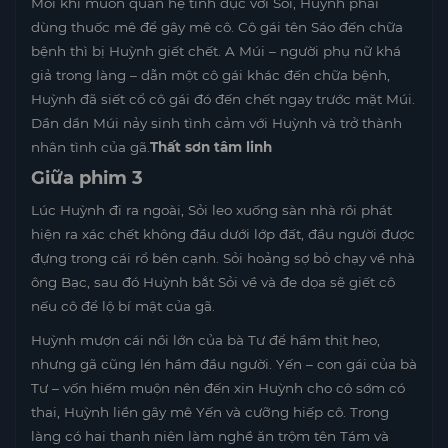
Mỗi khi muốn quan hệ tình dục với Sỏi, Huỳnh phải
dùng thuốc mê để gây mê cô. Cô gái tên Sáo đến chữa
bệnh thì bị Huỳnh giết chết. A Múi – người phụ nữ khá
giả trong làng – dẫn một cô gái khác đến chữa bệnh,
Huỳnh đã siết cổ cô gái đó đến chết ngay trước mặt Múi.
Dần dần Múi nảy sinh tình cảm với Huỳnh và trở thành
nhân tình của gã.
Thất sơn tâm linh
Giữa phim 3
Lúc Huỳnh đi ra ngoài, Sỏi leo xuống sàn nhà rồi phát
hiện ra xác chết không đầu dưới lớp đất, đầu người được
đựng trong cái rổ bên cạnh. Sỏi hoảng sợ bỏ chạy về nhà
ông Bạc, sau đó Huỳnh bắt Sỏi về và đe dọa sẽ giết cô
nếu cô để lộ bí mật của gã.
Huỳnh mượn cái nồi lớn của bà Tư để hầm thịt heo,
nhưng gã cũng lén hầm đầu người. Yến – con gái của bà
Tư – vốn hiếm muộn nên đến xin Huỳnh cho cô sớm có
thai, Huỳnh liền gây mê Yến và cưỡng hiếp cô. Trong
làng có hai thanh niên làm nghề ăn trộm tên Tám và