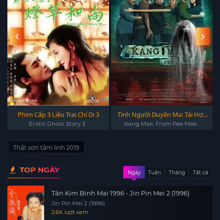
Phim Cấp 3 Liêu Trai Chí Dị 3
Tình Người Duyên Ma: Tái Hợp
- Kang Mak: From Pee Mak
Erotic Ghost Story 3
Kang Mak: From Pee Mak
2024
Thất sơn tâm linh 2019
TOP NGÀY
Ngày
Tuần
Tháng
Tất cả
Tân Kim Bình Mai 1996 - Jin Pin Mei 2 (1996)
Jin Pin Mei 2 (1996)
2.6K lượt xem