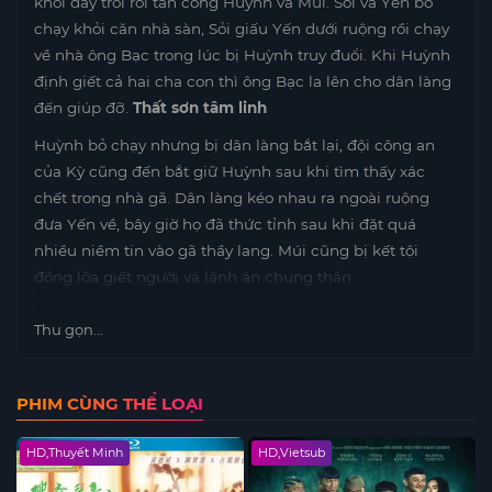
khỏi dây trói rồi tấn công Huỳnh và Múi. Sỏi và Yến bỏ
chạy khỏi căn nhà sàn, Sỏi giấu Yến dưới ruộng rồi chạy
về nhà ông Bạc trong lúc bị Huỳnh truy đuổi. Khi Huỳnh
định giết cả hai cha con thì ông Bạc la lên cho dân làng
đến giúp đỡ.
Thất sơn tâm linh
Huỳnh bỏ chạy nhưng bị dân làng bắt lại, đội công an
của Kỳ cũng đến bắt giữ Huỳnh sau khi tìm thấy xác
chết trong nhà gã. Dân làng kéo nhau ra ngoài ruộng
đưa Yến về, bây giờ họ đã thức tỉnh sau khi đặt quá
nhiều niềm tin vào gã thầy lang. Múi cũng bị kết tội
đồng lõa giết người và lãnh án chung thân.
Thu gọn...
PHIM CÙNG THỂ LOẠI
HD,Thuyết Minh
HD,Vietsub