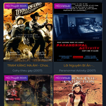
HD,Thuyết Minh
HD,Vietsub
TRẠM XĂNG MA ÁM - Ghost
Lời Nguyền Bí Ẩn -
Station (2007)
Paranormal Activity (2007)
Gohy theu gay (2007)
Paranormal Activity (2007)
HD,Thuyết Minh
HD,Vietsub