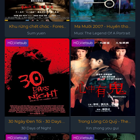
Khu rừng chết chóc - Forest
Ma Mười 2007 - Huyền thoại
of Death 2007
về một bức chân dung
Sum yuen
Muoi: The Legend Of A Portrait
HD,Vietsub
HD,Vietsub
30 Ngày Đen Tối - 30 Days of
Trong Lòng Có Quỷ - The
Night 2007
Matrimony 2007
30 Days of Night
Xin zhong you gui
HD,Vietsub
HD,Vietsub