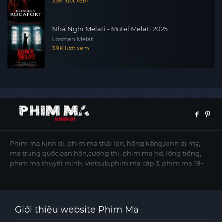
3.5K lượt xem
Nhà Nghỉ Melati - Motel Melati 2025
Losmen Melati
3.9K lượt xem
Phim ma kinh dị, phim ma thái lan, hồng kông,kinh dị mỹ,
ma trung quốc,oan hồn,cương thi, phim ma hd, lồng tiếng,
phim ma thuyết minh, vietsub,phim ma cấp 3, phim ma 18+
Giới thiệu website Phim Ma