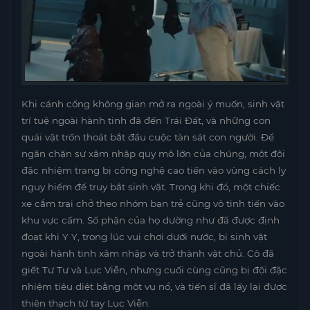
Khi cánh cổng không gian mở ra ngoài ý muốn, sinh vật
trí tuệ ngoài hành tinh đã đến Trái Đất, và những con
quái vật trốn thoát bắt đầu cuộc tàn sát con người. Để
ngăn chặn sự xâm nhập quy mô lớn của chúng, một đội
đặc nhiệm trang bị công nghệ cao tiến vào vùng cách ly
nguy hiểm để truy bắt sinh vật. Trong khi đó, một chiếc
xe cắm trại chở theo nhóm bạn trẻ cũng vô tình tiến vào
khu vực cấm. Số phận của họ dường như đã được định
đoạt khi Y Y, trong lúc vui chơi dưới nước, bị sinh vật
ngoài hành tinh xâm nhập và trở thành vật chủ. Cô đã
giết Tư Tư và Lục Viễn, nhưng cuối cùng cũng bị đội đặc
nhiệm tiêu diệt bằng một vụ nổ, và tiến sĩ đã lấy lại được
thiên thạch từ tay Lục Viễn.