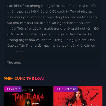
Sau khi trở về phòng thí nghiệm, họ khôi phục vị trí của
thiên thạch và kết thúc chế độ cách ly. Tuy nhiên, lúc
này mọi người mới phát hiện rằng Lão Kim đã trở thành
vật chủ mới sau khi bị sinh vật ngoài hành tinh xâm
nhập. Tiến sĩ bị Lão Kim giết trong phòng thí nghiệm. Để
đưa Lão Kim trở lại ngoài không gian, Dao Dao và Tần
Phong quyết đấu với anh ta. Trong lúc nguy hiểm, Dao
Dao và Tần Phong đã may mắn chạy thoát khỏi căn cứ
thí nghiệm…
Thu gọn...
PHIM CÙNG THỂ LOẠI
HD,Vietsub
HD,Thuyết Minh