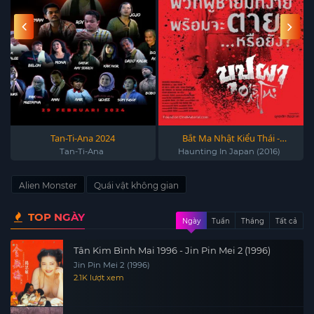
Tan-Ti-Ana 2024
Bắt Ma Nhật Kiểu Thái -
Haunting In Japan (2016)
Tan-Ti-Ana
Haunting In Japan (2016)
Alien Monster
Quái vật không gian
TOP NGÀY
Ngày
Tuần
Tháng
Tất cả
Tân Kim Bình Mai 1996 - Jin Pin Mei 2 (1996)
Jin Pin Mei 2 (1996)
2.1K lượt xem