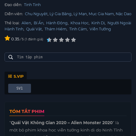
Đạo diễn:
Tinh Tinh
Diễn viên:
Chu Nguyệt
Lý Gia Băng
Lý Mạn
Mục Gia Nam
Nặc Dao
Thể loại:
Alien
,
Bí Ẩn
,
Hành Động
,
Khoa Học
,
Kinh Dị
,
Người Ngoài
Hành Tinh
,
Quái Vật
,
Thám Hiểm
,
Tình Cảm
,
Viễn Tưỡng
0.35
/
1
đánh giá
5
S.VIP
SV1
TÓM TẮT PHIM
“
Quái Vật Không Gian 2020 – Alien Monster 2020
” là
một bộ phim khoa học viễn tưởng kinh dị do Ninh Tĩnh