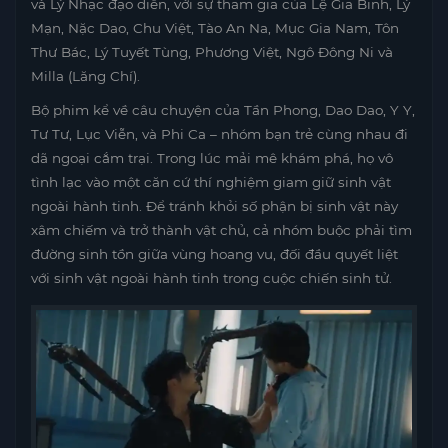
và Lý Nhạc đạo diễn, với sự tham gia của Lệ Gia Binh, Lý
Mạn, Nặc Dao, Chu Việt, Tào An Na, Mục Gia Nam, Tôn
Thư Bác, Lý Tuyết Tùng, Phương Việt, Ngô Đông Ni và
Milla (Lăng Chí).
Bộ phim kể về câu chuyện của Tần Phong, Dao Dao, Y Y,
Tư Tư, Lục Viễn, và Phi Ca – nhóm bạn trẻ cùng nhau đi
dã ngoại cắm trại. Trong lúc mải mê khám phá, họ vô
tình lạc vào một căn cứ thí nghiệm giam giữ sinh vật
ngoài hành tinh. Để tránh khỏi số phận bị sinh vật này
xâm chiếm và trở thành vật chủ, cả nhóm buộc phải tìm
đường sinh tồn giữa vùng hoang vu, đối đầu quyết liệt
với sinh vật ngoài hành tinh trong cuộc chiến sinh tử.