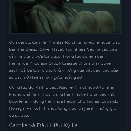
Con gái cô, Camila (Arantza Ruiz), xin phép ra ngoài gặp
bạn trai Diego (Oliver Nava). Tuy nhiên, Cecilia yêu cầu
cả nhà dùng bữa tối trước. Trong lúc đó, em gái
Fernanda (Nicolasa Ortíz Monasterio) tìm thấy quyển
sách. Cả ba tò mò đọc thử, nhưng vừa bắt đầu, các cửa
sổ bật mở khiến mọi người hoảng sợ.
Cùng lúc đó, Karl (Eivaut Rischen), một người tự nhận
không phải linh mục, đang hành nghề trừ tà. Sau mỗi
buổi lễ, anh dùng tiền mua heroin cho Tomas (Eduardo
Noriega) – một linh mục từng nuôi dạy anh nhưng giờ
đã sa đọa.
Camila và Dấu Hiệu Kỳ Lạ