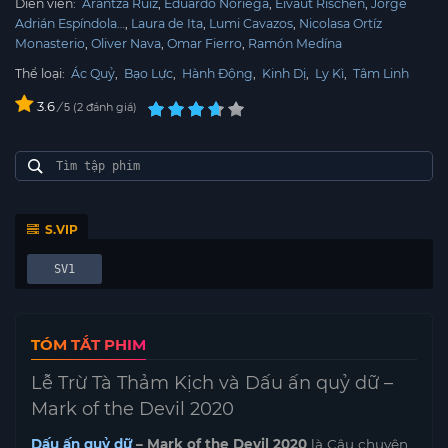
Diễn viên:
Arantza Ruiz
Eduardo Noriega
Eivaut Rischen
Jorge
Adrián Espíndola…
Laura de Ita
Lumi Cavazos
Nicolasa Ortíz
Monasterio
Oliver Nava
Omar Fierro
Ramón Medína
Thể loại:
Ác Quỷ
,
Bạo Lực
,
Hành Động
,
Kinh Dị
,
Ly Kì
,
Tâm Linh
3.6
/
2
đánh giá
5
S.VIP
SV1
TÓM TẮT PHIM
Lễ Trừ Tà Thảm Kịch và Dấu ấn quỷ dữ –
Mark of the Devil 2020
Dấu ấn quỷ dữ
– Mark of the Devil 2020
là Câu chuyện