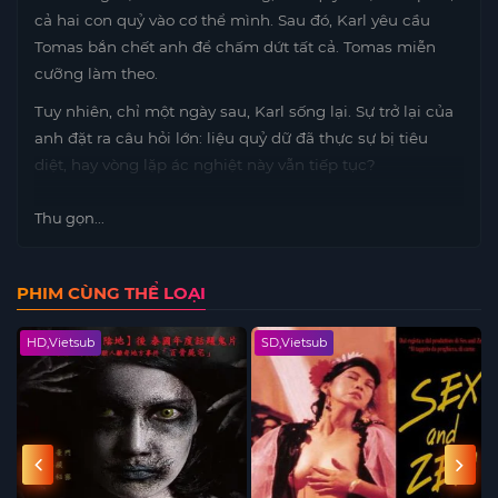
cả hai con quỷ vào cơ thể mình. Sau đó, Karl yêu cầu
Tomas bắn chết anh để chấm dứt tất cả. Tomas miễn
cưỡng làm theo.
Tuy nhiên, chỉ một ngày sau, Karl sống lại. Sự trở lại của
anh đặt ra câu hỏi lớn: liệu quỷ dữ đã thực sự bị tiêu
diệt, hay vòng lặp ác nghiệt này vẫn tiếp tục?
Thu gọn...
PHIM CÙNG THỂ LOẠI
HD,Vietsub
SD,Vietsub