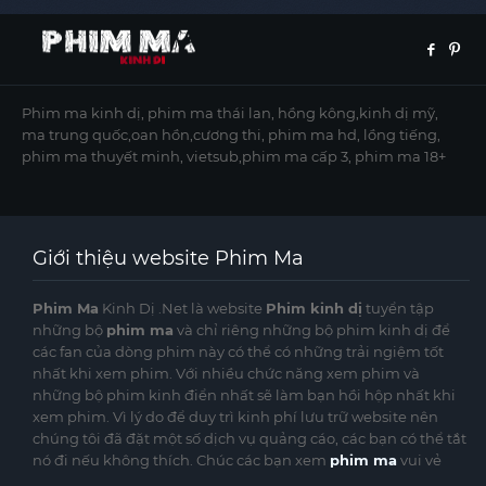
Phim ma kinh dị, phim ma thái lan, hồng kông,kinh dị mỹ,
ma trung quốc,oan hồn,cương thi, phim ma hd, lồng tiếng,
phim ma thuyết minh, vietsub,phim ma cấp 3, phim ma 18+
Giới thiệu website Phim Ma
Phim Ma
Kinh Dị .Net là website
Phim kinh dị
tuyển tập
những bộ
phim ma
và chỉ riêng những bộ phim kinh dị để
các fan của dòng phim này có thể có những trải ngiệm tốt
nhất khi xem phim. Với nhiều chức năng xem phim và
những bộ phim kinh điển nhất sẽ làm bạn hồi hộp nhất khi
xem phim. Vì lý do để duy trì kinh phí lưu trữ website nên
chúng tôi đã đặt một số dịch vụ quảng cáo, các bạn có thể tắt
nó đi nếu không thích. Chúc các bạn xem
phim ma
vui vẻ