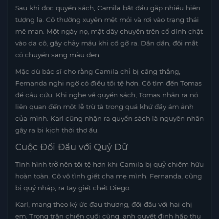
Sau khi đọc quyển sách, Camila bắt đầu gặp nhiều hiện
tượng lạ. Cô thường xuyên mệt mỏi và rơi vào trạng thái
mê man. Một ngày nọ, mặt dây chuyền trên cổ dính chặt
vào da cô, gây chảy máu khi cố gỡ ra. Dần dần, đôi mắt
cô chuyển sang màu đen.
Mặc dù bác sĩ cho rằng Camila chỉ bị căng thẳng,
Fernanda nghi ngờ có điều tồi tệ hơn. Cô tìm đến Tomas
để cầu cứu. Khi nghe về quyển sách, Tomas nhận ra nó
liên quan đến một lễ trừ tà trong quá khứ đầy ám ảnh
của mình. Karl cũng nhận ra quyển sách là nguyên nhân
gây ra bi kịch thời thơ ấu.
Cuộc Đối Đầu với Quỷ Dữ
Tình hình trở nên tồi tệ hơn khi Camila bị quỷ chiếm hữu
hoàn toàn. Cô vô tình giết cha mẹ mình. Fernanda, cũng
bị quỷ nhập, ra tay giết chết Diego.
Karl, mang theo ký ức đau thương, đối đầu với hai chị
em. Trong trận chiến cuối cùng, anh quyết định hấp thụ