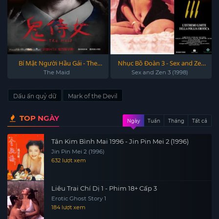
Bí Mật Người Hầu Gái - The
Nhục Bồ Đoàn 3 - Sex and Zen
Maid 2020
3 (1998)
The Maid
Sex and Zen 3 (1998)
Dấu ấn quỷ dữ
Mark of the Devil
TOP NGÀY
Ngày
Tuần
Tháng
Tất cả
Tân Kim Bình Mai 1996 - Jin Pin Mei 2 (1996)
Jin Pin Mei 2 (1996)
632 lượt xem
Liêu Trai Chí Dị 1 - Phim 18+ Cấp 3
Erotic Ghost Story 1
184 lượt xem