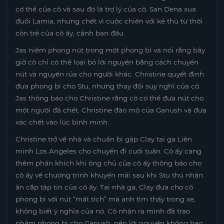
cơ thể của cô và sau đó là trợ lý của cô. San Dena xua
đuổi Lamia, nhưng chết vì cuộc chiến với kẻ thù từ thời
còn trẻ của cô ấy, cảnh ban đầu.
Jas niêm phong nút trong một phong bì và nói rằng bây
giờ cô chỉ có thể loại bỏ lời nguyền bằng cách chuyển
nút và nguyền rủa cho người khác. Christine quyết định
đưa phong bì cho Stu, nhưng thay đổi suy nghĩ của cô.
Jas thông báo cho Christine rằng cô có thể đưa nút cho
một người đã chết. Christine đào mộ của Ganush và đưa
xác chết vào lúc bình minh.
Christine trở về nhà và chuẩn bị gặp Clay tại ga Liên
minh Los Angeles cho chuyến đi cuối tuần. Cô ấy càng
thêm phấn khích khi ông chủ của cô ấy thông báo cho
cô ấy về chương trình khuyến mãi sau khi Stu thú nhận
ăn cắp tập tin của cô ấy. Tại nhà ga, Clay đưa cho cô
phong bì với nút “mất tích” mà anh tìm thấy trong xe,
không biết ý nghĩa của nó. Cô nhận ra mình đã trao
nhầm phong bì cho Ganush, nên lời nguyền không bao