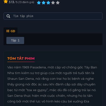
3.13
/
13
đánh giá
5
GD
Tập 1
TÓM TẮT PHIM
Vào năm 1969 Pasadena, một cặp vợ chồng gốc Tây Ban
Nha tìm kiếm sự trợ giúp của một người trẻ tuổi tên là
Shaun San Dena, nói rằng con trai họ bị bệnh và nghe
thấy giọng nói độc ác sau khi đánh cắp sợi dây chuyền
bạc từ một “toa xe gypsy”, mặc dù đã cố gắng trả lại nó.
San Dena thực hiện một cuộc chiến, nhưng họ bị tấn
công bởi một thế lực vô hình kéo cậu bé xuống Địa