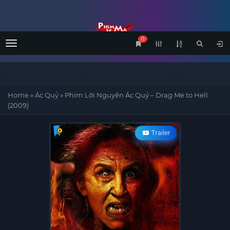
0
Menu
Home
»
Ác Quỷ
»
Phim Lời Nguyền Ác Quỷ – Drag Me to Hell
(2009)
Trailer