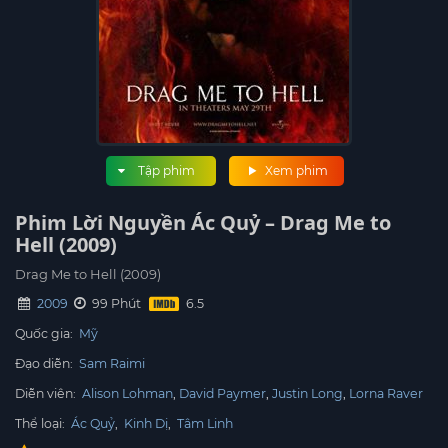
Tập phim
Xem phim
Phim Lời Nguyền Ác Quỷ – Drag Me to
Hell (2009)
Drag Me to Hell (2009)
2009
99 Phút
Quốc gia:
Mỹ
Đạo diễn:
Sam Raimi
Diễn viên:
Alison Lohman
David Paymer
Justin Long
Lorna Raver
Thể loại:
Ác Quỷ
,
Kinh Dị
,
Tâm Linh