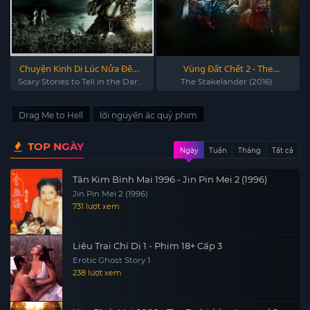
Chuyện Kinh Dị Lúc Nửa Đêm -
Vùng Đất Chết 2 - The
Scary Stories to Tell in the Dark
Stakelander (2016)
Scary Stories to Tell in the Dark
The Stakelander (2016)
(2019)
(2019)
Drag Me to Hell
lời nguyền ác quỷ phim
TOP NGÀY
Ngày
Tuần
Tháng
Tất cả
Tân Kim Bình Mai 1996 - Jin Pin Mei 2 (1996)
Jin Pin Mei 2 (1996)
731 lượt xem
Liêu Trai Chí Dị 1 - Phim 18+ Cấp 3
Erotic Ghost Story 1
238 lượt xem