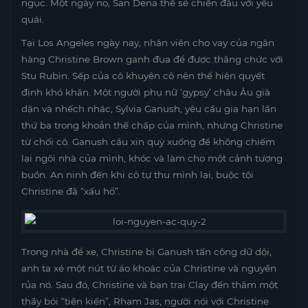
ngục. Một ngày nọ, San Dena thề sẽ chiến đấu với yêu
quái.
Tại Los Angeles ngày nay, nhân viên cho vay của ngân
hàng Christine Brown ganh đua để được thăng chức với
Stu Rubin. Sếp của cô khuyên cô nên thể hiện quyết
định khó khăn. Một người phụ nữ ‘gypsy’ châu Âu già
dặn và nhếch nhác, Sylvia Ganush, yêu cầu gia hạn lần
thứ ba trong khoản thế chấp của mình, nhưng Christine
từ chối cô. Ganush cầu xin quỳ xuống để không chiếm
lại ngôi nhà của mình, khóc và làm cho một cảnh tượng
buồn. An ninh đến khi cô tự thu mình lại, buộc tội
Christine đã “xấu hổ”.
Trong nhà để xe, Christine bị Ganush tấn công dữ dội,
anh ta xé một nút từ áo khoác của Christine và nguyền
rủa nó. Sau đó, Christine và bạn trai Clay đến thăm một
thầy bói “tiên kiến”, Rham Jas, người nói với Christine