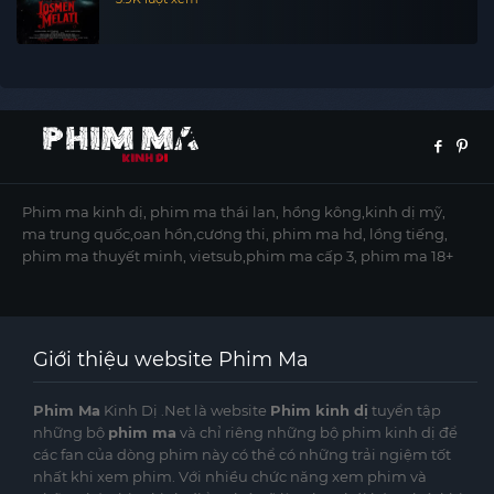
Phim ma kinh dị, phim ma thái lan, hồng kông,kinh dị mỹ,
ma trung quốc,oan hồn,cương thi, phim ma hd, lồng tiếng,
phim ma thuyết minh, vietsub,phim ma cấp 3, phim ma 18+
Giới thiệu website Phim Ma
Phim Ma
Kinh Dị .Net là website
Phim kinh dị
tuyển tập
những bộ
phim ma
và chỉ riêng những bộ phim kinh dị để
các fan của dòng phim này có thể có những trải ngiệm tốt
nhất khi xem phim. Với nhiều chức năng xem phim và