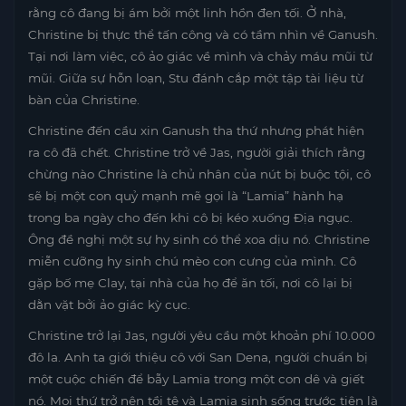
rằng cô đang bị ám bởi một linh hồn đen tối. Ở nhà,
Christine bị thực thể tấn công và có tầm nhìn về Ganush.
Tại nơi làm việc, cô ảo giác về mình và chảy máu mũi từ
mũi. Giữa sự hỗn loạn, Stu đánh cắp một tập tài liệu từ
bàn của Christine.
Christine đến cầu xin Ganush tha thứ nhưng phát hiện
ra cô đã chết. Christine trở về Jas, người giải thích rằng
chừng nào Christine là chủ nhân của nút bị buộc tội, cô
sẽ bị một con quỷ mạnh mẽ gọi là “Lamia” hành hạ
trong ba ngày cho đến khi cô bị kéo xuống Địa ngục.
Ông đề nghị một sự hy sinh có thể xoa dịu nó. Christine
miễn cưỡng hy sinh chú mèo con cưng của mình. Cô
gặp bố mẹ Clay, tại nhà của họ để ăn tối, nơi cô lại bị
dằn vặt bởi ảo giác kỳ cục.
Christine trở lại Jas, người yêu cầu một khoản phí 10.000
đô la. Anh ta giới thiệu cô với San Dena, người chuẩn bị
một cuộc chiến để bẫy Lamia trong một con dê và giết
nó. Mọi thứ trở nên tồi tệ và Lamia sinh sống trước tiên là