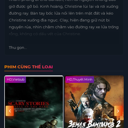
giờ được gỡ bỏ. Kinh hoàng, Christine lùi lại và rơi xuống
đường ray. Bàn tay bốc lửa nổi lên trên mặt đất và kéo
Christine xuống địa ngục. Clay, hiện đang giữ nút bị
nguyền rủa, nhìn chằm chằm vào đường ray xe lửa trống
rỗng, không có dấu vết của Christine.
Thu gọn...
PHIM CÙNG THỂ LOẠI
HD,Vietsub
HD,Thuyết Minh