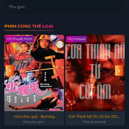
Thu gọn...
PHIM CÙNG THỂ LOẠI
HD,Thuyết Minh
HD,Vietsub
Hỏa chúc quỷ - Burning
Cơn Thịnh Nộ Từ Cõi Âm 2022 -
Sensation 1989
The Accursed 2022
Huo zhu gui
The Accursed