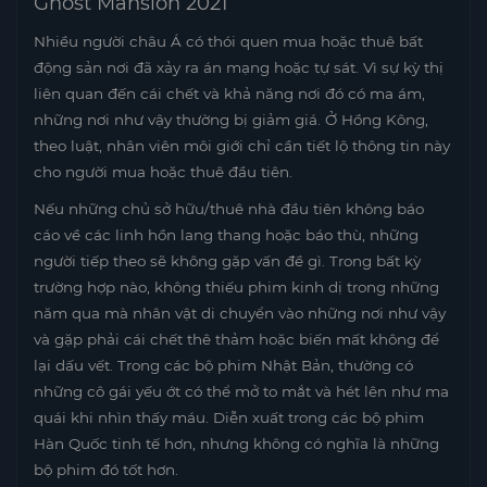
Ghost Mansion 2021
Nhiều người châu Á có thói quen mua hoặc thuê bất
động sản nơi đã xảy ra án mạng hoặc tự sát. Vì sự kỳ thị
liên quan đến cái chết và khả năng nơi đó có ma ám,
những nơi như vậy thường bị giảm giá. Ở Hồng Kông,
theo luật, nhân viên môi giới chỉ cần tiết lộ thông tin này
cho người mua hoặc thuê đầu tiên.
Nếu những chủ sở hữu/thuê nhà đầu tiên không báo
cáo về các linh hồn lang thang hoặc báo thù, những
người tiếp theo sẽ không gặp vấn đề gì. Trong bất kỳ
trường hợp nào, không thiếu phim kinh dị trong những
năm qua mà nhân vật di chuyển vào những nơi như vậy
và gặp phải cái chết thê thảm hoặc biến mất không để
lại dấu vết. Trong các bộ phim Nhật Bản, thường có
những cô gái yếu ớt có thể mở to mắt và hét lên như ma
quái khi nhìn thấy máu. Diễn xuất trong các bộ phim
Hàn Quốc tinh tế hơn, nhưng không có nghĩa là những
bộ phim đó tốt hơn.