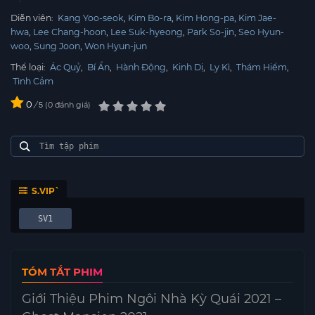
Diễn viên:
Kang Yoo-seok
Kim Bo-ra
Kim Hong-pa
Kim Jae-
hwa
Lee Chang-hoon
Lee Suk-hyeong
Park So-jin
Seo Hyun-
woo
Sung Joon
Won Hyun-jun
Thể loại:
Ác Quỷ
,
Bí Ẩn
,
Hành Động
,
Kinh Dị
,
Ly Kì
,
Thám Hiểm
,
Tình Cảm
0
/
0
đánh giá
5
S.VIP`
SV1
TÓM TẮT PHIM
Giới Thiệu Phim Ngôi Nhà Kỳ Quái 2021 –