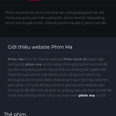
Phim ma kinh dị, phim ma thái lan, hồng kông,kinh dị mỹ,
ma trung quốc,oan hồn,cương thi, phim ma hd, lồng tiếng,
phim ma thuyết minh, vietsub,phim ma cấp 3, phim ma 18+
Giới thiệu website Phim Ma
Phim Ma
Kinh Dị .Net là website
Phim kinh dị
tuyển tập
những bộ
phim ma
và chỉ riêng những bộ phim kinh dị để
các fan của dòng phim này có thể có những trải ngiệm tốt
nhất khi xem phim. Với nhiều chức năng xem phim và
những bộ phim kinh điển nhất sẽ làm bạn hồi hộp nhất khi
xem phim. Vì lý do để duy trì kinh phí lưu trữ website nên
chúng tôi đã đặt một số dịch vụ quảng cáo, các bạn có thể tắt
nó đi nếu không thích. Chúc các bạn xem
phim ma
vui vẻ
Thẻ phim