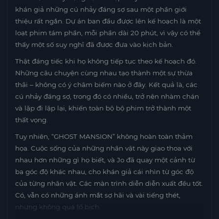
khán giả những cú nhảy đáng sợ sau một phần giới
thiệu rất ngắn. Dự án ban đầu được lên kế hoạch là một
loạt phim tám phần, mỗi phần dài 20 phút, vì vậy có thể
thấy một số suy nghĩ đã được đưa vào kịch bản.
Thật đáng tiếc khi họ không tiếp tục theo kế hoạch đó.
Những câu chuyện cùng nhau tạo thành một sự thừa
thãi – không có ý châm biếm nào ở đây. Kết quả là, các
cú nhảy đáng sợ, trong đó có nhiều, trở nên nhàm chán
và lặp đi lặp lại, khiến toàn bộ bộ phim trở thành một
thất vọng.
Tuy nhiên, “GHOST MANSION” không hoàn toàn thảm
họa. Cuộc sống của những nhân vật này giao thoa với
nhau hơn những gì họ biết, và Jo đã quay một cảnh từ
ba góc độ khác nhau, cho khán giả cái nhìn từ góc độ
của từng nhân vật. Các màn trình diễn diễn xuất đều tốt.
Có, vẫn có những ánh mắt sợ hãi và vài tiếng thét,
nhưng không quá lố bịch.