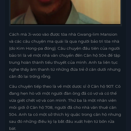
Cách mà Ji-woo vào được tòa nhà Gwang-lim Mansion
và các câu chuyện ma quái là qua người bảo trì tòa nhà
(do Kim Hong-pa đóng). Câu chuyện đầu tiên của người
bảo trì là về một nhà văn chuyển đến Căn hộ 504 để tập
trung hoàn thành tiểu thuyết của mình. Anh ta liên tục
nghe thấy âm thanh từ những đứa trẻ ở căn dưới nhưng
căn đó lại trống rỗng.
Câu chuyện tiếp theo là về một dược sĩ ở Căn hộ 907. Cô
đang hẹn hò với một người đàn ông đã có vợ và có thể
vừa giết chết vợ và con mình. Thứ ba là một nhân viên
môi giới ở Căn hộ 708, người đã cho nhà văn thuê căn
504. Anh ta có một sở thích kỳ quặc trong căn hộ nhưng
sau đó những điều kỳ lạ bắt đầu xuất hiện từ bồn rửa
bát.