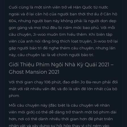
Cuối cùng là một sinh viên trở về Hàn Quốc từ nước
ngoài và ở lại căn hộ của người bạn thời thơ ấu ở Căn hộ
604, nhưng người bạn này không phải là người dọn dẹp
gọn gàng và mọi thứ đều bị nấm mốc bao phủ. Với mỗi
câu chuyện, Ji-woo muốn tìm hiểu thêm. Khi biên tập
viên của anh nói rằng ông thích loạt truyện, Ji-woo trở lại
gặp người bảo trì để nghe thêm câu chuyện, nhưng lần
này, câu chuyện lại là về chính người bảo trì.
Giới Thiệu Phim Ngôi Nhà Kỳ Quái 2021 –
Ghost Mansion 2021
Với thời gian chạy 106 phút, đạo diễn Jo Ba-reun phải đối
mặt với rất nhiều vấn đề, và đó là vấn đề lớn nhất của bộ
phim.
Mỗi câu chuyện này (đặc biệt là câu chuyện về nhân
viên môi giới) có thể dễ dàng trở thành một bộ phim dài
hơn, nơi có thể dành nhiều thời gian hơn để phát triển
nhân vật và xây dựng sự hồi hộp thay vì chỉ ném vào