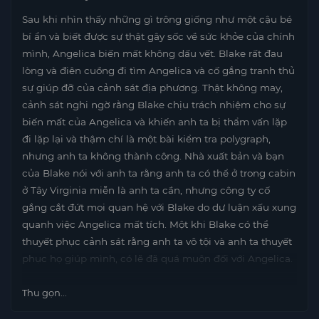
Sau khi nhìn thấy những gì trông giống như một cậu bé
bí ẩn và biết được sự thật gây sốc về sức khỏe của chính
mình, Angelica biến mất không dấu vết. Blake rất đau
lòng và điên cuồng đi tìm Angelica và cố gắng tranh thủ
sự giúp đỡ của cảnh sát địa phương. Thật không may,
cảnh sát nghi ngờ rằng Blake chịu trách nhiệm cho sự
biến mất của Angelica và khiến anh ta bị thẩm vấn lặp
đi lặp lại và thậm chí là một bài kiểm tra polygraph,
nhưng anh ta không thành công. Nhà xuất bản và bạn
của Blake nói với anh ta rằng anh ta có thể ở trong cabin
ở Tây Virginia miễn là anh ta cần, nhưng công ty cố
gắng cắt đứt mọi quan hệ với Blake do dư luận xấu xung
quanh việc Angelica mất tích. Một khi Blake có thể
thuyết phục cảnh sát rằng anh ta vô tội và anh ta thuyết
phục họ giúp mình, có lẽ đã quá muộn đối với Angelica.
Thu gọn...