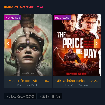
PHIM CÙNG THỂ LOẠI
HD,Vietsub
HD,Vietsub
Mượn Hồn Đoạt Xác - Bring
Cái Giá Chúng Ta Phải Trả 2023 -
Her Back 2025
The Price We Pay 2023
Bring Her Back
The Price We Pay
Hollow Creek (2016)
Mất Tích Bí Ẩn