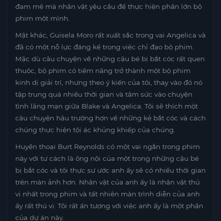
đam mê mà nhân vật yêu cầu để thực hiện phần lớn bộ
phim một mình.
Mặt khác, Guisela Moro rất xuất sắc trong vai Angelica và
đã có một nỗ lực đáng kể trong việc chỉ đạo bộ phim.
Mặc dù câu chuyện về những cậu bé bị bắt cóc rất quen
thuộc, bộ phim có tiềm năng trở thành một bộ phim
kinh dị giải trí, nhưng theo ý kiến ​​của tôi, thay vào đó nó
tập trung quá nhiều thời gian và tâm sức vào chuyện
tình lãng mạn giữa Blake và Angelica. Tôi sẽ thích một
câu chuyện hậu trường hơn về những kẻ bắt cóc và cách
chúng thực hiện tội ác khủng khiếp của chúng.
Huyền thoại Burt Reynolds có một vai ngắn trong phim
này với tư cách là ông nội của một trong những cậu bé
bị bắt cóc và tôi thực sự ước anh ấy sẽ có nhiều thời gian
trên màn ảnh hơn. Nhân vật của anh ấy là nhân vật thú
vị nhất trong phim và tất nhiên màn trình diễn của anh
ấy rất thú vị. Tôi rất ấn tượng với việc anh ấy là một phần
của dự án này.