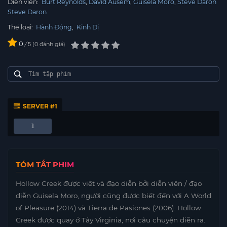
Diễn viên:
Burt Reynolds
David Ausem
Guisela Moro
Steve Daron
Steve Daron
Thể loại:
Hành Động
,
Kinh Dị
0
/
0
đánh giá
5
SERVER #1
1
TÓM TẮT PHIM
Hollow Creek được viết và đạo diễn bởi diễn viên / đạo
diễn Guisela Moro, người cũng được biết đến với A World
of Pleasure (2014) và Tierra de Pasiones (2006). Hollow
Creek được quay ở Tây Virginia, nơi câu chuyện diễn ra.