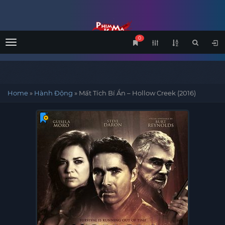
0
Menu
Home
»
Hành Động
»
Mất Tích Bí Ẩn – Hollow Creek (2016)