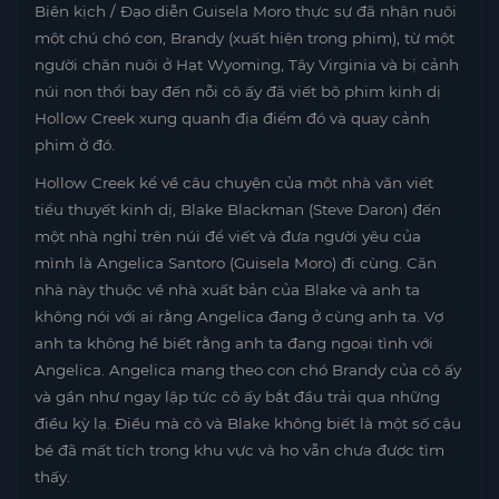
Biên kịch / Đạo diễn Guisela Moro thực sự đã nhận nuôi
một chú chó con, Brandy (xuất hiện trong phim), từ một
người chăn nuôi ở Hạt Wyoming, Tây Virginia và bị cảnh
núi non thổi bay đến nỗi cô ấy đã viết bộ phim kinh dị
Hollow Creek xung quanh địa điểm đó và quay cảnh
phim ở đó.
Hollow Creek kể về câu chuyện của một nhà văn viết
tiểu thuyết kinh dị, Blake Blackman (Steve Daron) đến
một nhà nghỉ trên núi để viết và đưa người yêu của
mình là Angelica Santoro (Guisela Moro) đi cùng. Căn
nhà này thuộc về nhà xuất bản của Blake và anh ta
không nói với ai rằng Angelica đang ở cùng anh ta. Vợ
anh ta không hề biết rằng anh ta đang ngoại tình với
Angelica. Angelica mang theo con chó Brandy của cô ấy
và gần như ngay lập tức cô ấy bắt đầu trải qua những
điều kỳ lạ. Điều mà cô và Blake không biết là một số cậu
bé đã mất tích trong khu vực và họ vẫn chưa được tìm
thấy.