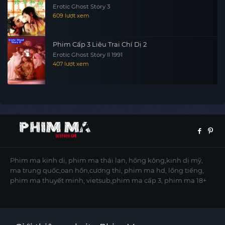
Erotic Ghost Story 3
609 lượt xem
Phim Cấp 3 Liêu Trai Chí Dị 2
Erotic Ghost Story II 1991
407 lượt xem
Phim ma kinh dị, phim ma thái lan, hồng kông,kinh dị mỹ,
ma trung quốc,oan hồn,cương thi, phim ma hd, lồng tiếng,
phim ma thuyết minh, vietsub,phim ma cấp 3, phim ma 18+