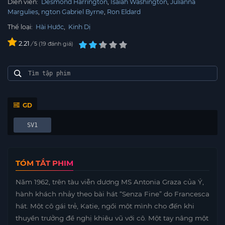
Diễn viên:
Desmond Harrington
Isaiah Washington
Julianna
Margulies
ngton Gabriel Byrne
Ron Eldard
Thể loại:
Hài Hước
,
Kinh Dị
2.21
/
19
đánh giá
5
GD
SV1
TÓM TẮT PHIM
Năm 1962, trên tàu viễn dương MS Antonia Graza của Ý,
hành khách nhảy theo bài hát “Senza Fine” do Francesca
hát. Một cô gái trẻ, Katie, ngồi một mình cho đến khi
thuyền trưởng đề nghị khiêu vũ với cô. Một tay nâng một