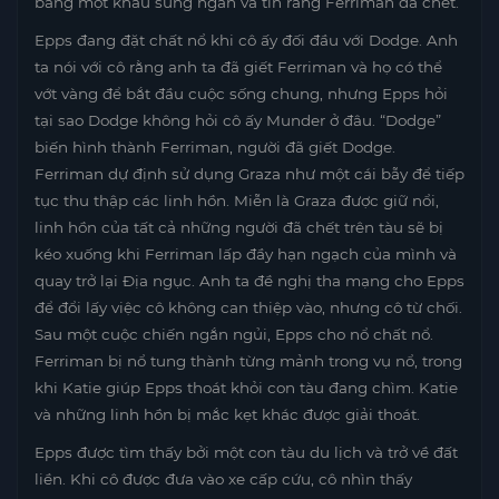
bằng một khẩu súng ngắn và tin rằng Ferriman đã chết.
Epps đang đặt chất nổ khi cô ấy đối đầu với Dodge. Anh
ta nói với cô rằng anh ta đã giết Ferriman và họ có thể
vớt vàng để bắt đầu cuộc sống chung, nhưng Epps hỏi
tại sao Dodge không hỏi cô ấy Munder ở đâu. “Dodge”
biến hình thành Ferriman, người đã giết Dodge.
Ferriman dự định sử dụng Graza như một cái bẫy để tiếp
tục thu thập các linh hồn. Miễn là Graza được giữ nổi,
linh hồn của tất cả những người đã chết trên tàu sẽ bị
kéo xuống khi Ferriman lấp đầy hạn ngạch của mình và
quay trở lại Địa ngục. Anh ta đề nghị tha mạng cho Epps
để đổi lấy việc cô không can thiệp vào, nhưng cô từ chối.
Sau một cuộc chiến ngắn ngủi, Epps cho nổ chất nổ.
Ferriman bị nổ tung thành từng mảnh trong vụ nổ, trong
khi Katie giúp Epps thoát khỏi con tàu đang chìm. Katie
và những linh hồn bị mắc kẹt khác được giải thoát.
Epps được tìm thấy bởi một con tàu du lịch và trở về đất
liền. Khi cô được đưa vào xe cấp cứu, cô nhìn thấy