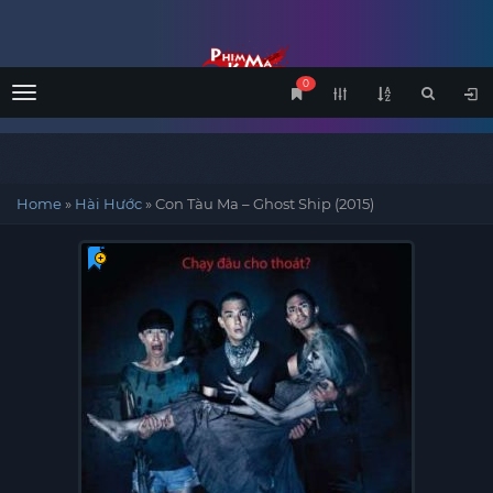
0
Menu
Home
»
Hài Hước
»
Con Tàu Ma – Ghost Ship (2015)