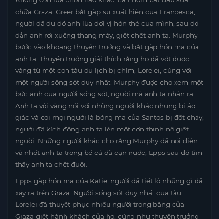
Không còn lựa chọn nào khác, cả nhóm bắt đầu sửa
chữa Graza. Greer bắt gặp sự xuất hiện của Francesca,
người đã dụ dỗ anh lừa dối vị hôn thê của mình, sau đó
dẫn anh rơi xuống thang máy, giết chết anh ta. Murphy
bước vào khoang thuyền trưởng và bắt gặp hồn ma của
anh ta. Thuyền trưởng giải thích rằng họ đã vớt được
vàng từ một con tàu du lịch bị chìm, Lorelei, cùng với
một người sống sót duy nhất. Murphy được cho xem một
bức ảnh của người sống sót, người mà anh ta nhận ra.
Anh ta vội vàng nói với những người khác nhưng bị ảo
giác và coi mọi người là bóng ma của Santos bị đốt cháy,
người đã kích động anh ta lên một cơn thịnh nộ giết
người. Những người khác cho rằng Murphy đã nổi điên
và nhốt anh ta trong bể cá đã cạn nước; Epps sau đó tìm
thấy anh ta chết đuối.
Epps gặp hồn ma của Katie, người đã tiết lộ những gì đã
xảy ra trên Graza. Người sống sót duy nhất của tàu
Lorelei đã thuyết phục nhiều người trong băng của
Graza giết hành khách của họ, cũng như thuyền trưởng