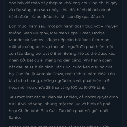
đòn bẩy để tháo dây thép ra khỏi ống chỉ. Ống chỉ bị gãy
và dây văng qua sàn nhảy, chia đôi hành khách và phi
hành đoàn. Katie được tha khi sợi dây qua đầu cô.
Bốn mươi năm sau, một phi hành đoàn trục vớt – Thuyền
trưởng Sean Murphy, Maureen Epps, Greer, Dodge,
Munder và Santos – được tiếp cận bởi Jack Ferriman,
một phi công dịch vụ thời tiết, người đã phát hiện một
con tàu đang trôi dạt ở Biển Bering. Nó có thể được xác
nhận bởi bất cứ ai mang nó đến cảng. Phi hành đoàn
bắt đầu tàu Chiến binh Bắc Cực, cuộc kéo cứu hộ của
họ. Con tàu là Antonia Graza, mất tích từ năm 1962. Lên
tàu bị bỏ hoang, những người trục vớt phát hiện ra 9
hộp, mỗi hộp chứa 28 thỏi vàng 100 oz (0,079 tấn).
Sau một loạt các sự kiện siêu nhiên, cả nhóm quyết định
rút lui với số vàng, nhưng một thế lực vô hình đã phá
hoại Chiến binh Bắc Cực. Tàu kéo phát nổ, giết chết
Santos.