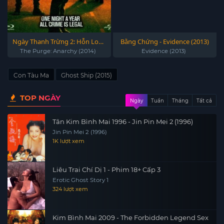
Ngày Thanh Trừng 2: Hỗn Loạn
Bằng Chứng - Evidence (2013)
- The Purge: Anarchy (2014)
The Purge: Anarchy (2014)
Evidence (2013)
Con Tàu Ma
Ghost Ship (2015)
TOP NGÀY
Ngày
Tuần
Tháng
Tất cả
Tân Kim Bình Mai 1996 - Jin Pin Mei 2 (1996)
Jin Pin Mei 2 (1996)
1K lượt xem
Liêu Trai Chí Dị 1 - Phim 18+ Cấp 3
Erotic Ghost Story 1
324 lượt xem
Kim Bình Mai 2009 - The Forbidden Legend Sex