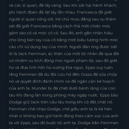
và các sĩ quan, để lấy vàng. Sau khi sát hại hành khách,
phi hành đoàn đã lật tẩy lẫn nhau. Francesca đã giết
người sĩ quan sống sót. Kẻ chủ mưu đằng sau vụ thảm
sát đã giết Francesca bằng cách thả một chiếc móc
găm vào cổ và móc cổ cô. Sau đó, anh gắn nhãn hiệu
cho lòng bàn tay của cô bằng một biểu tượng hình móc
câu chỉ sử dụng tay của mình. Người đàn ông được tiết
lộ là Jack Ferriman, ác thần của một tội nhân đã qua đời
có nhiệm vụ kích động mọi người phạm tội, sau đó giết
họ và đưa linh hồn họ xuống Địa ngục. Epps suy luận
rằng Ferriman đã dụ đội cứu hộ đến Graza để sửa chữa
nó và quyết định đánh chìm nó để ngăn cản kế hoạch
của anh ta. Munder bị đè chết dưới bánh răng của con
tàu khi đang lặn trong phòng máy ngập nước. Epps bảo
Dodge giữ Jack trên cầu tàu trong khi cô đặt chất nổ.
Ferriman chế nhạo Dodge, chế giễu anh ta là kẻ hèn
nhát vì không bao giờ hành động theo cảm xúc của anh
ta với Epps, sau đó buộc tội anh ta. Dodge bắn Ferriman