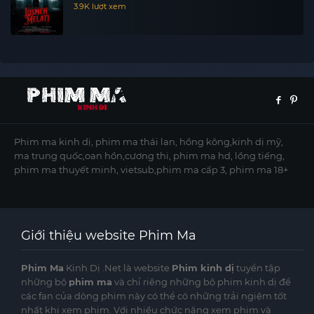
3.9K lượt xem
Phim ma kinh dị, phim ma thái lan, hồng kông,kinh dị mỹ,
ma trung quốc,oan hồn,cương thi, phim ma hd, lồng tiếng,
phim ma thuyết minh, vietsub,phim ma cấp 3, phim ma 18+
Giới thiệu website Phim Ma
Phim Ma
Kinh Dị .Net là website
Phim kinh dị
tuyển tập
những bộ
phim ma
và chỉ riêng những bộ phim kinh dị để
các fan của dòng phim này có thể có những trải ngiệm tốt
nhất khi xem phim. Với nhiều chức năng xem phim và