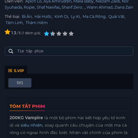
Diễn viên:
Apich Lo
Aya Amiruddin
Malia Baby
Niezam Zaidi
Nor
Syuhaida
Ropie
Shaf Nawfas
Sharif Zero…
Wann Ahmad
Ziana Zain
Thể loại:
Bí Ẩn
,
Hài Hước
,
Kinh Dị
,
Ly Kì
,
Ma Cà Rồng
,
Quái Vật
,
Tâm Linh
,
Thám Hiểm
1.3
/
1
đánh giá
5
S.VIP
SV1
TÓM TẮT PHIM
200KG Vampire
là một bộ phim hài kết hợp yếu tố kinh
dị và
siêu nhiên
, xoay quanh câu chuyện của một ma cà
rồng có ngoại hình đặc biệt. Nhân vật chính của phim là