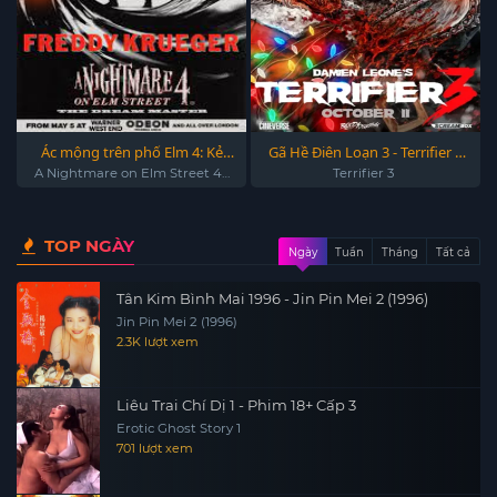
Ác mộng trên phố Elm 4: Kẻ
Gã Hề Điên Loạn 3 - Terrifier 3
làm chủ giấc mơ - A Nightmare
2024
A Nightmare on Elm Street 4:
Terrifier 3
The Dream Master 1988
on Elm Street 4: The Dream
Master
TOP NGÀY
Ngày
Tuần
Tháng
Tất cả
Tân Kim Bình Mai 1996 - Jin Pin Mei 2 (1996)
Jin Pin Mei 2 (1996)
2.3K lượt xem
Liêu Trai Chí Dị 1 - Phim 18+ Cấp 3
Erotic Ghost Story 1
701 lượt xem