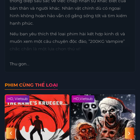
thông điệp sâu sắc về việc chấp nhận sự khác biệt của
bản thân và người khác. Nhân vật chính dù có ngoại
hình không hoàn hảo vẫn cố gắng sống tốt và tìm kiếm
hạnh phúc.
Nếu bạn yêu thích thể loại phim hài kết hợp kinh dị và
muốn xem một câu chuyện độc đáo, “200KG Vampire”
chắc chắn là một lựa chọn thú vị!
Thu gọn...
PHIM CÙNG THỂ LOẠI
HD, Vietsub
HD,Vietsub