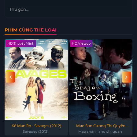
Thu gọn...
PHIM CÙNG THỂ LOẠI
HD,Thuyết Minh
HD,Vietsub
Kẻ Man Rợ - Savages (2012)
Mao Sơn Cương Thi Quyền
1979 - The Shadow Boxing 1979
Savages (2012)
Mao shan jiang shi quan