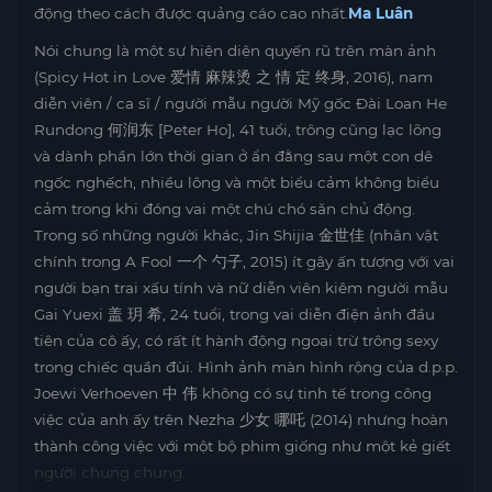
động theo cách được quảng cáo cao nhất.
Ma Luân
Nói chung là một sự hiện diện quyến rũ trên màn ảnh
(Spicy Hot in Love 爱情 麻辣烫 之 情 定 终身, 2016), nam
diễn viên / ca sĩ / người mẫu người Mỹ gốc Đài Loan He
Rundong 何润东 [Peter Ho], 41 tuổi, trông cũng lạc lõng
và dành phần lớn thời gian ở ẩn đằng sau một con dê
ngốc nghếch, nhiều lông và một biểu cảm không biểu
cảm trong khi đóng vai một chú chó săn chủ động.
Trong số những người khác, Jin Shijia 金世佳 (nhân vật
chính trong A Fool 一个 勺子, 2015) ít gây ấn tượng với vai
người bạn trai xấu tính và nữ diễn viên kiêm người mẫu
Gai Yuexi 盖 玥 希, 24 tuổi, trong vai diễn điện ảnh đầu
tiên của cô ấy, có rất ít hành động ngoại trừ trông sexy
trong chiếc quần đùi. Hình ảnh màn hình rộng của d.p.p.
Joewi Verhoeven 中 伟 không có sự tinh tế trong công
việc của anh ấy trên Nezha 少女 哪吒 (2014) nhưng hoàn
thành công việc với một bộ phim giống như một kẻ giết
người chung chung.