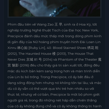
Phim đầu tiên về Wang Zao 王 早, sinh ra ở Hoa Kỳ, tốt
nghiệp trường Nghệ thuật Tisch của Đại học New York,
Precipice đánh dấu mức thấp mới trong dòng phim kinh
dị gần đây của Nữ hoàng phim truyền hình Đài Loan Lin
Xinru 林心如 [Ruby Lin], 40. Blood Stained Shoes 绣花 鞋
(2012), The Haunted House 楼 (2013), The House That
Never Dies 京城 81 号 (2014) và Phantom of the Theater 魔
宫 魅影 (2016) đều cho thấy giá trị sản xuất tốt, đồng đều
mặc dù kịch bản kém sang trọng hơn và màn trình diễn
của Lin bị bỏ trống. Trong Precipice, cô ấy bắt đầu ở
dạng sống động hơn nhưng nó không tồn tại lâu; và mặc
dù cô ấy vẫn có thể vượt qua khi trẻ hơn nhiều so với
thực tế, nhưng về cơ bản, Precipice là một bộ phim giết
người giá rẻ, trong đó những nét hấp dẫn chiến thắng
của cô ấy không đúng chỗ và cô ấy không thống trị hành