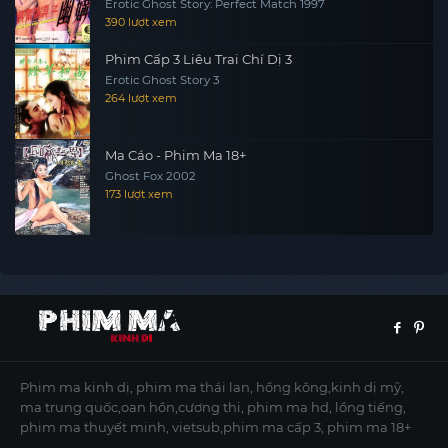
Erotic Ghost Story: Perfect Match 1997
390 lượt xem
Phim Cấp 3 Liêu Trai Chí Dị 3
Erotic Ghost Story 3
264 lượt xem
Ma Cáo - Phim Ma 18+
Ghost Fox 2002
173 lượt xem
Phim ma kinh dị, phim ma thái lan, hồng kông,kinh dị mỹ,
ma trung quốc,oan hồn,cương thi, phim ma hd, lồng tiếng,
phim ma thuyết minh, vietsub,phim ma cấp 3, phim ma 18+