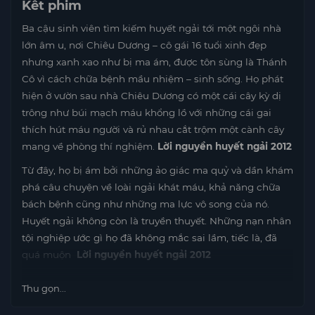
Kêt phim
Ba cậu sinh viên tìm kiếm huyết ngải tới một ngôi nhà
lớn âm u, nơi Chiêu Dương – cô gái 16 tuổi xinh đẹp
nhưng xanh xao như bị ma ám, được tôn sùng là Thánh
Cô vì cách chữa bệnh mầu nhiệm – sinh sống. Họ phát
hiện ở vườn sau nhà Chiêu Dương có một cái cây kỳ dị
trông như búi mạch máu khổng lồ với những cái gai
thích hút máu người và rủ nhau cắt trộm một cành cây
mang về phòng thí nghiệm.
Lời nguyền huyết ngải 2012
Từ đây, họ bị ám bởi những ảo giác ma quỷ và dần khám
phá câu chuyện về loài ngải khát máu, khả năng chữa
bách bệnh cũng như những ma lực vô song của nó.
Huyết ngải không còn là truyền thuyết. Những nạn nhân
tội nghiệp ước gì họ đã không mắc sai lầm, tiếc là, đã
quá muộn
Lời nguyền huyết ngải 2012
Thu gọn...