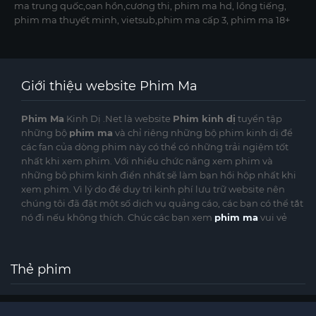
ma trung quốc,oan hồn,cương thi, phim ma hd, lồng tiếng,
phim ma thuyết minh, vietsub,phim ma cấp 3, phim ma 18+
Giới thiệu website Phim Ma
Phim Ma
Kinh Dị .Net là website
Phim kinh dị
tuyển tập
những bộ
phim ma
và chỉ riêng những bộ phim kinh dị để
các fan của dòng phim này có thể có những trải ngiệm tốt
nhất khi xem phim. Với nhiều chức năng xem phim và
những bộ phim kinh điển nhất sẽ làm bạn hồi hộp nhất khi
xem phim. Vì lý do để duy trì kinh phí lưu trữ website nên
chúng tôi đã đặt một số dịch vụ quảng cáo, các bạn có thể tắt
nó đi nếu không thích. Chúc các bạn xem
phim ma
vui vẻ
Thẻ phim
©
phimmakinhdi.cc