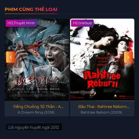
PHIM CÙNG THỂ LOẠI
HD,Thuyết Minh
HD,Vietsub
Tiếng Chuông Tử Thần - A
Đầu Thai - Rahtree Reborn
Dream Ring (2016)
(2009)
A Dream Ring (2016)
Rahtree Reborn (2009)
Lời nguyền huyết ngải 2012