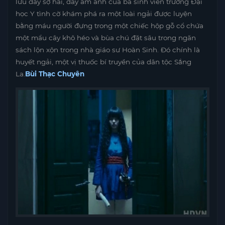
lưu đầy sợ hãi, đầy ám ảnh của ba sinh viên trường Đại
học Y tình cờ khám phá ra một loài ngải được luyện
bằng máu người đựng trong một chiếc hộp gỗ cổ chứa
một mẩu cây khô héo và bùa chú đặt sâu trong ngăn
sách lộn xộn trong nhà giáo sư Hoàn Sinh. Đó chính là
huyết ngải, một vị thuốc bí truyền của dân tộc Sắng
La.
Bùi Thạc Chuyên