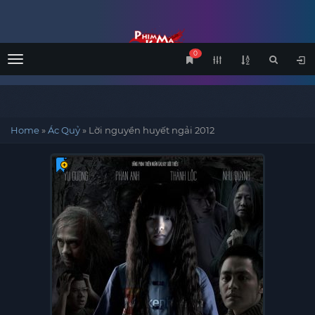
0
Menu
Home
»
Ác Quỷ
»
Lời nguyền huyết ngải 2012