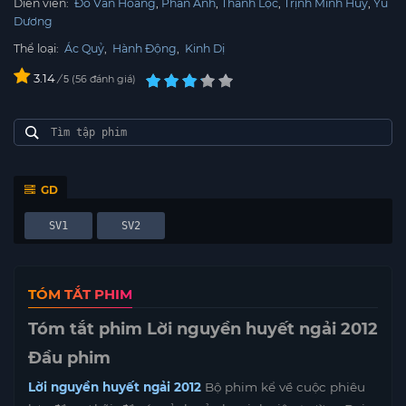
Diễn viên:
Đỗ Văn Hoàng
Phan Anh
Thành Lộc
Trịnh Minh Huy
Yu
Dương
Thể loại:
Ác Quỷ
,
Hành Động
,
Kinh Dị
3.14
/
56
đánh giá
5
GD
SV1
SV2
TÓM TẮT PHIM
Tóm tắt phim Lời nguyền huyết ngải 2012
Đầu phim
Lời nguyền huyết ngải 2012
Bộ phim kể về cuộc phiêu