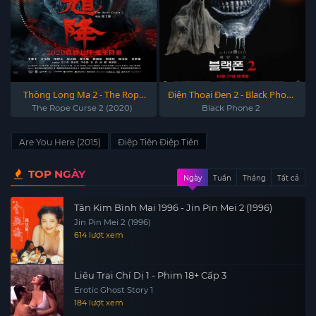
Thòng Lọng Ma 2 - The Rope
Điện Thoại Đen 2 - Black Phone
Curse 2 (2020)
2 2025
The Rope Curse 2 (2020)
Black Phone 2
Are You Here (2015)
Điệp Tiên Điệp Tiên
TOP NGÀY
Ngày
Tuần
Tháng
Tất cả
Tân Kim Bình Mai 1996 - Jin Pin Mei 2 (1996)
Jin Pin Mei 2 (1996)
614 lượt xem
Liêu Trai Chí Dị 1 - Phim 18+ Cấp 3
Erotic Ghost Story 1
184 lượt xem