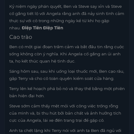
Kỷ niệm ngày phán quyết, Ben và Steve say xỉn và Steve
cố gắng tiết lộ với Angela rằng anh đã nảy sinh tình cảm
thực sự với cô trong những ngày kể từ khi họ gặp
nhau.
Điệp Tiên Điệp Tiên
Cao trào
Ben có một giai đoạn trầm cảm và bắt đầu tin rằng cuộc
sống không còn ý nghĩa. Khi Angela cố gắng an ủi anh
ta, họ kết thúc quan hệ tình dục.
Sáng hôm sau, sau khi uống loại thuốc mới, Ben cạo râu,
gặp Terry và cho cô toàn quyền kiểm soát cửa hàng.
Terry lên kế hoạch phá bỏ nó và thay thế bằng một phiên
bản hiện đại hơn.
Steve sớm cảm thấy mệt mỏi với công việc trống rỗng
của mình và, bị thu hút bởi bản chất và ảnh hưởng tích
cực của Angela, lái xe đến trang trại để gặp cô.
Anh ta chết lặng khi Terry nói với anh ta Ben đã ngủ với