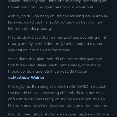
Wilson) đốt cháy tiền lương nhanh chóng mỗi tháng khi
thuyết phục phụ nữ quan hệ tình dục với anh ta.
Anh ấy có đủ khả năng chi trả cho lối sống này vì anh ấy
làm việc với tư cách là người dự báo thời tiết cho một
kênh tin tức địa phương.
Mặc dù dự kiến ​​sẽ đưa ra những dự báo của riêng mình,
nhưng anh ấy lại nhờ đến trợ lý Delia Shepard (Lauren
Lapkus) để làm điều đó cho anh ấy.
Steve dành thời gian rảnh rỗi của mình với người bạn
thời thơ ấu Ben Baker (Zach Galifianakis), một chàng
hippie có râu, người dành cả ngày để hút cần
sa
.Matthew Weiner
Một ngày nọ, Ben xông vào khuôn viên WRSC một cách
thô bạo để nói với Steve rằng cha anh đã qua đời. Steve
chở anh ta đến đám tang, nhưng họ đến muộn do Ben
khăng khăng họ cứu một số con tôm càng làm mồi nhử.
Mặc dù thiếu tất cả nhưng khi hạ quan tài, Ben được mẹ