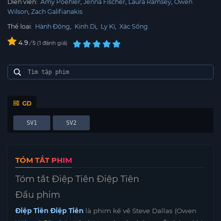
Diễn viên:
Amy Poehler
Jenna Fischer
Laura Ramsey
Owen
Wilson
Zach Galifianakis
Thể loại:
Hành Động
,
Kinh Dị
,
Ly Kì
,
Xác Sống
4.9
/
1
đánh giá
5
GD
SV1
SV2
TÓM TẮT PHIM
Tóm tắt Điệp Tiên Điệp Tiên
Đầu phim
Điệp Tiên Điệp Tiên
là phim kể về Steve Dallas (Owen