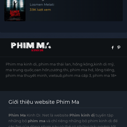
Losmen Melati
3.9K lượt xem
Phim ma kinh dị, phim ma thái lan, hồng kông,kinh dị mỹ,
ma trung quốc,oan hồn,cương thi, phim ma hd, lồng tiếng,
phim ma thuyết minh, vietsub,phim ma cấp 3, phim ma 18+
Giới thiệu website Phim Ma
Phim Ma
Kinh Dị .Net là website
Phim kinh dị
tuyển tập
những bộ
phim ma
và chỉ riêng những bộ phim kinh dị để
các fan của dòng phim này có thể có những trải ngiệm tốt