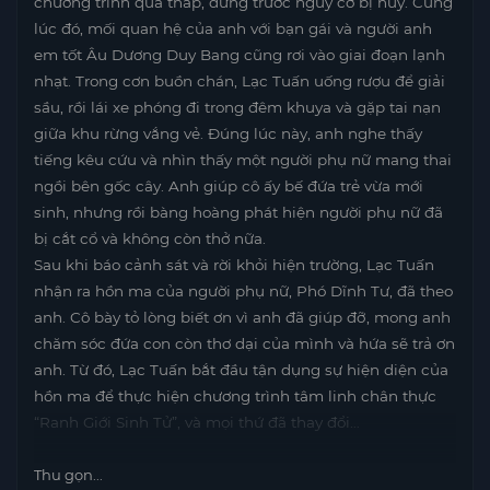
chương trình quá thấp, đứng trước nguy cơ bị hủy. Cùng
lúc đó, mối quan hệ của anh với bạn gái và người anh
em tốt Âu Dương Duy Bang cũng rơi vào giai đoạn lạnh
nhạt. Trong cơn buồn chán, Lạc Tuấn uống rượu để giải
sầu, rồi lái xe phóng đi trong đêm khuya và gặp tai nạn
giữa khu rừng vắng vẻ. Đúng lúc này, anh nghe thấy
tiếng kêu cứu và nhìn thấy một người phụ nữ mang thai
ngồi bên gốc cây. Anh giúp cô ấy bế đứa trẻ vừa mới
sinh, nhưng rồi bàng hoàng phát hiện người phụ nữ đã
bị cắt cổ và không còn thở nữa.
Sau khi báo cảnh sát và rời khỏi hiện trường, Lạc Tuấn
nhận ra hồn ma của người phụ nữ, Phó Dĩnh Tư, đã theo
anh. Cô bày tỏ lòng biết ơn vì anh đã giúp đỡ, mong anh
chăm sóc đứa con còn thơ dại của mình và hứa sẽ trả ơn
anh. Từ đó, Lạc Tuấn bắt đầu tận dụng sự hiện diện của
hồn ma để thực hiện chương trình tâm linh chân thực
“Ranh Giới Sinh Tử”, và mọi thứ đã thay đổi…
Thu gọn...