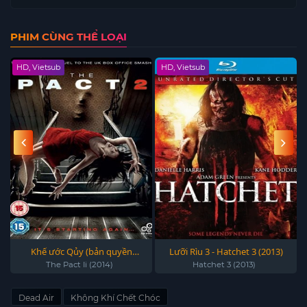
PHIM CÙNG THỂ LOẠI
HD, Vietsub
HD, Vietsub
Khế ước Qủy (bản quyền
Lưỡi Rìu 3 - Hatchet 3 (2013)
Fafilm) - The Pact Ii (2014)
The Pact Ii (2014)
Hatchet 3 (2013)
Dead Air
Không Khí Chết Chóc