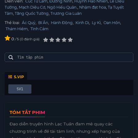
Diễn viên:
Cúc Tử Lâm
Đường Ninh
Huỳnh Hạo Nhiên
Lê Diệu
Tường
Mạch Diệu Cơ
Ngô Hiểu Quân.
Nhậm đạt hoa
Tạ Tuyết
Tâm
Tằng Quốc Tường
Trương Gia Luân
Thể loại:
Ác Quỷ
,
Bí Ẩn
,
Hành Động
,
Kinh Dị
,
Ly Kì
,
Oan Hồn
,
Thám Hiểm
,
Tình Cảm
0
/
0
đánh giá
5
S.VIP
SV1
TÓM TẮT PHIM
Đạo diễn truyền hình Lạc Tuấn đam mê quay các
chương trình về đề tài tâm linh, nhưng xếp hạng của