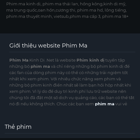
Phim ma kinh dị, phim ma thái lan, hồng kông,kinh dị mỹ,
ma trung quốc,oan hồn,cương thi, phim ma hd, lồng tiếng,
phim ma thuyết minh, vietsub,phim ma cấp 3, phim ma 18+
Giới thiệu website Phim Ma
Phim Ma
Kinh Dị .Net là website
Phim kinh dị
tuyển tập
những bộ
phim ma
và chỉ riêng những bộ phim kinh dị để
các fan của dòng phim này có thể có những trải ngiệm tốt
nhất khi xem phim. Với nhiều chức năng xem phim và
những bộ phim kinh điển nhất sẽ làm bạn hồi hộp nhất khi
xem phim. Vì lý do để duy trì kinh phí lưu trữ website nên
chúng tôi đã đặt một số dịch vụ quảng cáo, các bạn có thể tắt
nó đi nếu không thích. Chúc các bạn xem
phim ma
vui vẻ
Thẻ phim